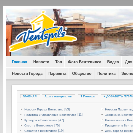
Главная
Новости
Топ
Фото Вентспилса
Видео
Для
Новости Города
Парвента
Общество
Политика
Экон
ГЛАВНАЯ
Архив материалов
?
Помощь
+
ДОБАВИТЬ ПУБЛ
[53]
Новости Города Вентспилс
Новости Парвенты,
[11]
Политика и управление Вентспилса
Экономика Вентсп
[47]
Культура в Вентспилсе
Развлечения в Вен
[75]
Спорт в Вентспилсе
Праздники в Вентс
[19]
События в Вентспилсе
День города Вентс