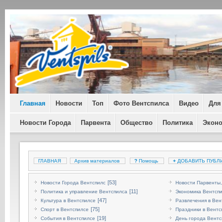
Главная
Новости
Топ
Фото Вентспилса
Видео
Для
Новости Города
Парвента
Общество
Политика
Экон
ГЛАВНАЯ
Архив материалов
?
Помощь
+
ДОБАВИТЬ ПУБЛ
[53]
Новости Города Вентспилс
Новости Парвенты,
[11]
Политика и управление Вентспилса
Экономика Вентсп
[47]
Культура в Вентспилсе
Развлечения в Вен
[75]
Спорт в Вентспилсе
Праздники в Вентс
[19]
События в Вентспилсе
День города Вентс