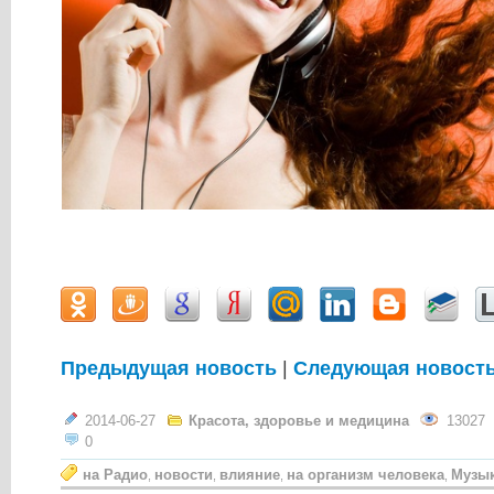
Предыдущая новость
|
Следующая новост
2014-06-27
Красота, здоровье и медицина
13027
0
на Радио
новости
влияние
на организм человека
Музы
,
,
,
,