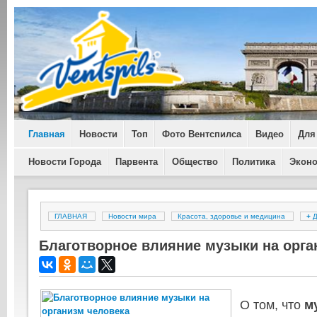
Главная
Новости
Топ
Фото Вентспилса
Видео
Для
Новости Города
Парвента
Общество
Политика
Экон
ГЛАВНАЯ
Новости мира
Красота, здоровье и медицина
+
Д
Благотворное влияние музыки на орга
О том, что
м