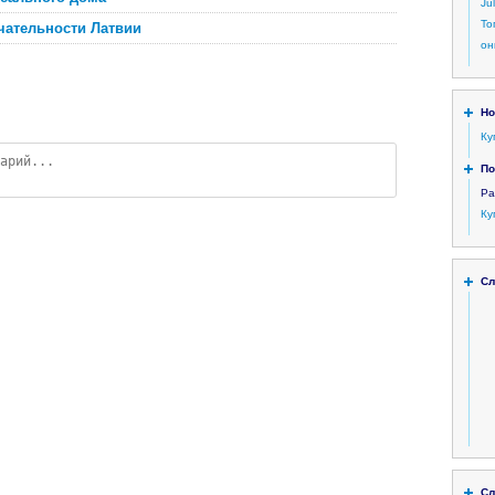
Ju
То
ательности Латвии
он
Но
Ку
По
Ра
Ку
Сл
Сл