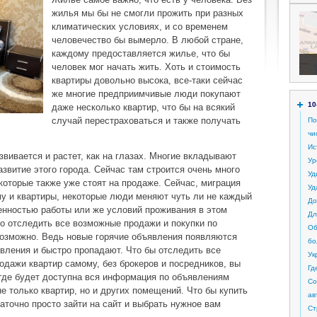
жилья мы бы не смогли прожить при разных
климатических условиях, и со временем
человечество бы вымерло. В любой стране,
каждому предоставляется жилье, что бы
человек мог начать жить. Хоть и стоимость
квартиры довольно высока, все-таки сейчас
же многие предприимчивые люди покупают
10
даже несколько квартир, что бы на всякий
случай перестраховаться и также получать
По
чи
Ис
звивается и растет, как на глазах. Многие вкладывают
Ур
звитие этого города. Сейчас там строится очень много
Уд
которые также уже стоят на продаже. Сейчас, миграция
Уд
у и квартиры, некоторые люди меняют чуть ли не каждый
До
бенностью работы или же условий проживания в этом
Дл
то отследить все возможные продажи и покупки по
Об
возможно. Ведь новые горячие объявления появляются
бо
явления и быстро пропадают. Что бы отследить все
Ук
одажи квартир самому, без брокеров и посредников, вы
Гд
где будет доступна вся информация по объявлениям
Со
е только квартир, но и других помещений. Что бы купить
ав
аточно просто зайти на сайт и выбрать нужное вам
Ст