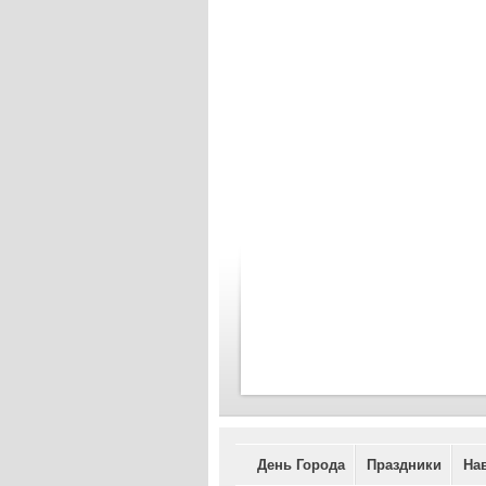
День Города
Праздники
На