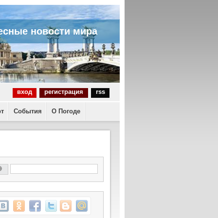
есные новости мира
вход
регистрация
rss
рт
События
О Погоде