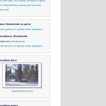
lia from Italy: Our Family Journey in Japan
п-3 европейских клиник для лечения
кологии
вые обьявления на доске
плю дизель по ценам ниже заправоч...
пулярные объявления
зместить
объявление
плю дизель по ценам ниже заправоч...
учайное фото
Зимний Вентспилс
учайное видео