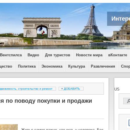
Интер
 Вентспилса
Видео
Для туристов
Новости мира
вКонтакте
щество
Политика
Экономика
Культура
Развлечения
Спо
движимость, строительство и ремонт
+
ДОБАВИТЬ
US
я по поводу покупки и продажи
Жилье самое важно, что есть у человека. Без