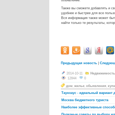
объявление.
Также вы сможете добавлять и св
удобнее и быстрее для все пользо
Вся информация также может быть
найти только те результаты, кото
Предыдущая новость
|
Следующ
2014-10-11
Недвижимость,
12844
0
дом
жилье
обьявления
куп
,
,
,
Таунхаус - идеальный вариант 
Москва бюджетного туриста
Наиболее эффективные способы
Полезные советы по выбору ид