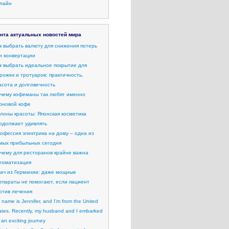
лайн
нта актуальных новостей мира
к выбрать валюту для снижения потерь
и конвертации
к выбрать идеальное покрытие для
рожек и тротуаров: практичность,
асота и долговечность
чему кофеманы так любят именно
рновой кофе
лоны красоты: Японская косметика
одолжает удивлять
офессия электрика на дому – одна из
мых прибыльных сегодня
чему для ресторанов крайне важна
томатизация
ач из Германии: даже мощные
епараты не помогают, если пациент
отив лечения
 name is Jennifer, and I’m from the United
ates. Recently, my husband and I embarked
 an exciting journey