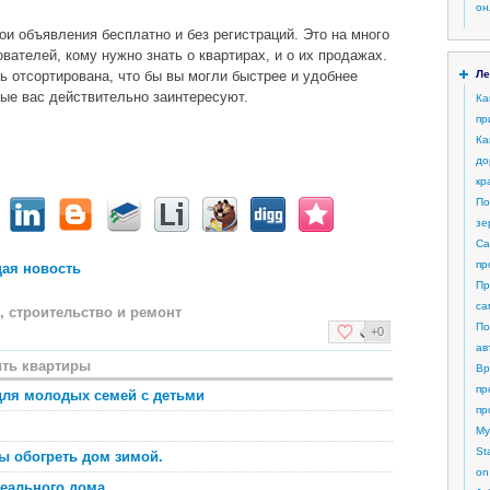
он
ои объявления бесплатно и без регистраций. Это на много
вателей, кому нужно знать о квартирах, и о их продажах.
 отсортирована, что бы вы могли быстрее и удобнее
Ле
рые вас действительно заинтересуют.
Ка
пр
Ка
до
кр
По
зе
Са
пр
ая новость
Пр
са
 строительство и ремонт
По
+0
ав
ить квартиры
Вр
пр
для молодых семей с детьми
пр
My
St
 обогреть дом зимой.
on
еального дома