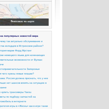
Вентспилс на карте
-ка популярных новостей мира
чему так актуально обслуживание и
стка колодцев в Истринском районе?
тория марки Форд Мустанг
оки немецкого языка для начинающих
ивительные возможности от Вулкан
ачи
стопримечательности Запорожья
я чего нужны левые плашки?
ама: Россия должна признать, что у нее
льше нет шансов влиять на ситуацию в
раине
е купить трансиверы Yaesu
веты по подбору запчастей на
томобиль в интернете
ратегия игры в «Жизнь» как в игре танки