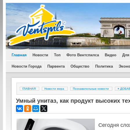
Главная
Новости
Топ
Фото Вентспилса
Видео
Для
Новости Города
Парвента
Общество
Политика
Экон
ГЛАВНАЯ
Новости мира
Познавательные новости
+
ДОБА
Умный унитаз, как продукт высоких те
Сегодня сло