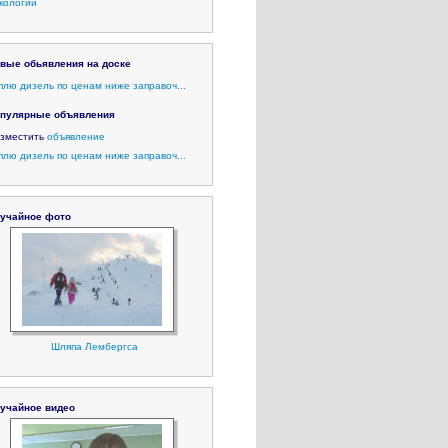
кологии
вые обьявления на доске
плю дизель по ценам ниже заправоч...
пулярные объявления
зместить
объявление
плю дизель по ценам ниже заправоч...
учайное фото
Шляпа Лембергса
учайное видео