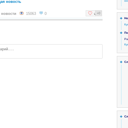
он
ая новость
 новости
15063
0
+0
Но
Ку
По
Ра
Ку
Сл
Сл