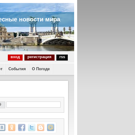
есные новости мира
вход
регистрация
rss
рт
События
О Погоде