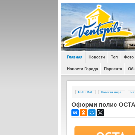
Главная
Новости
Топ
Фото
Новости Города
Парвента
Об
ГЛАВНАЯ
Новости мира
Ра
Oформи полис ОСТА в