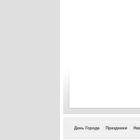
День Города
Праздники
На