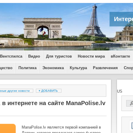
Интер
 Вентспилса
Видео
Для туристов
Новости мира
вКонтакте
щество
Политика
Экономика
Культура
Развлечения
Спо
зные другие новости
+
ДОБАВИТЬ
US
 интернете на сайте ManaPolise.lv
ManaPolise.lv является первой компанией в
Латвии, которая предлагает самое быстрое