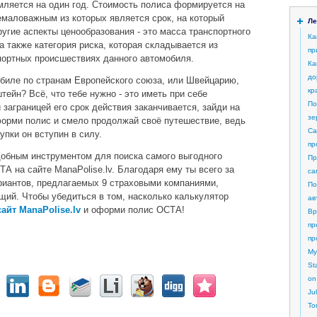
мляется на один год. Стоимость полиса формируется на
емаловажным из которых является срок, на который
Ле
угие аспекты ценообразования - это масса транспортного
Ка
 а также категория риска, которая складывается из
пр
портных происшествиях данного автомобиля.
Ка
до
биле по странам Европейского союза, или Швейцарию,
кр
ейн? Всё, что тебе нужно - это иметь при себе
По
заграницей его срок действия заканчивается, зайди на
зе
оформи полис и смело продолжай своё путешествие, ведь
Са
упки он вступин в силу.
пр
добным инструментом для поиска самого выгодного
Пр
А на сайте ManaPolise.lv. Благодаря ему ты всего за
са
риантов, предлагаемых 9 страховыми компаниями,
По
ий. Чтобы убедиться в том, насколько калькулятор
ав
сайт ManaPolise.lv
и оформи полис ОСТА!
Вр
пр
пр
My
St
on
Ju
То