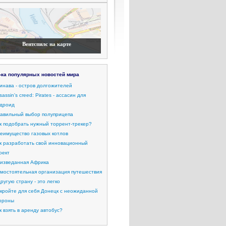
Вентспилс на карте
-ка популярных новостей мира
инава - остров долгожителей
sassin's creed: Pirates - ассасин для
дроид
авильный выбор полуприцепа
к подобрать нужный торрент-трекер?
еимущество газовых котлов
к разработать свой инновационный
оект
изведанная Африка
мостоятельная организация путешествия
другую страну - это легко
кройте для себя Донецк с неожиданной
ороны
к взять в аренду автобус?