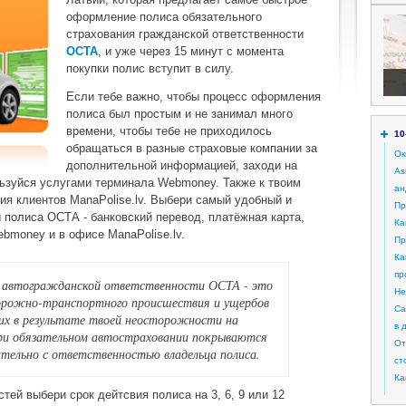
оформление полиса обязательного
страхования гражданской ответственности
OCTA
, и уже через 15 минут с момента
покупки полис вступит в силу.
Если тебе важно, чтобы процесс оформления
полиса был простым и не занимал много
времени, чтобы тебе не приходилось
10
обращаться в разные страховые компании за
Ок
дополнительной информацией, заходи на
As
ользуйся услугами терминала Webmoney. Также к твоим
ан
ия клиентов ManaPolise.lv. Выбери самый удобный и
Пр
 полиса ОСТА - банковский перевод, платёжная карта,
Ка
bmoney и в офисе ManaPolise.lv.
Пр
Ка
пр
я автогражданской ответственности ОСТА - это
Не
дорожно-транспортного происшествия и ущербов
Са
их в результате твоей неосторожности на
в 
при обязательном автостраховании покрываются
От
ительно с ответственностью владельца полиса.
ст
Ка
тей выбери срок дейтсвия полиса на 3, 6, 9 или 12