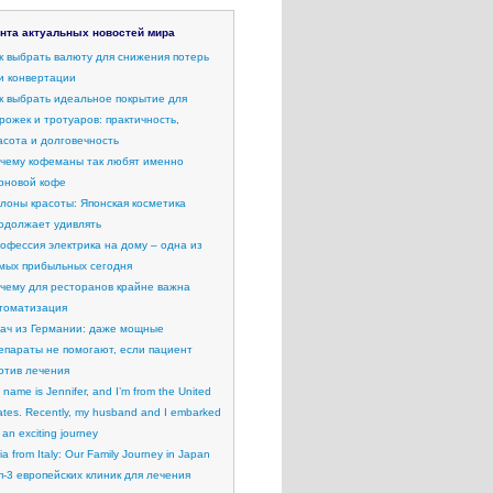
нта актуальных новостей мира
к выбрать валюту для снижения потерь
и конвертации
к выбрать идеальное покрытие для
рожек и тротуаров: практичность,
асота и долговечность
чему кофеманы так любят именно
рновой кофе
лоны красоты: Японская косметика
одолжает удивлять
офессия электрика на дому – одна из
мых прибыльных сегодня
чему для ресторанов крайне важна
томатизация
ач из Германии: даже мощные
епараты не помогают, если пациент
отив лечения
 name is Jennifer, and I’m from the United
ates. Recently, my husband and I embarked
 an exciting journey
lia from Italy: Our Family Journey in Japan
п-3 европейских клиник для лечения