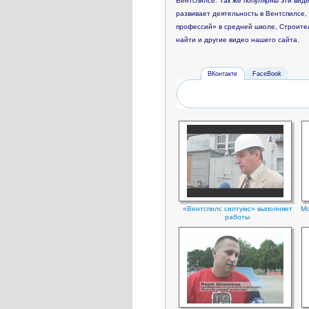
Вентспилсе. Так же популярны эти вид
развивает деятельность в Вентспилсе
профессий» в средней школе, Строите
найти и другие видео нашего сайта.
ВКонтакте
FaceBook
«Вентспилс силтумс» выполняет
Мо
работы