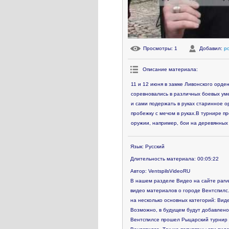
Просмотры
: 1
Добавил
:
p
Описание материала
:
11 и 12 июня в замке Ливонского орде
соревновались в различных боевых ум
и сами подержать в руках старинное о
пробежку с мечом в руках.В турнире 
оружии, например, бои на деревянных
Язык
: Русский
Длительность материала
: 00:05:22
Автор
: VentspilsVideoRU
В нашем разделе Видео на сайте parve
видео материалов о городе Вентспилс.
на несколько основных категорий: Виде
Возможно, в будущем будут добавлено
Вентспилсе прошел Рыцарский турнир «