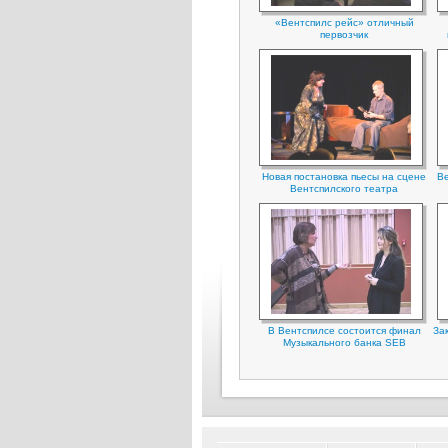
«Вентспилс рейс» отличный
первозчик
Новая постановка пьесы на сцене
Ве
Вентспилского театра
В Вентспилсе состоится финал
За
Музыкального банка SEB