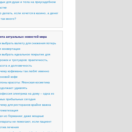
дых для души и тела на приусадебном
астке
о делать, если хочется в казино, а денег
 так много?
нта актуальных новостей мира
к выбрать валюту для снижения потерь
и конвертации
к выбрать идеальное покрытие для
рожек и тротуаров: практичность,
асота и долговечность
чему кофеманы так любят именно
рновой кофе
лоны красоты: Японская косметика
одолжает удивлять
офессия электрика на дому – одна из
мых прибыльных сегодня
чему для ресторанов крайне важна
томатизация
ач из Германии: даже мощные
епараты не помогают, если пациент
отив лечения