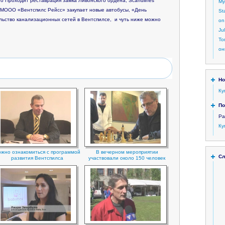
ео
Проходит реставрация замка Ливонского ордена, Scandlines
My
, МООО «Вентспилс Рейсс» закупает новые автобусы, «День
St
льство канализационных сетей в Вентспилсе, и чуть ниже можно
on
Ju
То
он
Но
Ку
По
Ра
Ку
жно ознакомиться с программой
В вечерном мероприятии
Сл
развития Вентспилса
участвовали около 150 человек