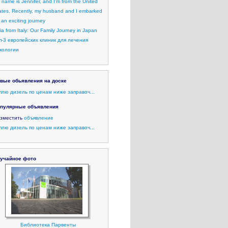
 name is Jennifer, and I’m from the United
ates. Recently, my husband and I embarked
 an exciting journey
lia from Italy: Our Family Journey in Japan
п-3 европейских клиник для лечения
кологии
вые обьявления на доске
плю дизель по ценам ниже заправоч...
пулярные объявления
зместить
объявление
плю дизель по ценам ниже заправоч...
учайное фото
Библиотека Парвенты