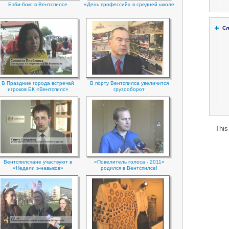
Бэби-бокс в Вентспилсе
«День профессий» в средней школе
Сл
В Праздние города встречай
В порту Вентспилса увеличится
игроков БК «Вентспилс»
грузооборот
This
Вентспилсчане участвуют в
«Повелитель голоса - 2011»
«Недели э-навыков»
родился в Вентспилсе!