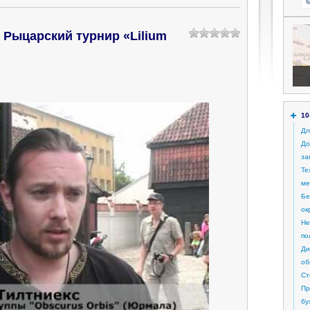
 Рыцарский турнир «Lilium
10
Дл
До
за
Те
ме
Бе
ок
Не
по
Ди
об
Ст
Пр
бу