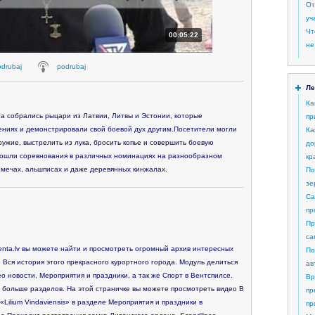
От
уч
Чт
00:05:22
не
odrubaj
podrubaj
Ле
Ка
на собрались рыцари из Латвии, Литвы и Эстонии, которые
пр
ениях и демонстрировали свой боевой дух другим.Посетители могли
Ка
ружие, выстрелить из лука, бросить копье и совершить боевую
до
прошли соревнования в различных номинациях на разнообразном
кр
 мечах, альшписах и даже деревянных кинжалах.
По
зе
Са
пр
Пр
са
nta.lv вы можете найти и просмотреть огромный архив интересных
По
 Вся история этого прекрасного курортного города. Модуль делиться
ав
о новости, Мероприятия и праздники, а так же Спорт в Вентспилсе.
Вр
 больше разделов. На этой страничке вы можете просмотреть видео В
пр
Lilium Vindaviensis» в разделе Мероприятия и праздники в
пр