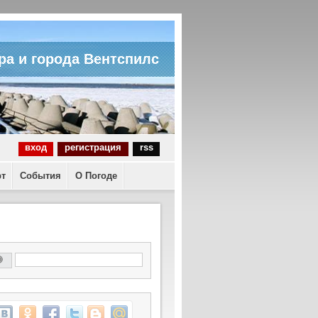
ра и города Вентспилс
вход
регистрация
rss
рт
События
О Погоде