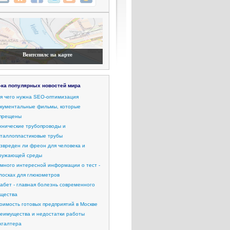
Вентспилс на карте
-ка популярных новостей мира
я чего нужна SEO-оптимизация
кументальные фильмы, которые
прещены
хнические трубопроводы и
таллопластиковые трубы
звреден ли фреон для человека и
ружающей среды
много интересной информации о тест -
лосках для глюкометров
абет - главная болезнь современного
щества
оимость готовых предприятий в Москве
еимущества и недостатки работы
хгалтера