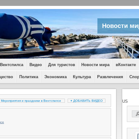
Новости ми
 Вентспилса
Видео
Для туристов
Новости мира
вКонтакте
щество
Политика
Экономика
Культура
Развлечения
Спо
Мероприятия и праздники в Вентспилсе
+
ДОБАВИТЬ ВИДЕО
US
лсе