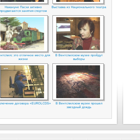
Накануне Пасхи активно
Выставка из Национального театра
продвигаются занятия спортом
нтспилс это отличное место для
В Вентспилском музее пройдут
жизни
выборы
ключение договора «EUROLCDS»
В Вентспилском музее прошел
звездный дождь