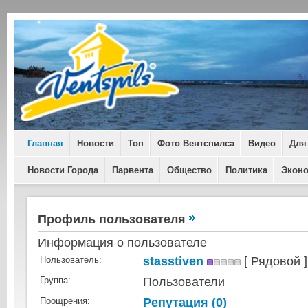
Главная
Новости
Топ
Фото Вентспилса
Видео
Для
Новости Города
Парвента
Общество
Политика
Экон
Профиль пользователя
Информация о пользователе
stasstiven
[ Рядовой ]
Пользователь:
Пользователи
Группа:
Репутация (
0
)
Поощрения: