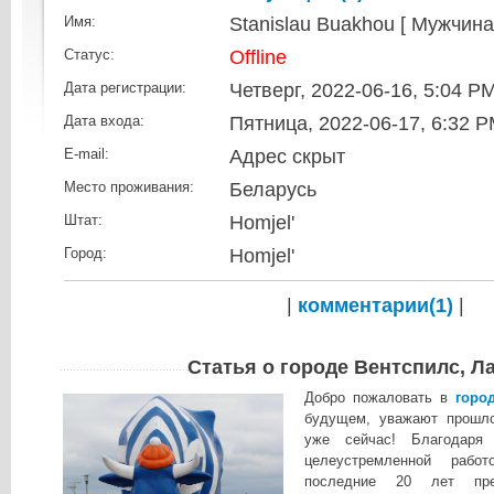
Stanislau Buakhou [ Мужчина
Имя:
Offline
Статус:
Четверг, 2022-06-16, 5:04 P
Дата регистрации:
Пятница, 2022-06-17, 6:32 
Дата входа:
Адрес скрыт
E-mail:
Беларусь
Место проживания:
Homjel'
Штат:
Homjel'
Город:
|
комментарии(
1
)
|
Статья о городе Вентспилс, Л
Добро пожаловать в
горо
будущем, уважают прошло
уже сейчас! Благодаря
целеустремленной рабо
последние 20 лет пр