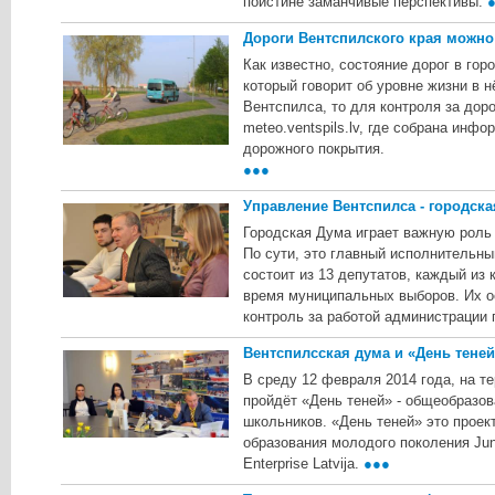
поистине заманчивые перспективы.
Дороги Вентспилского края можно
Как известно, состояние дорог в гор
который говорит об уровне жизни в н
Вентспилса, то для контроля за дор
meteo.ventspils.lv, где собрана инфо
дорожного покрытия.
●●●
Управление Вентспилсa - городск
Городская Дума играет важную роль
По сути, это главный исполнительны
состоит из 13 депутатов, каждый из
время муниципальных выборов. Их о
контроль за работой администрации 
Вентспилсская дума и «День теней
В среду 12 февраля 2014 года, на т
пройдёт «День теней» - общеобразо
школьников. «День теней» это проек
образования молодого поколения Juni
Enterprise Latvija.
●●●