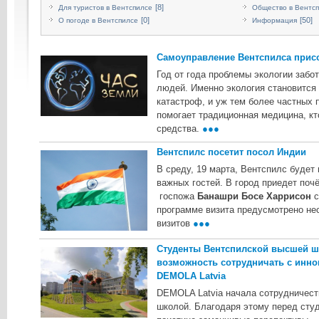
[8]
Для туристов в Вентспилсе
Общество в Вентс
[0]
[50]
О погоде в Вентспилсе
Информация
Самоуправление Вентспилса прис
Год от года проблемы экологии забо
людей. Именно экология становится
катастроф, и уж тем более частных п
помогает традиционная медицина, кт
средства.
●●●
Вентспилс посетит посол Индии
В среду, 19 марта, Вентспилс будет
важных гостей. В город приедет поч
госпожа
Банашри Босе Харрисон
с
программе визита предусмотрено не
визитов
●●●
Студенты Вентспилской высшей ш
возможность сотрудничать с инн
DEMOLA Latvia
DEMOLA Latvia начала сотрудничест
школой. Благодаря этому перед сту