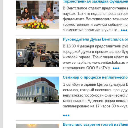
Торжественная закладка фундамен
В Вентспилсе отдают предпочтение н
наукам. Так что недавно прошла тор
фундамента Вентспилского техническ
торжественном и важном событии пр
знаменитые политики и ученые.
●●●
Руководители Думы Вентспилса от
В 18:30 4 декабря представители ру
городской думы в прямом эфире буд
жителей города. Трансляция будет в
www.ventspils.lv, www.ventasbalss.ru 
телевидения ООО SkaTVis.
●●●
Семинар о процессе неплатежесп
1 октября в здании Цетра культуры 
семинар, который посвящен процеду
неплатежеспособности физических л
мероприятия- Администрация непла
запланировано на 17 часов 30 минут.
●●●
Вентспилс встретил гостей из Лие