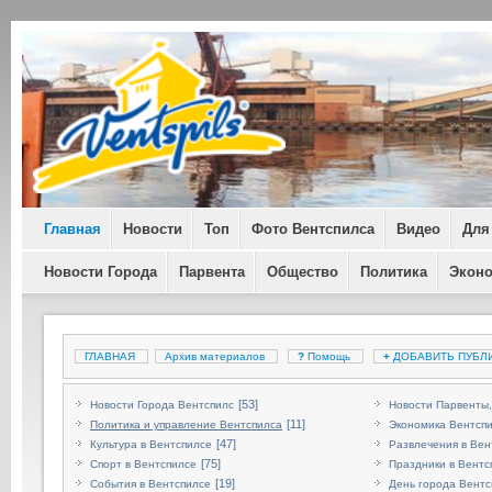
Главная
Новости
Топ
Фото Вентспилса
Видео
Для
Новости Города
Парвента
Общество
Политика
Экон
ГЛАВНАЯ
Архив материалов
?
Помощь
+
ДОБАВИТЬ ПУБЛ
[53]
Новости Города Вентспилс
Новости Парвенты,
[11]
Политика и управление Вентспилса
Экономика Вентсп
[47]
Культура в Вентспилсе
Развлечения в Вен
[75]
Спорт в Вентспилсе
Праздники в Вентс
[19]
События в Вентспилсе
День города Вентс