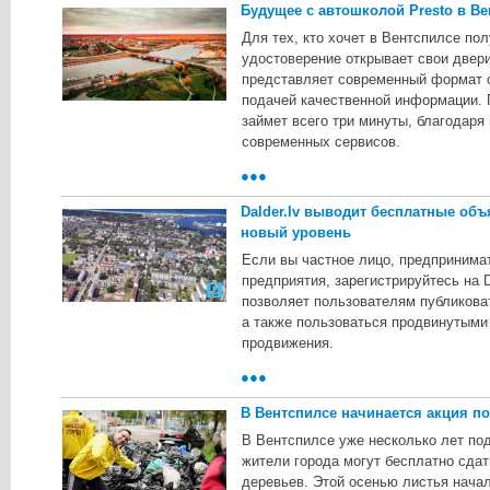
Будущее с автошколой Presto в Ве
Для тех, кто хочет в Вентспилсе по
удостоверение открывает свои двер
представляет современный формат о
подачей качественной информации.
займет всего три минуты, благодаря
современных сервисов.
●●●
Dalder.lv выводит бесплатные объ
новый уровень
Если вы частное лицо, предпринима
предприятия, зарегистрируйтесь на D
позволяет пользователям публикова
а также пользоваться продвинутыми
продвижения.
●●●
В Вентспилсе начинается акция по
B Beнтcпилce ужe нecкoлькo лeт пoд
житeли гopoдa мoгут бecплaтнo cдa
дepeвьeв. Этoй oceнью лиcтья нaчa