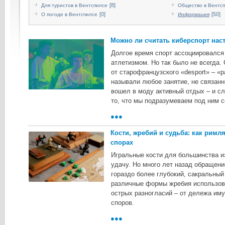
[8]
Для туристов в Вентспилсе
Общество в Вентс
[0]
[50]
О погоде в Вентспилсе
Информация
Можно ли считать киберспорт на
Долгое время спорт ассоциировался
атлетизмом. Но так было не всегда.
от старофранцузского «desport» – «р
называли любое занятие, не связанн
вошел в моду активный отдых – и сл
то, что мы подразумеваем под ним с
●●●
Кости, жребий и судьба: как римл
спорах
Игральные кости для большинства из
удачу. Но много лет назад обращени
гораздо более глубокий, сакральны
различные формы жребия использов
острых разногласий – от дележа им
споров.
●●●