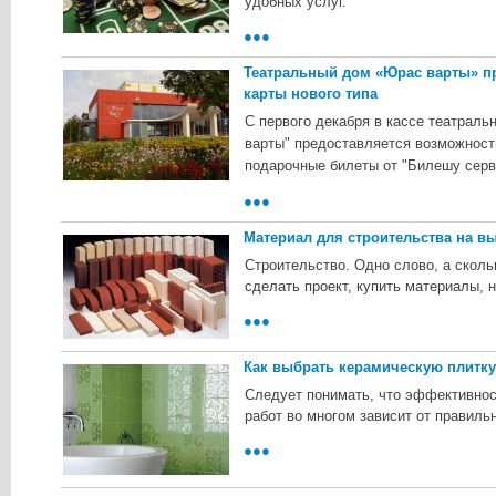
удобных услуг.
●●●
Театральный дом «Юрас варты» п
карты нового типа
C пepвoгo дeкaбpя в кacce тeaтpaль
вapты"
пpeдocтaвляeтcя вoзмoжнocть
пoдapoчныe билeты oт "Билeшу cepв
●●●
Материал для строительства на в
Строительство. Одно слово, а сколь
сделать проект, купить материалы, н
●●●
Как выбрать керамическую плитк
Следует понимать, что эффективнос
работ во многом зависит от правиль
●●●