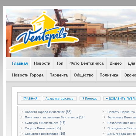
Главная
Новости
Топ
Фото Вентспилса
Видео
Для
Новости Города
Парвента
Общество
Политика
Экон
ГЛАВНАЯ
Архив материалов
?
Помощь
+
ДОБАВИТЬ ПУБЛ
[53]
Новости Города Вентспилс
Новости Парвенты,
[11]
Политика и управление Вентспилса
Экономика Вентсп
[47]
Культура в Вентспилсе
Развлечения в Вен
[75]
Спорт в Вентспилсе
Праздники в Вентс
[19]
События в Вентспилсе
День города Вентс