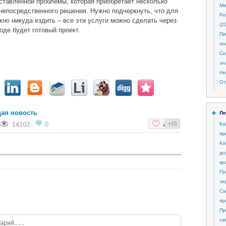
ставленной проблемы, которая приобретает несколько
Ме
 непосредственного решения. Нужно подчеркнуть, что для
Ре
жно никуда ездить – все эти услуги можно сделать через
(2
оде будет готовый проект.
Пя
по
Се
зн
Но
От
ая новость
Ле
14102
0
+15
Ка
пр
Ка
до
кр
По
зе
Са
пр
Пр
са