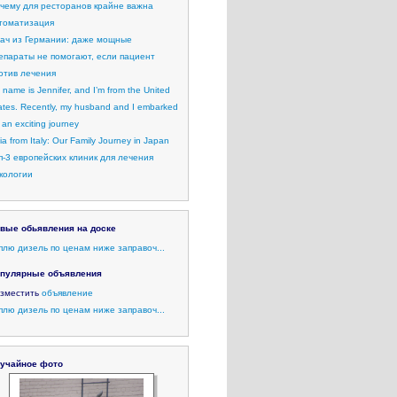
чему для ресторанов крайне важна
томатизация
ач из Германии: даже мощные
епараты не помогают, если пациент
отив лечения
 name is Jennifer, and I’m from the United
ates. Recently, my husband and I embarked
 an exciting journey
lia from Italy: Our Family Journey in Japan
п-3 европейских клиник для лечения
кологии
вые обьявления на доске
плю дизель по ценам ниже заправоч...
пулярные объявления
зместить
объявление
плю дизель по ценам ниже заправоч...
учайное фото