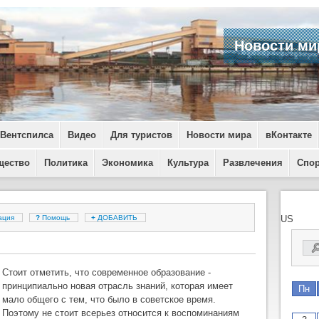
Новости ми
 Вентспилса
Видео
Для туристов
Новости мира
вКонтакте
щество
Политика
Экономика
Культура
Развлечения
Спо
ация
?
Помощь
+
ДОБАВИТЬ
US
Стоит отметить, что современное образование -
принципиально новая отрасль знаний, которая имеет
Пн
мало общего с тем, что было в советское время.
Поэтому не стоит всерьез относится к воспоминаниям