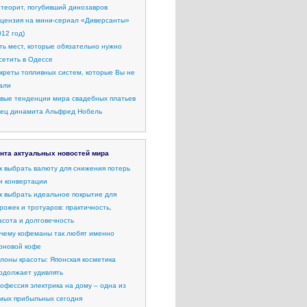
теорит, погубивший динозавров
цензия на мини-сериал «Диверсанты»
012 год)
ть мест, которые обязательно нужно
сетить в Одессе
креты топливных систем, которые Вы не
али
вые тенденции мира свадебных платьев
ец динамита Альфред Нобель
нта актуальных новостей мира
к выбрать валюту для снижения потерь
и конвертации
к выбрать идеальное покрытие для
рожек и тротуаров: практичность,
асота и долговечность
чему кофеманы так любят именно
рновой кофе
лоны красоты: Японская косметика
одолжает удивлять
офессия электрика на дому – одна из
мых прибыльных сегодня