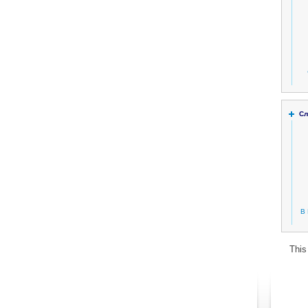
Сл
В 
This