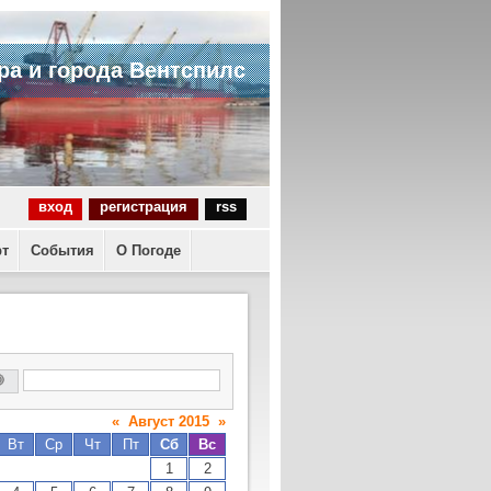
ра и города Вентспилс
вход
регистрация
rss
рт
События
О Погоде
«
Август 2015
»
Вт
Ср
Чт
Пт
Сб
Вс
1
2