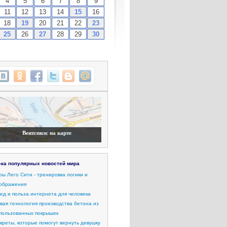
4
5
6
7
8
9
11
12
13
14
15
16
18
19
20
21
22
23
25
26
27
28
29
30
Вентспилс на карте
-ка популярных новостей мира
ры Лего Сити - тренировка логики и
ображения
ед и польза интернета для человека
вая технология производства бетона из
пользованных покрышек
креты, которые помогут вернуть девушку