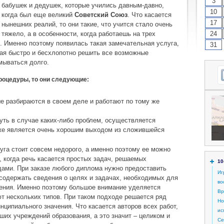
3
бабушек и дедушек, которые учились давным-давно,
10
когда был еще великий
Советский Союз
. Что касается
17
нынешних реалий, то они такие, что учится стало очень
тяжело, а в особенности, когда работаешь на трех
24
. Именно поэтому появилась такая замечательная услуга,
31
ая быстро и бесхлопотно решить все возможные
мываться долго.
роцедуры, то они следующие:
е разбираются в своем деле и работают по тому же
нуть в случае каких-либо проблем, осуществляется
кже является очень хорошим выходом из сложившейся
уга стоит совсем недорого, а именно поэтому ее можно
о, когда речь касается простых задач, решаемых
10
ами. При заказе любого диплома нужно предоставить
Иг
содержать сведения о целях и задачах, необходимых для
во
ления. Именно поэтому большое внимание уделяется
Вр
т нескольких типов. При таком подходе решается ряд
Но
нципиального значения. Что касается авторов всех работ,
ис
ших учреждений образования, а это значит – целиком и
Се