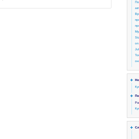
По
ав
Вр
пр
пр
My
St
on
Ju
То
он
Но
Ку
По
Ра
Ку
Сл