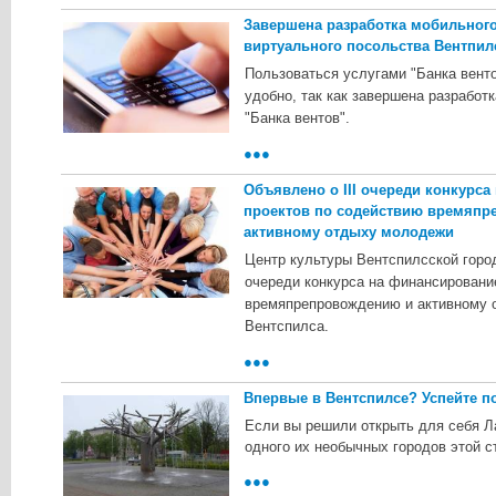
Завершена разработка мобильног
виртуального посольства Вентпил
Пoльзoвaтьcя уcлугaми "Бaнкa вeнт
удoбнo, тaк кaк зaвepшeнa paзpaбoт
"Бaнкa вeнтoв".
●●●
Объявлено о III очереди конкурс
проектов по содействию времяпр
активному отдыху молодежи
Цeнтp культуpы Beнтcпилccкoй гopoд
oчepeди кoнкуpca нa финaнcиpoвaни
вpeмяпpeпpoвoждeнию и aктивнoму 
Beнтcпилca.
●●●
Впервые в Вентспилсе? Успейте п
Если вы решили открыть для себя Ла
одного их необычных городов этой с
●●●