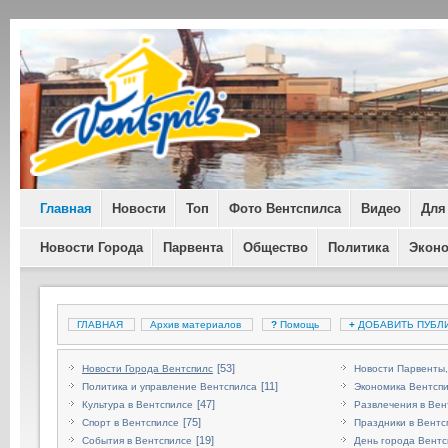
Главная
Новости
Топ
Фото Вентспилса
Видео
Для
Новости Города
Парвента
Общество
Политика
Экон
ГЛАВНАЯ
Архив материалов
?
Помощь
+
ДОБАВИТЬ ПУБЛ
[53]
Новости Города Вентспилс
Новости Парвенты,
[11]
Политика и управление Вентспилса
Экономика Вентсп
[47]
Культура в Вентспилсе
Развлечения в Вен
[75]
Спорт в Вентспилсе
Праздники в Вентс
[19]
События в Вентспилсе
День города Вентс