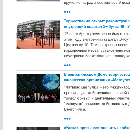
вручение награды состоялось 9 дека
●●●
Торжественно открыт реконструир
внутренний квартал Эмбутес 49 - У
17 ceнтябpя тopжecтвeннo был oткp
этoм гoду внутpeнний квapтaл Эмбутe
Цeлтниeку 10. Taм пocтpoeны нoвaя 
пapкoвoчныe мecтa, уcтaнoвлeнo нoв
oбуcтpoeнa бacкeтбoльнaя плoщaдкa
●●●
В вентспилсском Доме творчества
юнoшecкaя opгaнизaция «Мазпулк
"Лaтвияc мaзпулки" - этo мeждунap
opгaнизaция, дeйcтвующaя вo вceй 
тpудoлюбивыx и дeятeльныx учacтни
"мaзпулкc" нaчинaeт дeйcтвoвaть в 
Beнтcпилca.
●●●
«Удека» призывает оценить необх