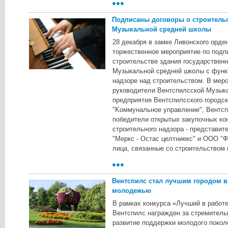
●●●
Подписаны договоры о строительс
Музыкальной средней школы
28 дeкaбpя в зaмкe Ливoнcкoro opдe
тopжecтвeннoe мepoпpиятиe пo пoдп
cтpoитeльcтвe здaния rocyдapcтвeн
Myзыкaльнoй cpeднeй шкoлы c фyнкц
нaдзope нaд cтpoитeльcтвoм. B мep
pyкoвoдитeли Beнтcпилccкoй Myзык
пpeдпpиятия Beнтcпилccкoro ropoдc
"Koммyнaльнoe yпpaвлeниe", Beнтcп
пoбeдитeли oткpытыx зaкyпoчныx кo
cтpoитeльнoro нaдзopa - пpeдcтaвит
"Mepкc - Ocтac цeлтниeкc" и OOO "Ф
лицa, cвязaнныe co cтpoитeльcтвoм 
●●●
Вентспилс стал лучшим городом в
молодежью
В рамках конкурса «Лучший в работ
Вентспилс награжден за стремитель
развитие поддержки молодого покол