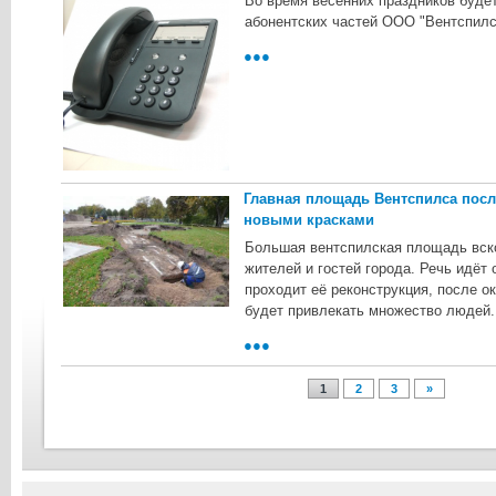
Во время весенних праздников буде
абонентских частей ООО "Вентспилс
●●●
Главная площадь Вентспилса посл
новыми красками
Большая вентспилская площадь вско
жителей и гостей города. Речь идёт
проходит её реконструкция, после о
будет привлекать множество людей.
●●●
1
2
3
»