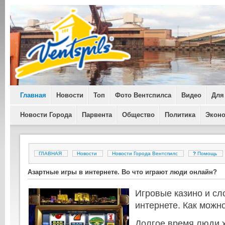
Главная
Новости
Топ
Фото Вентспилса
Видео
Для
Новости Города
Парвента
Общество
Политика
Экон
ГЛАВНАЯ
Новости
Новости Города Вентспилс
?
Помощь
Азартные игры в интернете. Во что играют люди онлайн?
Игровые казино и сл
интернете. Как можн
Долгое время люди 