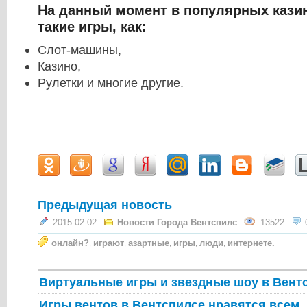
На данный момент в популярных кази
такие игры, как:
Слот-машины,
Казино,
Рулетки и многие другие.
Предыдущая новость
2015-02-02
Новости Города Вентспилс
13522
онлайн?
играют
азартные
игры
люди
интернете.
,
,
,
,
,
Виртуальные игры и звездные шоу в Вент
Игры вентов в Вентспилсе нравятся всем