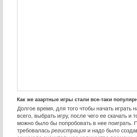
Как же азартные игры стали все-таки популя
Долгое время, для того чтобы начать играть 
всего, выбрать игру, после чего ее скачать и т
можно было бы попробовать в нее поиграть. 
требовалась
регистрация
и надо было создав