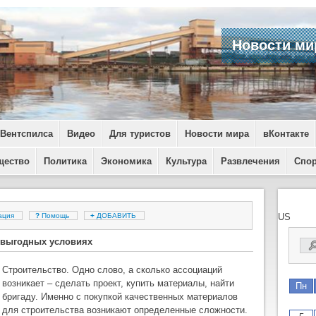
Новости ми
 Вентспилса
Видео
Для туристов
Новости мира
вКонтакте
щество
Политика
Экономика
Культура
Развлечения
Спо
ация
?
Помощь
+
ДОБАВИТЬ
US
а выгодных условиях
Строительство. Одно слово, а сколько ассоциаций
возникает – сделать проект, купить материалы, найти
Пн
бригаду. Именно с покупкой качественных материалов
для строительства возникают определенные сложности.