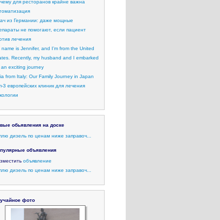
чему для ресторанов крайне важна
томатизация
ач из Германии: даже мощные
епараты не помогают, если пациент
отив лечения
 name is Jennifer, and I’m from the United
ates. Recently, my husband and I embarked
 an exciting journey
lia from Italy: Our Family Journey in Japan
п-3 европейских клиник для лечения
кологии
вые обьявления на доске
плю дизель по ценам ниже заправоч...
пулярные объявления
зместить
объявление
плю дизель по ценам ниже заправоч...
учайное фото