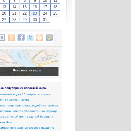
6
7
8
9
10
11
13
14
15
16
17
18
20
21
22
23
24
25
27
28
29
30
31
Вентспилс на карте
-ка популярных новостей мира
еничная водка 10 литров: что нужно
ать об особенностях
вые тенденции мира свадебных платьев
лебный напиток фараонов - чай каркаде
рпоративный или товарный брендинг
жен Вам
самых неожиданных способа подарить