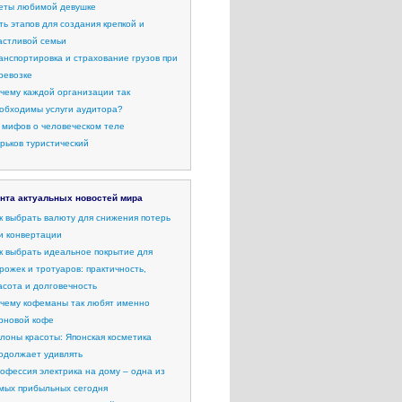
еты любимой девушке
ть этапов для создания крепкой и
астливой семьи
анспортировка и страхование грузов при
ревозке
чему каждой организации так
обходимы услуги аудитора?
 мифов о человеческом теле
рьков туристический
нта актуальных новостей мира
к выбрать валюту для снижения потерь
и конвертации
к выбрать идеальное покрытие для
рожек и тротуаров: практичность,
асота и долговечность
чему кофеманы так любят именно
рновой кофе
лоны красоты: Японская косметика
одолжает удивлять
офессия электрика на дому – одна из
мых прибыльных сегодня