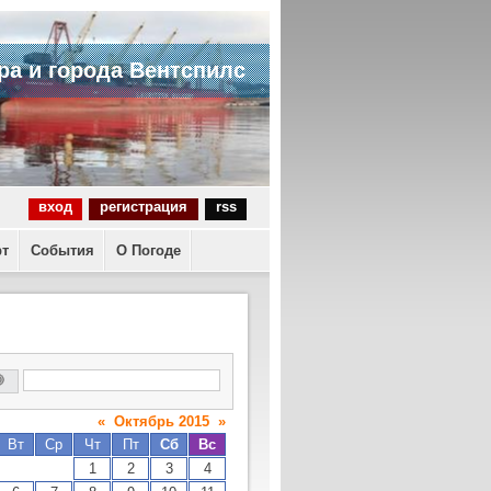
ра и города Вентспилс
вход
регистрация
rss
рт
События
О Погоде
«
Октябрь 2015
»
Вт
Ср
Чт
Пт
Сб
Вс
1
2
3
4