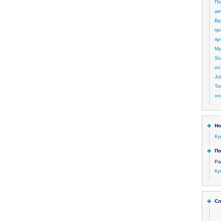
По
ав
Вр
пр
пр
My
St
on
Ju
То
он
Но
Ку
По
Ра
Ку
Сл