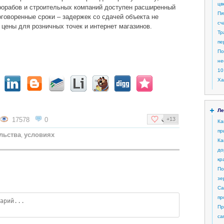
цв
рорабов и строительных компаний доступен расширенный
Пя
оговоренные сроки – задержек со сдачей объекта не
сч
 цены для розничных точек и интернет магазинов.
Тр
пе
По
не
10
Ха
Ле
17578
0
+13
Ка
пр
льства
условиях
,
Ка
до
кр
По
зе
Са
пр
Пр
са