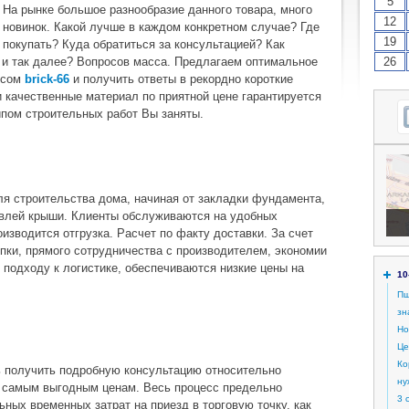
5
На рынке большое разнообразие данного товара, много
12
новинок. Какой лучше в каждом конкретном случае? Где
19
покупать? Куда обратиться за консультацией? Как
 и так далее? Вопросов масса. Предлагаем оптимальное
26
исом
brick-66
и получить ответы в рекордно короткие
 качественные материал по приятной цене гарантируется
ипом строительных работ Вы заняты.
я строительства дома, начиная от закладки фундамента,
овлей крыши. Клиенты обслуживаются на удобных
оизводится отгрузка. Расчет по факту доставки. За счет
пки, прямого сотрудничества с производителем, экономии
 подходу к логистике, обеспечиваются низкие цены на
10
Пш
зн
Но
Це
Ко
 получить подробную консультацию относительно
ну
о самым выгодным ценам. Весь процесс предельно
3 
ных временных затрат на приезд в торговую точку, как