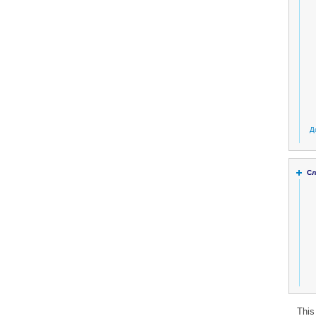
Д
Сл
This