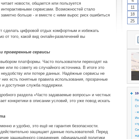
4
читает новости, общается или пользуется
11
интерактивными сервисами. Возможностей стало
18
заметно больше - и вместе с ними вырос риск ошибиться
25
ут сделать цифровой отдых комфортным и избежать
о от того, какой вид онлайн-развлечений вы
и проверенные сервисы
с выбором платформы. Часто пользователи переходят на
е или по совету из случайного источника. В итоге это
 неудобству или потере данных. Надёжные сервисы не
 них есть понятные правила использования, прозрачные
ы и доступная служба поддержки.
10
дробного раздела «Часто задаваемые вопросы» и честных
гает конкретики в описании условий, это уже повод искать
По
Ст
- 
йта
Ин
ст
менно и удобно, это ещё не гарантия безопасности.
Си
 действительно защищает данные пользователей. Перед
жд
личие защищённого соединения, официальной политики