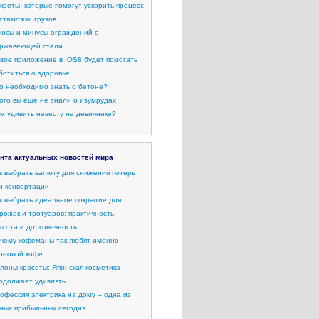
креты, которые помогут ускорить процесс
стаможки грузов
юсы и минусы ограждений с
ржавеющей стали
вое приложение в IOS8 будет помогать
ботиться о здоровье
о необходимо знать о бетоне?
ого вы ещё не знали о изумрудах!
м удивить невесту на девичнике?
нта актуальных новостей мира
к выбрать валюту для снижения потерь
и конвертации
к выбрать идеальное покрытие для
рожек и тротуаров: практичность,
асота и долговечность
чему кофеманы так любят именно
рновой кофе
лоны красоты: Японская косметика
одолжает удивлять
офессия электрика на дому – одна из
мых прибыльных сегодня