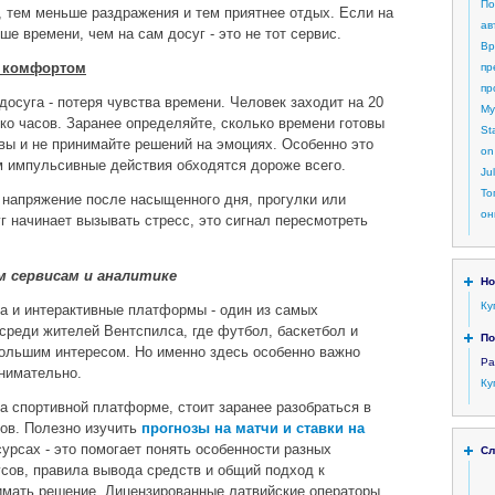
По
 тем меньше раздражения и тем приятнее отдых. Если на
ав
е времени, чем на сам досуг - это не тот сервис.
Вр
м комфортом
пр
пр
осуга - потеря чувства времени. Человек заходит на 20
My
ько часов. Заранее определяйте, сколько времени готовы
St
вы и не принимайте решений на эмоциях. Особенно это
on
м импульсивные действия обходятся дороже всего.
Ju
То
напряжение после насыщенного дня, прогулки или
он
г начинает вызывать стресс, это сигнал пересмотреть
м сервисам и аналитике
Но
Ку
а и интерактивные платформы - один из самых
среди жителей Вентспилса, где футбол, баскетбол и
По
большим интересом. Но именно здесь особенно важно
Ра
нимательно.
Ку
на спортивной платформе, стоит заранее разобраться в
ов. Полезно изучить
прогнозы на матчи и ставки на
урсах - это помогает понять особенности разных
Сл
сов, правила вывода средств и общий подход к
имать решение. Лицензированные латвийские операторы