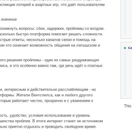
спекции лотерей и азартных игр, что даёт пользователям
 значение
озникнуть вопросы: сбои, задержки, проблемы со входом.
асколько быстро платформа помогает решать сложности.
стрые ответы, несколько каналов связи и помощь на
вии это означает возможность общения на латышском и
Сл
ого решения проблемы - один из самых раздражающих
иса, и это особенно важно там, где речь идёт о платных
м, интересным и действительно расслабляющим - но
тформы. Жители Вентспилса, как и любого другого
оторые работают честно, прозрачно и с уважением к
This
ость, удобство, условия использования и уровень
инства проблем. В итоге интернет станет не источником
льно приятно отдыхать и проводить свободное время.