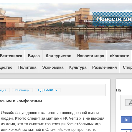
Новости ми
 Вентспилса
Видео
Для туристов
Новости мира
вКонтакте
щество
Политика
Экономика
Культура
Развлечения
Спо
ация
?
Помощь
+
ДОБАВИТЬ
US
опасным и комфортным
Онлайн-досуг
давно стал частью повседневной жизни
людей. Кто-то следит за матчами FK Ventspils не выходя
Пн
из дома, кто-то смотрит трансляции баскетбольных игр
или хоккейных матчей в Олимпийском центре, кто-то