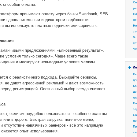
Се
х способов оплаты.
ра
платформ принимают оплату через банки Swedbank, SEB
Пл
служит дополнительным индикатором надёжности.
не
ли вы используете платные подписки или сервисы с
Но
за
Чт
бещания
Эт
Че
 заманчивыми предложениями: «мгновенный результат»,
ие условия только сегодня». Чаще всего такие
жидания и маскируют невыгодные условия мелким
Ле
Ка
тся с реалистичного подхода. Выбирайте сервисы,
пр
я, не давят агрессивной рекламой и дают возможность
Ка
 перед регистрацией. Осознанный выбор всегда снижает
до
кр
По
йса
зе
ест, если им неудобно пользоваться - особенно если вы
Са
 или в дороге. Быстрая загрузка, понятное меню,
пр
 и отсутствие навязчивых баннеров - всё это напрямую
Пр
м окажется опыт использования.
са