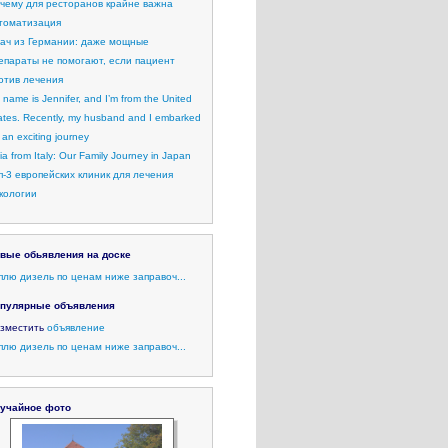
чему для ресторанов крайне важна
томатизация
ач из Германии: даже мощные
епараты не помогают, если пациент
отив лечения
 name is Jennifer, and I’m from the United
ates. Recently, my husband and I embarked
 an exciting journey
lia from Italy: Our Family Journey in Japan
п-3 европейских клиник для лечения
кологии
вые обьявления на доске
плю дизель по ценам ниже заправоч...
пулярные объявления
зместить
объявление
плю дизель по ценам ниже заправоч...
учайное фото