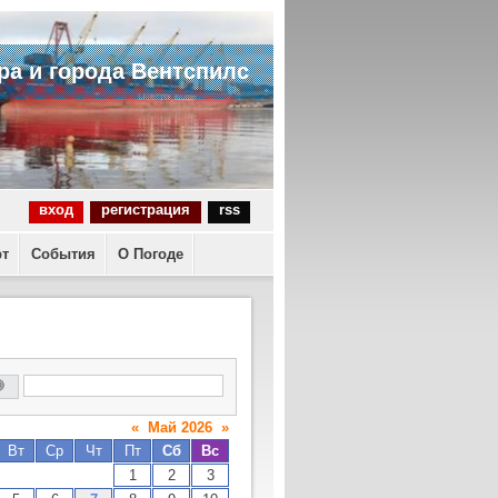
ра и города Вентспилс
вход
регистрация
rss
рт
События
О Погоде
«
Май 2026
»
Вт
Ср
Чт
Пт
Сб
Вс
1
2
3