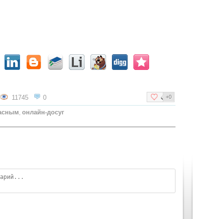
11745
0
+0
асным
онлайн-досуг
,