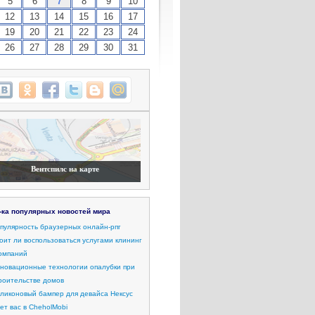
5
6
7
8
9
10
12
13
14
15
16
17
19
20
21
22
23
24
26
27
28
29
30
31
Вентспилс на карте
-ка популярных новостей мира
пулярность браузерных онлайн-рпг
оит ли воспользоваться услугами клининг
компаний
новационные технологии опалубки при
роительстве домов
ликоновый бампер для девайса Нексус
ет вас в CheholMobi