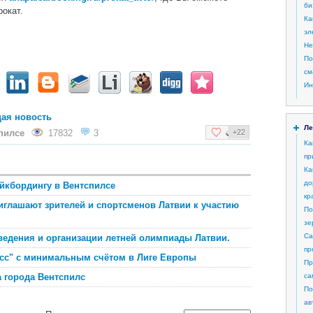
би
рокат.
Ка
эл
Не
По
см
Ин
ая новость
Ле
пилсе
17832
3
+22
Ка
пр
Ка
до
йкбордингу в Вентспилсе
кр
иглашают зрителей и спортсменов Латвии к участию
По
зе
Са
едения и организации летней олимпиады Латвии.
пр
сс" с минимальным счётом в Лиге Европы
Пр
а города Вентспилс
са
По
ав