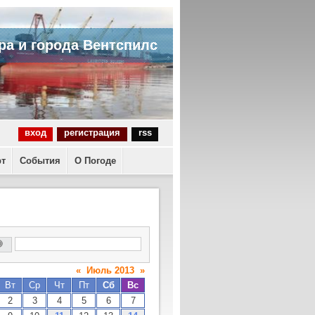
ра и города Вентспилс
вход
регистрация
rss
рт
События
О Погоде
«
Июль 2013
»
Вт
Ср
Чт
Пт
Сб
Вс
2
3
4
5
6
7