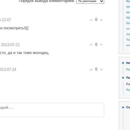
Порядок вывода комментариев:
Вр
пр
пр
My
0
3-12-07
St
и посмотреть!(((
on
Ju
То
0
 2013-07-21
он
сто, да и так тоже молодец.
Но
0
2013-07-24
Ку
По
Ра
Ку
Сл