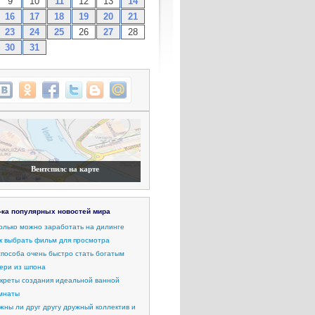
9
10
11
12
13
14
16
17
18
19
20
21
23
24
25
26
27
28
30
31
Вентспилс на карте
-ка популярных новостей мира
олько можно заработать на дилинге
к выбрать фильм для просмотра
способа очень быстро стать богатым
ери из шпона
креты создания идеальной ванной
мнаты
жны ли друг другу дружный коллектив и