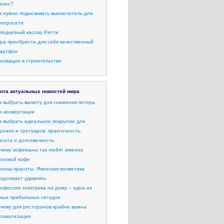
знес?
к нужно подыскивать выключатель для
ектросети
подкупный кассир Ритти
ра приобрести для себя качественный
артфон
новации в строительстве
нта актуальных новостей мира
к выбрать валюту для снижения потерь
и конвертации
к выбрать идеальное покрытие для
рожек и тротуаров: практичность,
асота и долговечность
чему кофеманы так любят именно
рновой кофе
лоны красоты: Японская косметика
одолжает удивлять
офессия электрика на дому – одна из
мых прибыльных сегодня
чему для ресторанов крайне важна
томатизация