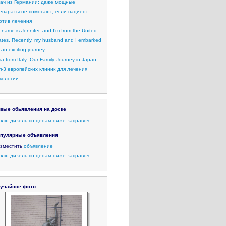
ач из Германии: даже мощные
епараты не помогают, если пациент
отив лечения
 name is Jennifer, and I’m from the United
ates. Recently, my husband and I embarked
 an exciting journey
lia from Italy: Our Family Journey in Japan
п-3 европейских клиник для лечения
кологии
вые обьявления на доске
плю дизель по ценам ниже заправоч...
пулярные объявления
зместить
объявление
плю дизель по ценам ниже заправоч...
учайное фото