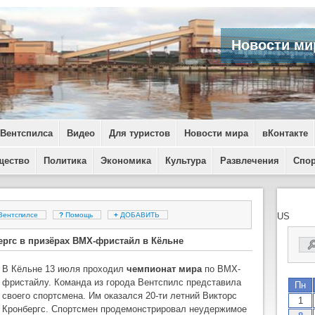
Новости ми
 Вентспилса
Видео
Для туристов
Новости мира
вКонтакте
щество
Политика
Экономика
Культура
Развлечения
Спо
 Вентспилсе
?
Помощь
+
ДОБАВИТЬ
US
ргс в призёрах ВМХ-фристайл в Кёльне
В Кёльне 13 июля проходил
чемпионат мира
по ВМХ-
фристайлу. Команда из города Вентспилс представила
Пн
своего спортсмена. Им оказался 20-ти летний Викторс
1
Кронбергс. Спортсмен продемонстрировал неудержимое