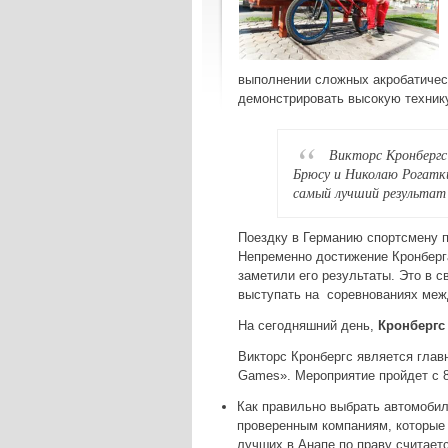
выполнении сложных акробатическ
демонстрировать высокую техник
Викторс Кронбергс
Брюсу и Николаю Рогатки
самый лучший результат 
Поездку в Германию спортсмену 
Непременно достижение Кронберга
заметили его результаты. Это в 
выступать на
соревнованиях меж
На сегодняшний день,
Кронбергс
Викторс Кронбергс является гла
Games». Мероприятие пройдет с 8
Как правильно выбрать автомобил
проверенным компаниям, которые 
лучших в Анапе по праву считает