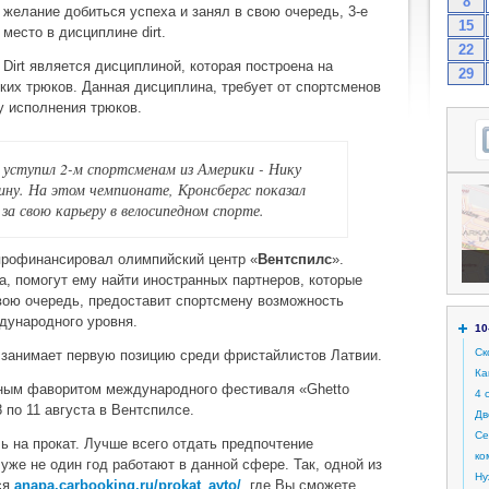
8
желание добиться успеха и занял в свою очередь, 3-е
15
место в дисциплине dirt.
22
Dirt является дисциплиной, которая построена на
29
их трюков. Данная дисциплина, требует от спортсменов
у исполнения трюков.
 уступил 2-м спортсменам из Америки - Нику
ну. На этом чемпионате, Кронсбергс показал
за свою карьеру в велосипедном спорте.
профинансировал олимпийский центр «
Вентспилс
».
, помогут ему найти иностранных партнеров, которые
свою очередь, предоставит спортсмену возможность
дународного уровня.
10
Ск
занимает первую позицию среди фристайлистов Латвии.
Ка
вным фаворитом международного фестиваля «Ghetto
4 
 по 11 августа в Вентспилсе.
Дв
Се
ь на прокат. Лучше всего отдать предпочтение
ко
уже не один год работают в данной сфере. Так, одной из
Ну
ся
anapa.carbooking.ru/prokat_avto/
, где Вы сможете