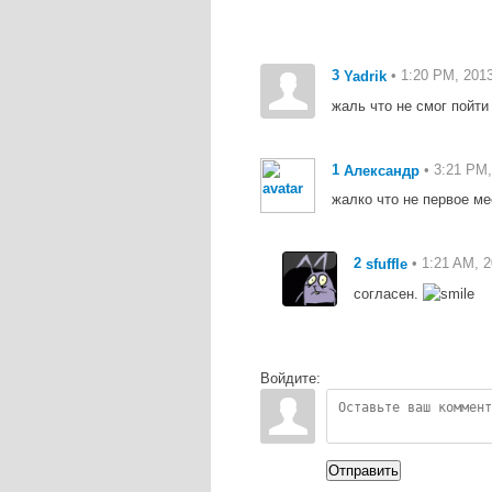
3
• 1:20 PM, 201
Yadrik
жаль что не смог пойти 
1
• 3:21 PM,
Александр
жалко что не первое ме
2
• 1:21 AM, 
sfuffle
согласен.
Войдите:
Отправить