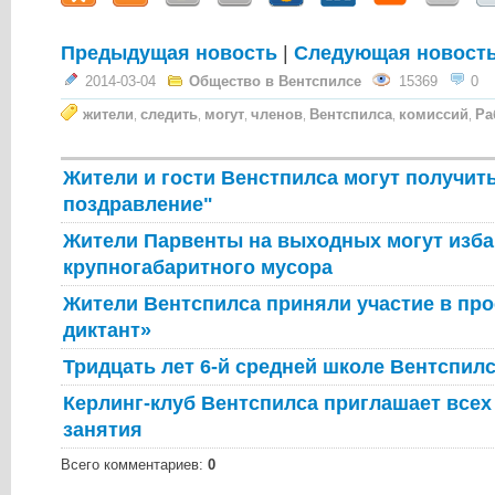
Предыдущая новость
|
Следующая новост
2014-03-04
Общество в Вентспилсе
15369
0
жители
следить
могут
членов
Вентспилса
комиссий
Ра
,
,
,
,
,
,
Жители и гости Венстпилса могут получит
поздравление"
Жители Парвенты на выходных могут изба
крупногабаритного мусора
Жители Вентспилса приняли участие в пр
диктант»
Тридцать лет 6-й средней школе Вентспил
Керлинг-клуб Вентспилса приглашает все
занятия
Всего комментариев
:
0