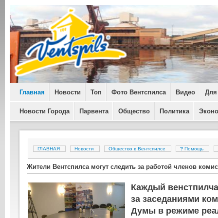
Главная
Новости
Топ
Фото Вентспилса
Видео
Для
Новости Города
Парвента
Общество
Политика
Экон
ГЛАВНАЯ
Новости
Общество в Вентспилсе
?
Помощь
Жители Вентспилса могут следить за работой членов коми
Каждый венстпилча
за заседаниями ко
Думы в режиме реа