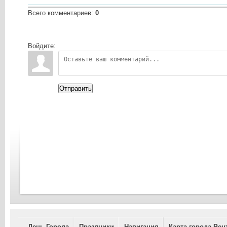
Всего комментариев
:
0
Войдите:
Отправить
День Города
Праздники
Навигация
Карта города Вен