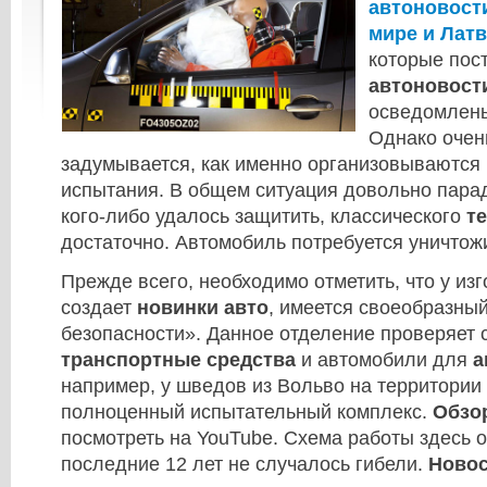
автоновости
мире и Лат
которые пос
автоновост
осведомлены
Однако очен
задумывается, как именно организовываются
испытания. В общем ситуация довольно парад
кого-либо удалось защитить, классического
т
достаточно. Автомобиль потребуется уничтож
Прежде всего, необходимо отметить, что у изг
создает
новинки авто
, имеется своеобразны
безопасности». Данное отделение проверяет
транспортные средства
и автомобили для
а
например, у шведов из Вольво на территории
полноценный испытательный комплекс.
Обзо
посмотреть на YouTube. Схема работы здесь о
последние 12 лет не случалось гибели.
Ново