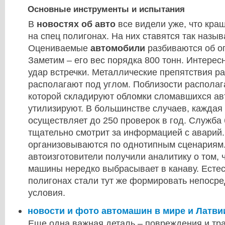
Основные инструменты и испытания
В
новостях об авто
все видели уже, что кра
на спец полигонах. На них ставятся так назы
Оцениваемые
автомобили
разбиваются об о
Заметим – его вес порядка 800 тонн. Интерес
удар встречки. Металлические препятствия р
располагают под углом. Поблизости располаг
которой складируют обломки сломавшихся ав
утилизируют. В большинстве случаев, каждая
осуществляет до 250 проверок в год. Служба
тщательно смотрит за информацией с аварий
организовываются по однотипным сценариям
автоизготовители получили аналитику о том, 
машины нередко выбрасывает в канаву. Естес
полигонах стали тут же формировать непоср
условия.
новости и фото автомашин в мире и Латви
Еще одна важная деталь – повреждения и тр