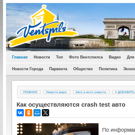
Главная
Новости
Топ
Фото Вентспилса
Видео
Для
Новости Города
Парвента
Общество
Политика
Экон
ГЛАВНАЯ
Новости мира
Авто и мото новости
+
ДОБАВИТ
Как осуществляются crash test авто
По информац