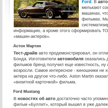
Ford
. В
авто
мелькают со
машинах, чт
фильмах. М
систематизи
информацию, а кроме этого сформировать ТО
«машин-актеров».
Астон Мартин
Тест-драйв
авто продемонстрировал, он отли
Бонда. Изготовители
автомобиля
оказались 
фильмов бренд получил еще известность, ну 
возросли. Самое интересное - киношники не х
актера на другое что-либо. Aston Martin оказ
«визитной карточкой» фильма.
Ford Mustang
В
новостях об авто
достаточно часто упомин
фильм «Буллит», который вышел в уже далеко