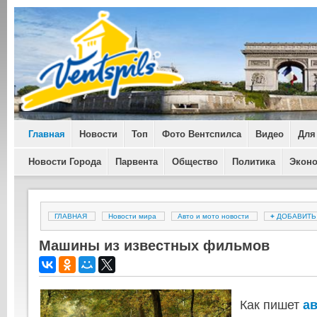
Главная
Новости
Топ
Фото Вентспилса
Видео
Для
Новости Города
Парвента
Общество
Политика
Экон
ГЛАВНАЯ
Новости мира
Авто и мото новости
+
ДОБАВИТ
Машины из известных фильмов
Как пишет
а