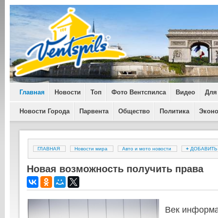
Главная
Новости
Топ
Фото Вентспилса
Видео
Для
Новости Города
Парвента
Общество
Политика
Экон
ГЛАВНАЯ
Новости мира
Авто и мото новости
+
ДОБАВИТ
Новая возможность получить права
Век информа