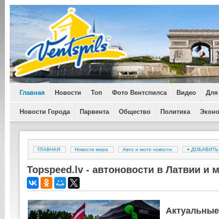
Главная
Новости
Топ
Фото Вентспилса
Видео
Для
Новости Города
Парвента
Общество
Политика
Экон
ГЛАВНАЯ
Новости мира
Авто и мото новости
+
ДОБАВИТ
Topspeed.lv - автоновости в Латвии и 
Актуальные