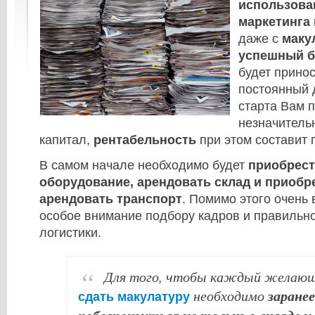
использова
маркетинга
даже с
маку
успешный б
будет прино
постоянный 
старта Вам 
незначитель
капитал,
рентабельность
при этом составит 
В самом начале необходимо будет
приобрест
оборудование, арендовать склад и приобр
арендовать транспорт
. Помимо этого очень 
особое внимание подбору кадров и правильн
логистики.
Для того, чтобы каждый желающ
заранее
необходимо
сдать макулатуру