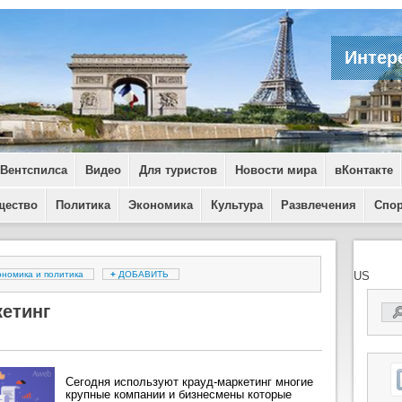
Интер
 Вентспилса
Видео
Для туристов
Новости мира
вКонтакте
щество
Политика
Экономика
Культура
Развлечения
Спо
ономика и политика
+
ДОБАВИТЬ
US
кетинг
Сегодня используют крауд-маркетинг многие
крупные компании и бизнесмены которые