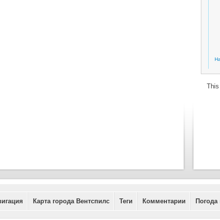
На
This
вигация
Карта города Вентспилс
Теги
Комментарии
Погода