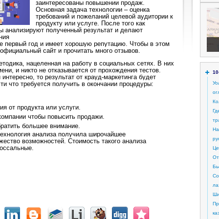
заинтересованы повышении продаж.
Основная задача технологии – оценка
требований и пожеланий целевой аудитории к
продукту или услуге. После того как
ы анализируют полученный результат и делают
ния
не первый год и имеет хорошую репутацию. Чтобы в этом
 официальный сайт и прочитать много отзывов.
етодика, нацеленная на работу в социальных сетях. В них
ни, и никто не отказывается от прохождения тестов.
10
интересно, то результат от крауд-маркетинга будет
и что требуется получить в окончании процедуры:
Уо
ог
Ко
ия от продукта или услуги.
Гд
компании чтобы повысить продажи.
тр
братить большее внимание.
На
технология анализа получила широчайшее
ру
жество возможностей. Стоимость такого анализа
лоссальные.
Це
От
Бь
Со
ла
Ши
Пр
ка