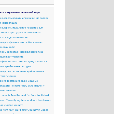
нта актуальных новостей мира
к выбрать валюту для снижения потерь
и конвертации
к выбрать идеальное покрытие для
рожек и тротуаров: практичность,
асота и долговечность
чему кофеманы так любят именно
рновой кофе
лоны красоты: Японская косметика
одолжает удивлять
офессия электрика на дому – одна из
мых прибыльных сегодня
чему для ресторанов крайне важна
томатизация
ач из Германии: даже мощные
епараты не помогают, если пациент
отив лечения
 name is Jennifer, and I’m from the United
ates. Recently, my husband and I embarked
 an exciting journey
lia from Italy: Our Family Journey in Japan