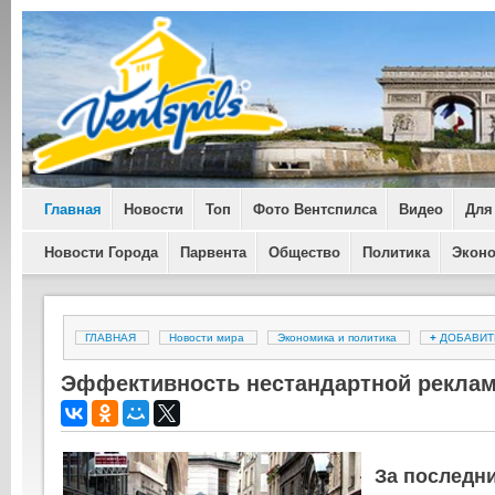
Главная
Новости
Топ
Фото Вентспилса
Видео
Для
Новости Города
Парвента
Общество
Политика
Экон
ГЛАВНАЯ
Новости мира
Экономика и политика
+
ДОБАВИ
Эффективность нестандартной рекла
За последни