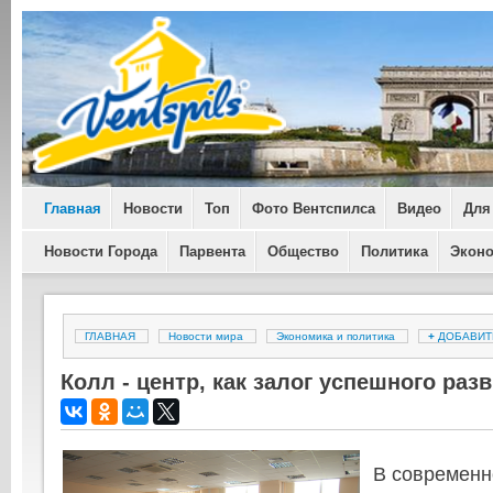
Главная
Новости
Топ
Фото Вентспилса
Видео
Для
Новости Города
Парвента
Общество
Политика
Экон
ГЛАВНАЯ
Новости мира
Экономика и политика
+
ДОБАВИ
Колл - центр, как залог успешного раз
В современн