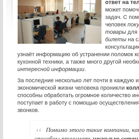
ответ на т
может помоч
задач. С по
человек
пок
товары
для
билеты
на с
консультаци
узнаёт информацию об устранении поломок к
кухонной техники, а также много другой необ
интересной информации
.
За последние несколько лет почти в каждую 
экономической жизни человека проникли
колл
способны обработать огромное количество и
поступает в работу с помощью осуществлени
звонков.
Помимо этого такие компании, ка
несколько сотен
способны принимать