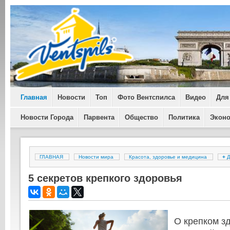
Главная
Новости
Топ
Фото Вентспилса
Видео
Для
Новости Города
Парвента
Общество
Политика
Экон
ГЛАВНАЯ
Новости мира
Красота, здоровье и медицина
+
Д
5 секретов крепкого здоровья
О крепком зд