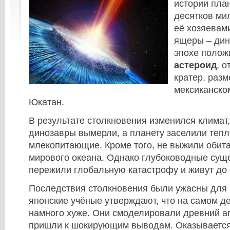
истории пла
десятков ми
её хозяевам
ящеры – дин
эпохе поло
астероид
, о
кратер, разм
мексиканско
Юкатан.
В результате столкновения изменился клима
динозавры вымерли, а планету заселили теп
млекопитающие. Кроме того, не выжили обита
мирового океана. Однако глубоководные сущ
пережили глобальную катастрофу и живут до 
Последствия столкновения были ужасны для 
японские учёные утверждают, что на самом д
намного хуже. Они смоделировали древний ап
пришли к шокирующим выводам. Оказывается