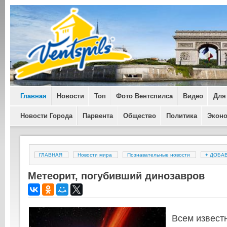
Главная
Новости
Топ
Фото Вентспилса
Видео
Для
Новости Города
Парвента
Общество
Политика
Экон
ГЛАВНАЯ
Новости мира
Познавательные новости
+
ДОБА
Метеорит, погубивший динозавров
Всем известн