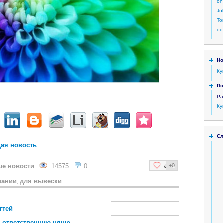
on
Ju
То
он
Но
Ку
По
Ра
Ку
Сл
ая новость
ые новости
14575
0
+0
пании
для вывески
,
гтей
ь ответственную няню