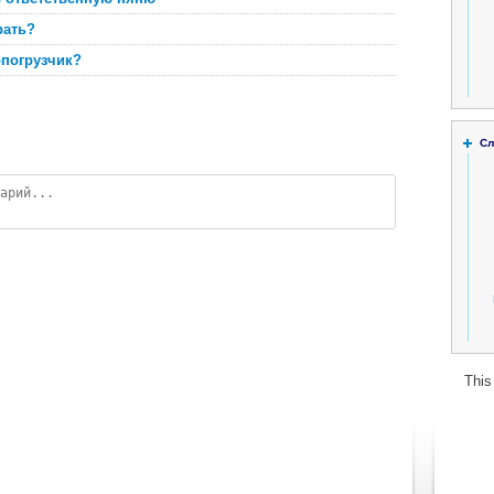
рать?
погрузчик?
Сл
This