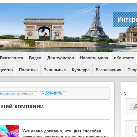
Интер
 Вентспилса
Видео
Для туристов
Новости мира
вКонтакте
щество
Политика
Экономика
Культура
Развлечения
Спо
знавательные новости
+
ДОБАВИТЬ
US
ашей компании
Уже давно доказано, что цвет способен
оказывать достаточно сильное влияние на