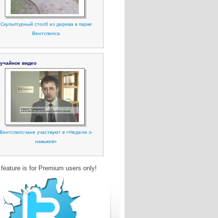
Скульптурный столб из дерева в парке
Вентспилса
учайное видео
Вентспилсчане участвуют в «Недели э-
навыков»
 feature is for Premium users only!