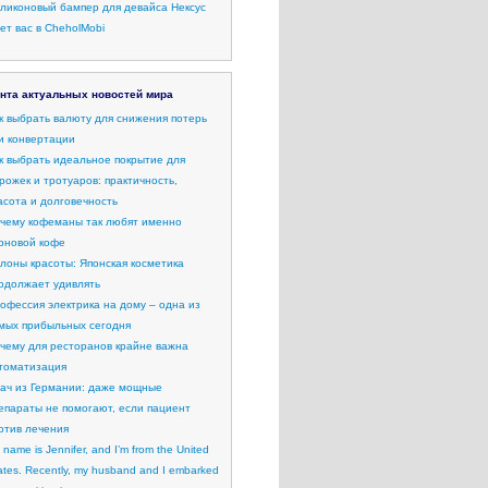
ликоновый бампер для девайса Нексус
ет вас в CheholMobi
нта актуальных новостей мира
к выбрать валюту для снижения потерь
и конвертации
к выбрать идеальное покрытие для
рожек и тротуаров: практичность,
асота и долговечность
чему кофеманы так любят именно
рновой кофе
лоны красоты: Японская косметика
одолжает удивлять
офессия электрика на дому – одна из
мых прибыльных сегодня
чему для ресторанов крайне важна
томатизация
ач из Германии: даже мощные
епараты не помогают, если пациент
отив лечения
 name is Jennifer, and I’m from the United
ates. Recently, my husband and I embarked