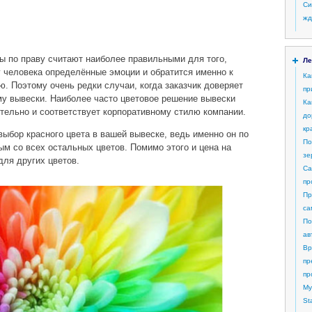
Си
жд
ы по праву считают наиболее правильными для того,
Ле
 человека определённые эмоции и обратится именно к
Ка
ю. Поэтому очень редки случаи, когда заказчик доверяет
пр
у вывески. Наиболее часто цветовое решение вывески
Ка
тельно и соответствует корпоративному стилю компании.
до
кр
выбор красного цвета в вашей вывеске, ведь именно он по
По
ым со всех остальных цветов. Помимо этого и цена на
зе
для других цветов.
Са
пр
Пр
са
По
ав
Вр
пр
пр
My
St