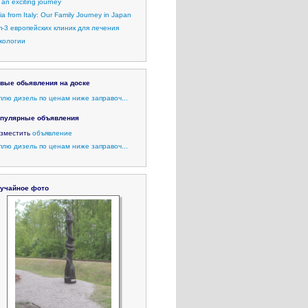
 an exciting journey
lia from Italy: Our Family Journey in Japan
п-3 европейских клиник для лечения
кологии
вые обьявления на доске
плю дизель по ценам ниже заправоч...
пулярные объявления
зместить
объявление
плю дизель по ценам ниже заправоч...
учайное фото