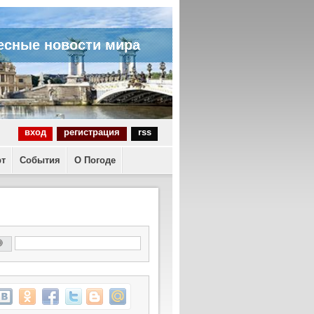
есные новости мира
вход
регистрация
rss
рт
События
О Погоде