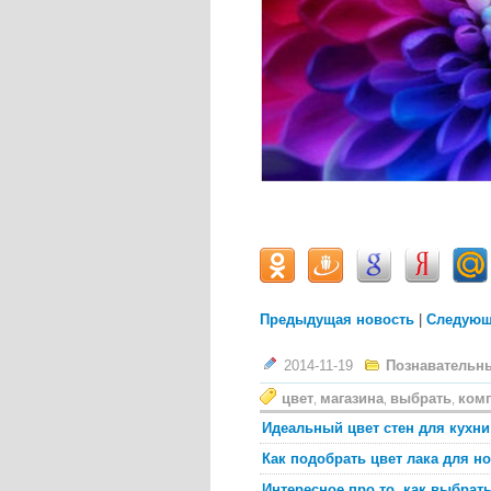
Предыдущая новость
|
Следующ
2014-11-19
Познавательн
цвет
магазина
выбрать
ком
,
,
,
Идеальный цвет стен для кухни
Как подобрать цвет лака для но
Интересное про то, как выбрат