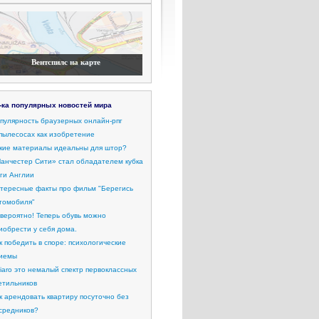
Вентспилс на карте
-ка популярных новостей мира
пулярность браузерных онлайн-рпг
пылесосах как изобретение
кие материалы идеальны для штор?
анчестер Сити» стал обладателем кубка
ги Англии
тересные факты про фильм "Берегись
томобиля"
вероятно! Теперь обувь можно
иобрести у себя дома.
к победить в споре: психологические
иемы
iaro это немалый спектр первоклассных
етильников
к арендовать квартиру посуточно без
средников?