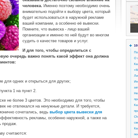
человека.
Именно поэтому необходимо очень
внимательно подойти к выбору цвета, который
будет использоваться в наружной рекламе
вашей компании, а особенно её вывески.
Помните, что вывеска - лицо вашей
организации и именно по ней будут во многом
судить о качестве товаров и услуг.
10
И для того, чтобы определиться с
По
рвую очередь важно понять какой эффект она должна
О 
лиентов:
Ка
«М
Ли
ие для одних и открыться для других;
Ин
ав
пункта 1 на пункт 2.
Не
пр
ке не более 3 цветов. Это необходимо для того, чтобы
Ка
век не отвлекался на ненужные детали. И требуется,
пр
монично сочетались, ведь
выбор цвета вывески для
Ch
ффективность рекламы, особенно наружной, а также на
св
ь продаж.
Ка
аву считаются:
по