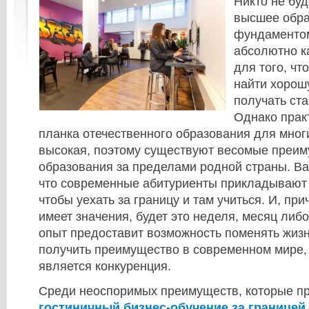
Никто не буд
высшее обра
фундаментом
абсолютно к
для того, ч
найти хорош
получать ст
Однако практ
планка отечественного образования для мног
высокая, поэтому существуют весомые преи
образования за пределами родной страны. Важ
что современные абитуриенты прикладывают 
чтобы уехать за границу и там учиться. И, пр
имеет значения, будет это неделя, месяц либо
опыт предоставит возможность поменять жизн
получить преимущество в современном мире,
является конкуренция.
Среди неоспоримых преимуществ, которые п
гостиничный бизнес-обучение за границей