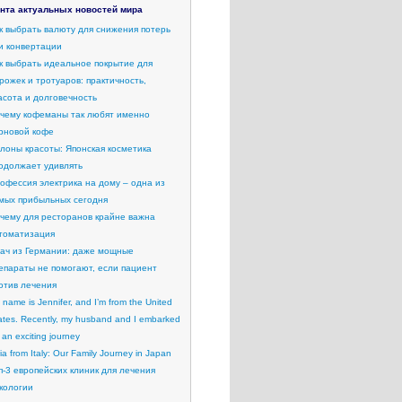
нта актуальных новостей мира
к выбрать валюту для снижения потерь
и конвертации
к выбрать идеальное покрытие для
рожек и тротуаров: практичность,
асота и долговечность
чему кофеманы так любят именно
рновой кофе
лоны красоты: Японская косметика
одолжает удивлять
офессия электрика на дому – одна из
мых прибыльных сегодня
чему для ресторанов крайне важна
томатизация
ач из Германии: даже мощные
епараты не помогают, если пациент
отив лечения
 name is Jennifer, and I’m from the United
ates. Recently, my husband and I embarked
 an exciting journey
lia from Italy: Our Family Journey in Japan
п-3 европейских клиник для лечения
кологии