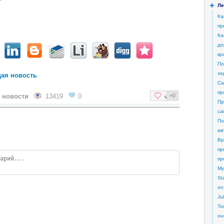
Ле
Ка
пр
Ка
до
кр
По
зе
ая новость
Са
пр
 новости
13419
0
+0
Пр
са
По
ав
Вр
пр
пр
My
St
on
Ju
То
он