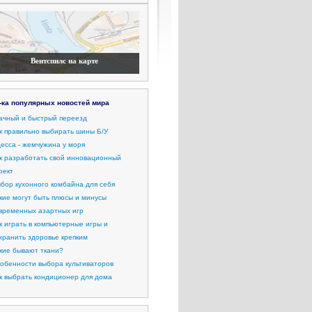
Вентспилс на карте
-ка популярных новостей мира
ачный и быстрый переезд
к правильно выбирать шины Б/У
есса - жемчужина у моря
к разработать свой инновационный
оект
бор кухонного комбайна для себя
кие могут быть плюсы и минусы
временных азартных игр
к играть в компьютерные игры и
хранить здоровье крепким
кие бывают ткани?
обенности выбора культиваторов
к выбрать кондиционер для дома