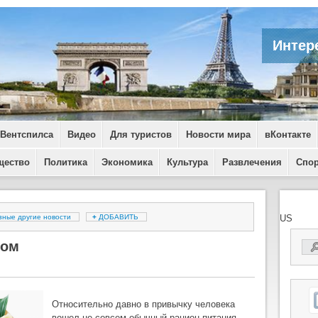
Интер
 Вентспилса
Видео
Для туристов
Новости мира
вКонтакте
щество
Политика
Экономика
Культура
Развлечения
Спо
зные другие новости
+
ДОБАВИТЬ
US
дом
Относительно давно в привычку человека
вошел не совсем обычный рацион питания,