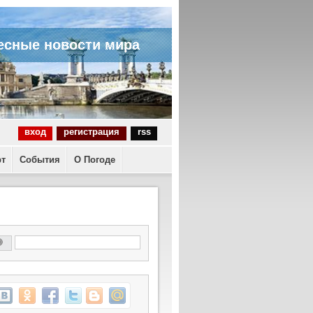
есные новости мира
вход
регистрация
rss
рт
События
О Погоде