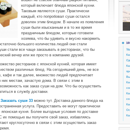
который включает блюда японской кухни.
Таковым являются суши. Практически
каждый, кто попробовал суши остался
доволен этим блюдом. В начале из появления
суши были изысканным и в то же время
праздничным блюдом, которые готовили
хозяева, что бы удивить и вкусно накормить
10
остаточно большого количества людей они стали
ши стали все чаще заказывать в ресторанах, что бы
Уд
ческий вечер или же просто в компанию друзей.
Ка
Од
жество ресторанов с японской кухней, которая имеет
Ка
чеством различных блюд. На сегодняшний день, не все
пр
, кафе и так далее, множество людей предпочитает
Вы
 них местам, зачастую дома. В связи с этим в
Ка
возможность как заказ суши на дом. Что бы осуществить
со
атиться в службу доставки.
Ка
со
.
Заказать суши 33
можно тут. Доставка данного блюда на
Ка
остраненная услуга. Предоставить ее могут практически
Ос
я японская кухня. Более выгодные условия по доставке
Ка
. С их помощью вы получите свой заказ, избавляясь
тают круглосуточно в связи с этим осуществить заказ
время.