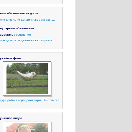
вые обьявления на доске
плю дизель по ценам ниже заправоч...
пулярные объявления
зместить
объявление
плю дизель по ценам ниже заправоч...
учайное фото
гура рыбы в городском парке Вентспилса
учайное видео