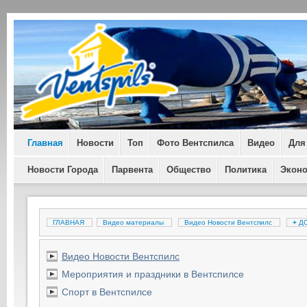
Главная
Новости
Топ
Фото Вентспилса
Видео
Для
Новости Города
Парвента
Общество
Политика
Экон
ГЛАВНАЯ
Видео материалы
Видео Новости Вентспилс
+
ДО
Видео Новости Вентспилс
Мероприятия и праздники в Вентспилсе
Спорт в Вентспилсе