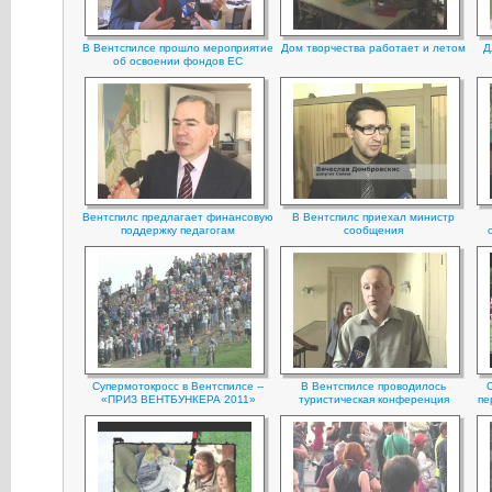
В Вентспилсе прошло мероприятие
Дом творчества работает и летом
Д
об освоении фондов ЕС
Вентспилс предлагает финансовую
В Вентспилс приехал министр
поддержку педагогам
сообщения
Супермотокросс в Вентспилсе --
В Вентспилсе проводилось
С
«ПРИЗ ВЕНТБУНКЕРА 2011»
туристическая конференция
пе