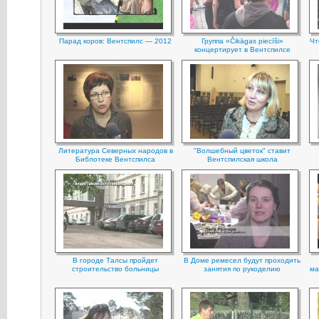
Парад коров: Вентспилс — 2012
Группа «Čikāgas piecīši»
Чт
концертирует в Вентспилсе
Литература Северных народов в
"Волшебный цветок" ставит
Библотеке Вентспилса
Вентспилская школа
В городе Талсы пройдет
В Доме ремесел будут проходить
строительство больницы
занятия по рукоделию
ма