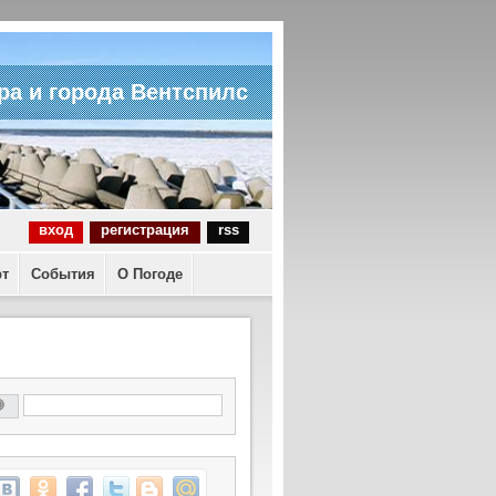
ра и города Вентспилс
вход
регистрация
rss
рт
События
О Погоде