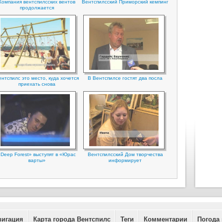
Компания вентспилсских вентов
Вентспилсский Приморский кемпинг
продолжается
нтспилс это место, куда хочется
В Вентспилсе гостят два посла
приехать снова
«Deep Forest» выступят в «Юрас
Вентспилсский Дом творчества
варты»
информирует
вигация
Карта города Вентспилс
Теги
Комментарии
Погода