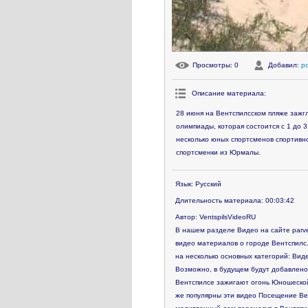
Просмотры
: 0
Добавил
:
p
Описание материала
:
28 июня на Вентспилсском пляже зажг
олимпиады, которая состоится с 1 до 
несколько юных спортсменов спортивно
спортсменки из Юрмалы.
Язык
: Русский
Длительность материала
: 00:03:42
Автор
: VentspilsVideoRU
В нашем разделе Видео на сайте parve
видео материалов о городе Вентспилс.
на несколько основных категорий: Виде
Возможно, в будущем будут добавлено
Вентспилсе зажигают огонь Юношеской
же популярны эти видео
Посещение Ве