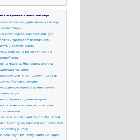
нта актуальных новостей мира
к выбрать валюту для снижения потерь
и конвертации
к выбрать идеальное покрытие для
рожек и тротуаров: практичность,
асота и долговечность
чему кофеманы так любят именно
рновой кофе
лоны красоты: Японская косметика
одолжает удивлять
офессия электрика на дому – одна из
мых прибыльных сегодня
чему для ресторанов крайне важна
томатизация
ач из Германии: даже мощные
епараты не помогают, если пациент
отив лечения
 name is Jennifer, and I’m from the United
ates. Recently, my husband and I embarked
 an exciting journey
lia from Italy: Our Family Journey in Japan