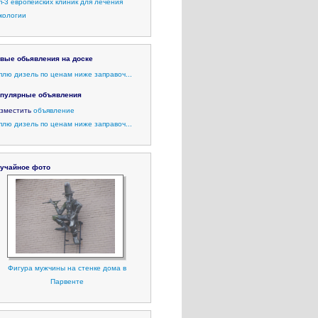
п-3 европейских клиник для лечения
кологии
вые обьявления на доске
плю дизель по ценам ниже заправоч...
пулярные объявления
зместить
объявление
плю дизель по ценам ниже заправоч...
учайное фото
Фигура мужчины на стенке дома в
Парвенте