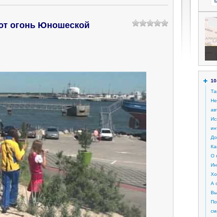
ют огонь Юношеской
10
Та
Не
ав
Ис
ин
До
Ка
О 
Ин
Хо
А 
В
По
см