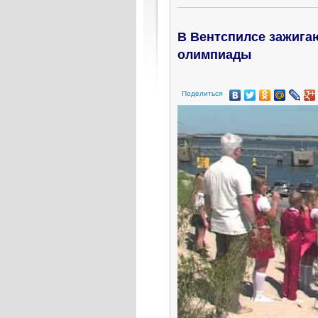
В Вентспилсе зажига
олимпиады
Поделиться