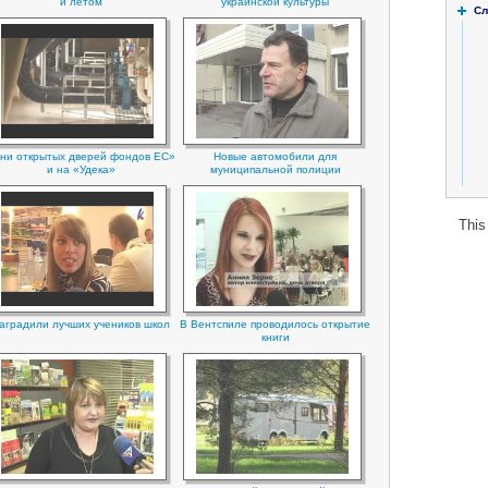
и летом
украинской культуры
Сл
ни открытых дверей фондов ЕС»
Новые автомобили для
и на «Удека»
муниципальной полиции
This
аградили лучших учеников школ
В Вентспиле проводилось открытие
книги