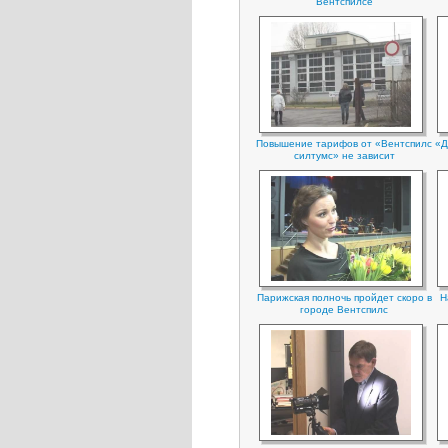
Вентспилсe
Повышение тарифов от «Вентспилс
«Д
силтумс» не зависит
Парижская полночь пройдет скоро в
Н
городе Вентспилс