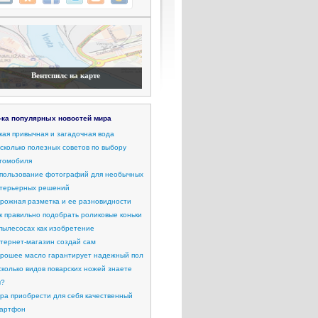
Вентспилс на карте
-ка популярных новостей мира
кая привычная и загадочная вода
сколько полезных советов по выбору
томобиля
пользование фотографий для необычных
терьерных решений
рожная разметка и ее разновидности
к правильно подобрать роликовые коньки
пылесосах как изобретение
тернет-магазин создай сам
рошее масло гарантирует надежный пол
сколько видов поварских ножей знаете
ы?
ра приобрести для себя качественный
артфон