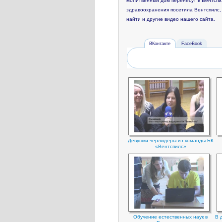
молитвенный дом перенесут в Вентспи
здравоохранения посетила Вентспилс,
найти и другие видео нашего сайта.
ВКонтакте
FaceBook
Девушки черлидеры из команды БК
«Вентспилс»
Oбучение естественных наук в
В 