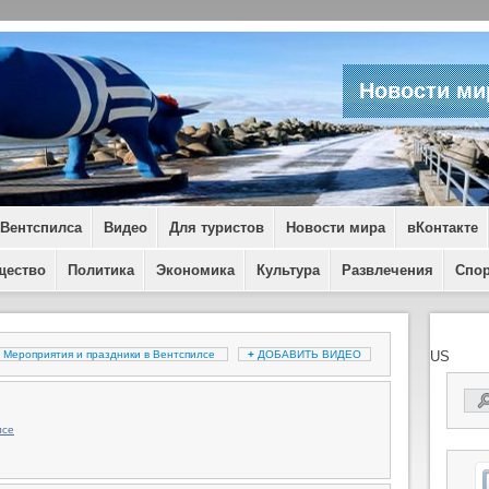
Новости ми
 Вентспилса
Видео
Для туристов
Новости мира
вКонтакте
щество
Политика
Экономика
Культура
Развлечения
Спо
Мероприятия и праздники в Вентспилсе
+
ДОБАВИТЬ ВИДЕО
US
лсе