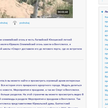
Ле
00:03:42
Ка
пр
odrubaj
podrubaj
Ка
до
кр
ли олимпийский огонь в честь Латвийской Юношеской летней
По
3 июля в Юрмале.Олимпийский огонь зажгли в Вентспилсе, и
зе
й школы «Спарс» доставили его до яхтового порта, где их встретили
Са
пр
Пр
са
По
ав
Вр
nta.lv вы можете найти и просмотреть огромный архив интересных
пр
 Вся история этого прекрасного курортного города. Модуль делиться
пр
о новости, Мероприятия и праздники, а так же Спорт в Вентспилсе.
My
 больше разделов. На этой страничке вы можете просмотреть видео В
St
 олимпиады в разделе Мероприятия и праздники в Вентспилсе. Так
on
нтспилса представителями Юрмальской думы, Баптистский
Ju