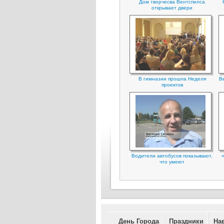
Дом творчесва Вентспилса
открывает двери
В гимназии прошла Неделя
Ве
проектов
Водители автобусов показывают,
что умеют
День Города
Праздники
На