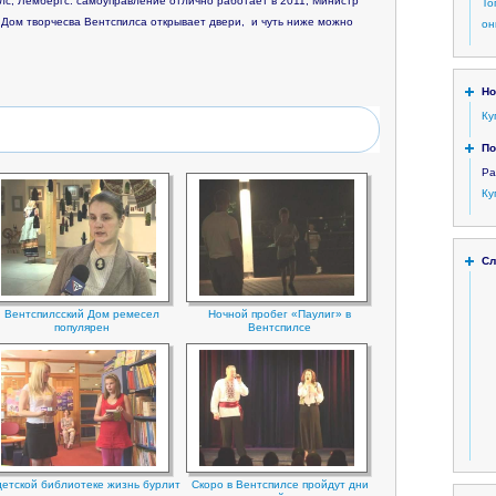
лс, Лембергс: самоуправление отлично работает в 2011, Министр
То
 Дом творчесва Вентспилса открывает двери, и чуть ниже можно
он
Но
Ку
По
Ра
Ку
Сл
Вентспилсский Дом ремесел
Ночной пробег «Паулиг» в
популярен
Вентспилсе
детской библиотеке жизнь бурлит
Скоро в Вентспилсе пройдут дни