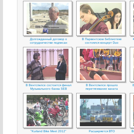
Долгожданный договор о
В Парвентском библиотеке
сотрудничестве подписан
состоялся концерт Duo
В Вентспилсе состоится финал
В Вентспилсе прошло
Музыкального банка SEB
перетягивание каната
"Kurland Bike Meet 2012"
Расширяется ВТО
В