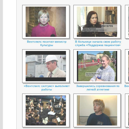
Вентспилс посетил министр
В больнице начала свою работу
Культуры
служба «Поддержка пациентов»
«Вентспилс силтумс» выполняет
Завершились соревнования по
Ве
работы
легкой атлетике