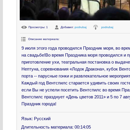
Просмотры
: 1
Добавил
:
podrubaj
podrubaj
Описание материала
:
9 июля этого года проводился Праздник моря, во врем
на свадьбе!Во время Праздника моря проводился и 
приготовление ухи, театральная постановка о выдач
Нептуна, соревнования «Лодок Дракона», кубок Вент
порта -- парусные гонки и развлекательное мероприя
Каждый год Вентспилс старается удивить своих госте
если Вы не успели посетить Вентспилс во время Пра
Вентспилс празднует «День цветов 2011» и 5 по 7 ав
Праздник города!
Язык
: Русский
Длительность материала
: 00:14:05