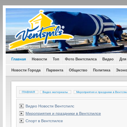
Главная
Новости
Топ
Фото Вентспилса
Видео
Для
Новости Города
Парвента
Общество
Политика
Экон
ГЛАВНАЯ
Видео материалы
Мероприятия и праздники в Вентсп
Видео Новости Вентспилс
Мероприятия и праздники в Вентспилсе
Спорт в Вентспилсе