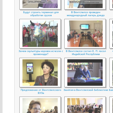
Будут строить терминал для
В Вентспилсе проведен
обработки грузов
международный лагерь дзюдо
Зачем скульптуры коровок исчезли с
В Вентспилсе гостил Е. П. посол
променада?
Индийской Республики
Предложение от Вентспилсского
Занятия в Вентспилской библиотеке
Бай
ВУЗа