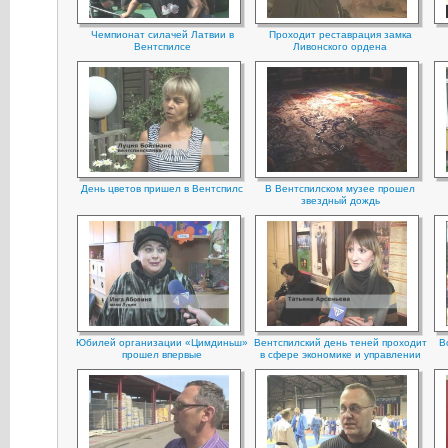
Чемпионат силачей Латвии в
Проходит реставрация замка
Вентспилсе
Ливонского ордена
День цветов пришел в Вентспилс
В Вентспилском музее прошел
звездный дождь
Юбилей организации «Цимдиньш»
Вентспилский день теней проходит
В
прошел впервые
в сфере экономике и управлении