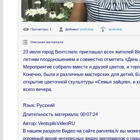
Просмотры
: 1
Добавил
:
podrubaj
podrubaj
Описание материала
:
23 июля город Вентспилс приглашал всех жителей В
летним плодоношением и совместно отметить «День 
Мероприятие собрало вместе и друзей цветов, и торг
Конечно, были и различные мастерских для детей, 
открытие цветочной скульптуры «Семья зайцев», и к
всего вечера.
Язык
: Русский
Длительность материала
: 00:07:24
Автор
: VentspilsVideoRU
В нашем разделе Видео на сайте parventa.lv вы може
огромный архив интересных видео материалов о горо