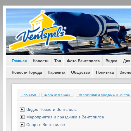
Главная
Новости
Топ
Фото Вентспилса
Видео
Для
Новости Города
Парвента
Общество
Политика
Экон
ГЛАВНАЯ
Видео материалы
Мероприятия и праздники в Вентсп
Видео Новости Вентспилс
Мероприятия и праздники в Вентспилсе
Спорт в Вентспилсе