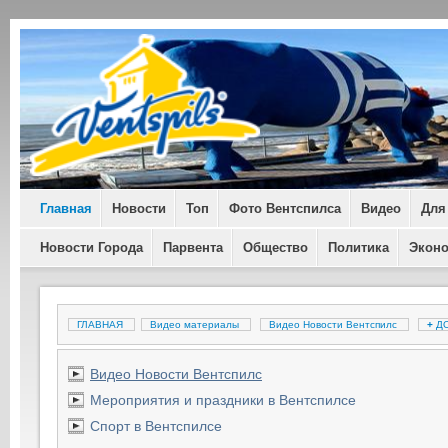
Главная
Новости
Топ
Фото Вентспилса
Видео
Для
Новости Города
Парвента
Общество
Политика
Экон
ГЛАВНАЯ
Видео материалы
Видео Новости Вентспилс
+
ДО
Видео Новости Вентспилс
Мероприятия и праздники в Вентспилсе
Спорт в Вентспилсе