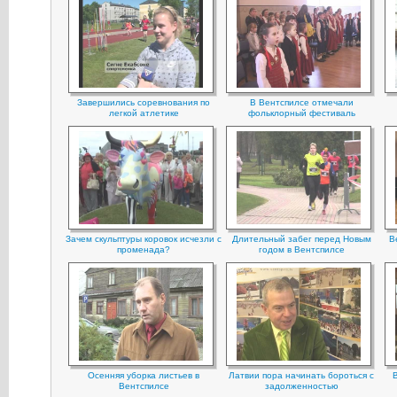
Завершились соревнования по
В Вентспилсе отмечали
легкой атлетике
фольклорный фестиваль
Зачем скульптуры коровок исчезли с
Длительный забег перед Новым
В
променада?
годом в Вентспилсе
Осенняя уборка листьев в
Латвии пора начинать бороться с
В
Вентспилсе
задолженностью