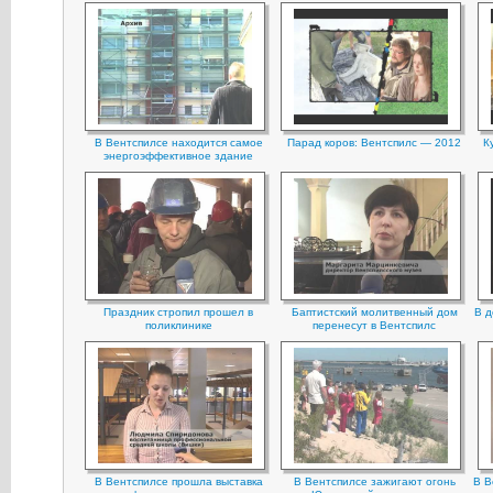
В Вентспилсе находится cамое
Парад коров: Вентспилс — 2012
К
энергоэффективное здание
Праздник стропил прошел в
Баптистский молитвенный дом
В д
поликлинике
перенесут в Вентспилс
В Вентспилсе прошла выставка
В Вентспилсе зажигают огонь
В В