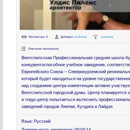
Просмотры
: 0
Добавил
:
podrubaj
podrubaj
Описание материала
:
Вентспилсская Профессиональная средняя школа бу
конкурентоспособное учебное заведение, соответст
Европейского Союза -- Северокурземский региональн
который будет находиться на уровне государственной
над созданием центра компетенции активно участвуе
Вентспилсской городской думы. Центр планируется за
и тогда центр попытаеться вытеснить профессионал
заведений городов Лиепая, Кулдига и Лайдзе.
Язык
: Русский
Длительность материала
: 00:04:14