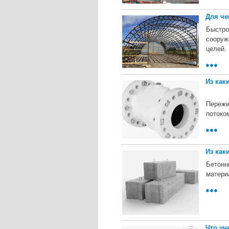
Для че
Быстро
сооруж
целей.
●●●
Из как
Пережи
потоко
●●●
Из как
Бетонн
матери
●●●
Что уч