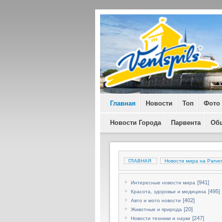
Главная
Новости
Топ
Фото
Новости Города
Парвента
Об
ГЛАВНАЯ
Новости мира на Parven
[941]
Интересные новости мира
[495]
Красота, здоровье и медицина
[402]
Авто и мото новости
[20]
Животные и природа
[247]
Новости техники и науки