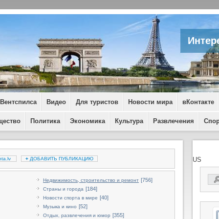
Интер
 Вентспилса
Видео
Для туристов
Новости мира
вКонтакте
щество
Политика
Экономика
Культура
Развлечения
Спо
ta.lv
+
ДОБАВИТЬ ПУБЛИКАЦИЮ
US
[756]
Недвижимость, строительство и ремонт
[184]
Страны и города
[40]
Новости спорта в мире
[52]
Музыка и кино
[355]
Отдых, развлечения и юмор