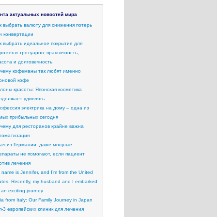
нта актуальных новостей мира
к выбрать валюту для снижения потерь
и конвертации
к выбрать идеальное покрытие для
рожек и тротуаров: практичность,
асота и долговечность
чему кофеманы так любят именно
рновой кофе
лоны красоты: Японская косметика
одолжает удивлять
офессия электрика на дому – одна из
мых прибыльных сегодня
чему для ресторанов крайне важна
томатизация
ач из Германии: даже мощные
епараты не помогают, если пациент
отив лечения
 name is Jennifer, and I’m from the United
ates. Recently, my husband and I embarked
 an exciting journey
lia from Italy: Our Family Journey in Japan
п-3 европейских клиник для лечения