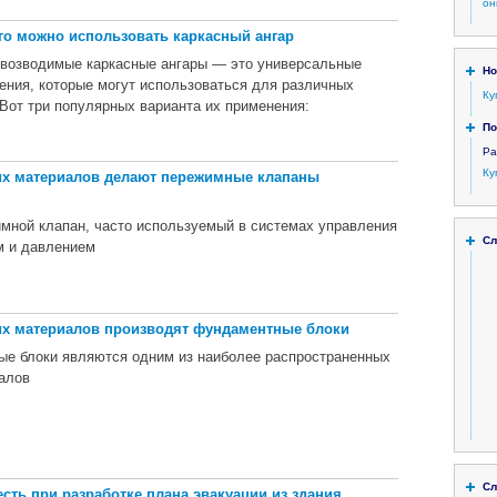
он
го можно использовать каркасный ангар
возводимые каркасные ангары — это универсальные
Но
ения, которые могут использоваться для различных
Ку
 Вот три популярных варианта их применения:
По
Ра
Ку
их материалов делают пережимные клапаны
мной клапан, часто используемый в системах управления
Сл
м и давлением
их материалов производят фундаментные блоки
ые блоки являются одним из наиболее распространенных
алов
Сл
есть при разработке плана эвакуации из здания