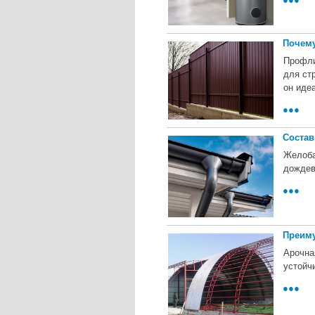
Почему
Профли
для ст
он иде
●●●
Состав
Желоба
дождев
●●●
Преиму
Арочна
устойч
●●●