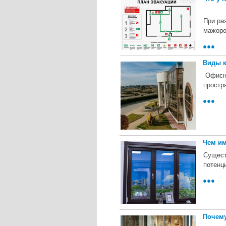
При ра
мажоро
●●●
Виды к
Офисны
простр
●●●
Чем им
Сущест
потенц
●●●
Почему