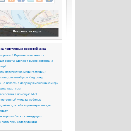
Вентспилс на карте
-ка популярных новостей мира
торожно! Игровая зависимость.
ши советы сделают выбор автокрана
още!
чем перспектива мини-гостиниц?
тали для автобусов King Long
к не попасть в ловушку к мошенникам при
купке квартиры
агностика с помощью МРТ.
чественный уход за мебелью
здайте для себя идеальную ванную
мнату!
м хорошо быть телеведущим
к появились холодильники