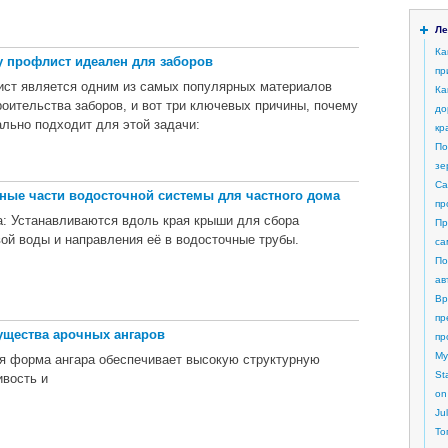
Ле
Ка
 профлист идеален для заборов
пр
ст является одним из самых популярных материалов
Ка
роительства заборов, и вот три ключевых причины, почему
до
ально подходит для этой задачи:
кр
По
зе
Са
ные части водосточной системы для частного дома
пр
: Устанавливаются вдоль края крыши для сбора
Пр
ой воды и направления её в водосточные трубы.
са
По
ав
Вр
пр
щества арочных ангаров
пр
My
я форма ангара обеспечивает высокую структурную
St
ивость и
on
Ju
То