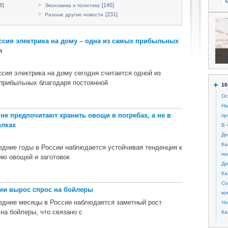
8]
[145]
Экономика и политика
[231]
Разные другие новости
сия электрика на дому – одна из самых прибыльных
я
сия электрика на дому сегодня считается одной из
прибыльных благодаря постоянной
10
Ос
На
не предпочитают хранить овощи в погребах, а не в
пр
илках
В 
Де
Ка
едние годы в России наблюдается устойчивая тенденция к
по
ию овощей и заготовок
Ди
Ка
Со
ии вырос спрос на бойлеры
ко
едние месяцы в России наблюдается заметный рост
Че
 на бойлеры, что связано с
Ка