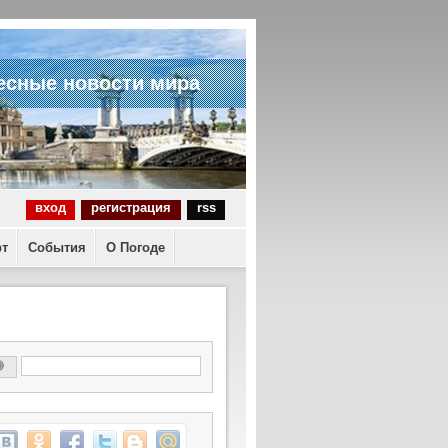
есные новости мира
вход
регистрация
rss
рт
События
О Погоде