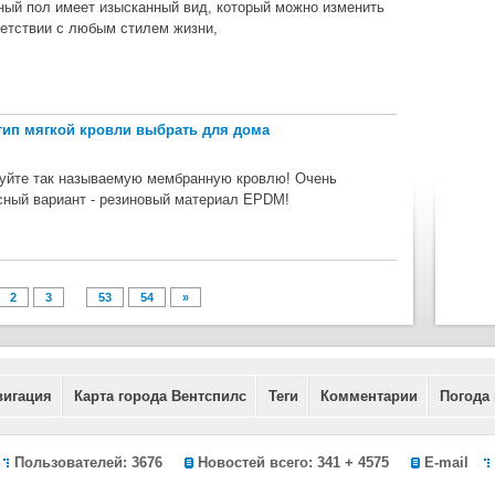
ный пол имеет изысканный вид, который можно изменить
ветствии с любым стилем жизни,
тип мягкой кровли выбрать для дома
уйте так называемую мембранную кровлю! Очень
сный вариант - резиновый материал EPDM!
...
2
3
53
54
»
вигация
Карта города Вентспилс
Теги
Комментарии
Погода
Пользователей: 3676
Новостей всего: 341 + 4575
E-mail