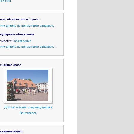
кологии
вые обьявления на доске
плю дизель по ценам ниже заправоч...
пулярные объявления
зместить
объявление
плю дизель по ценам ниже заправоч...
учайное фото
Дом писателей и переводчиков в
Вентспилсе
учайное видео