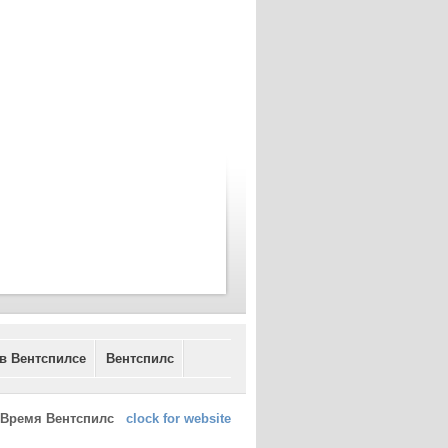
 в Вентспилсе
Вентспилс
Время Вентспилс
clock for website