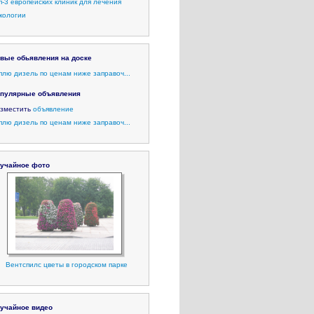
п-3 европейских клиник для лечения
кологии
вые обьявления на доске
плю дизель по ценам ниже заправоч...
пулярные объявления
зместить
объявление
плю дизель по ценам ниже заправоч...
учайное фото
Вентспилс цветы в городском парке
учайное видео