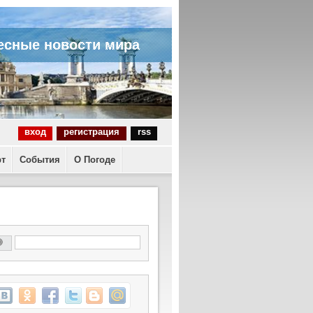
есные новости мира
вход
регистрация
rss
рт
События
О Погоде