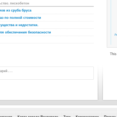
ьство
пескобетон
,
ов из сруба бруса
газ по полной стоимости
ущества и недостатки.
для обеспечения безопасности
Л
This
вигация
Карта города Вентспилс
Теги
Комментарии
Погода