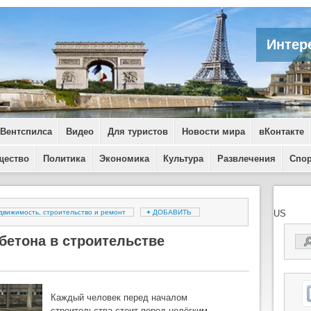
Интер
 Вентспилса
Видео
Для туристов
Новости мира
вКонтакте
щество
Политика
Экономика
Культура
Развлечения
Спо
движимость, строительство и ремонт
+
ДОБАВИТЬ
US
бетона в строительстве
Каждый человек перед началом
строительства стоит перед нелёгким