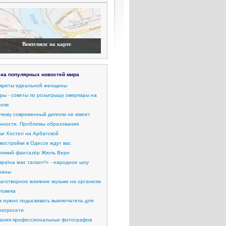
Вентспилс на карте
-ка популярных новостей мира
креты идеальной женщины
ры - советы по розыгрышу оверпары на
опе
чему современный диплом не имеет
нности. Проблемы образования
ar Хостел на Арбатской
востройки в Одессе ждут вас
ликий фантазёр Жюль Верн
країна має талант!» - народное шоу
раны
аготворное влияние музыки на организм
ловека
к нужно подыскивать выключатель для
ектросети
ания профессиональных фотографов