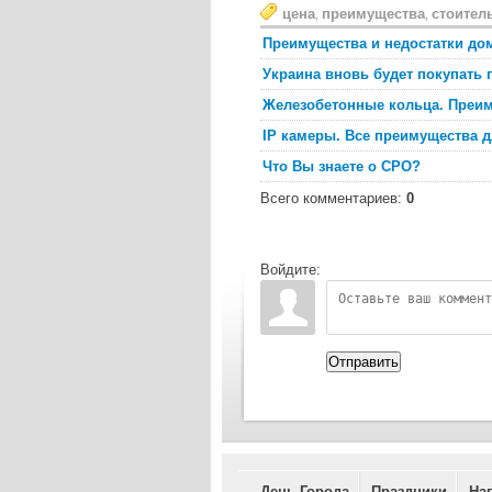
цена
преимущества
стоител
,
,
Преимущества и недостатки дом
Украина вновь будет покупать 
Железобетонные кольца. Преим
IP камеры. Все преимущества 
Что Вы знаете о СРО?
Всего комментариев
:
0
Войдите:
Отправить
День Города
Праздники
На