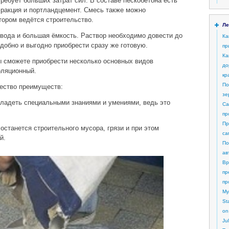
ребует больших затрат сил. В составе пескобетона есть
фракция и портландцемент. Смесь также можно
отором ведётся строительство.
Ле
вода и большая ёмкость. Раствор необходимо довести до
Ка
удобно и выгодно приобрести сразу же готовую.
пр
Ка
ы сможете приобрести несколько основных видов
до
золяционный.
кр
По
чество преимуществ:
зе
 владеть специальными знаниями и умениями, ведь это
Са
пр
Пр
 останется строительного мусора, грязи и при этом
са
й.
По
ав
Вр
пр
пр
My
St
on
Ju