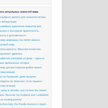
нта актуальных новостей мира
к выбрать валюту для снижения потерь
и конвертации
к выбрать идеальное покрытие для
рожек и тротуаров: практичность,
асота и долговечность
чему кофеманы так любят именно
рновой кофе
лоны красоты: Японская косметика
одолжает удивлять
офессия электрика на дому – одна из
мых прибыльных сегодня
чему для ресторанов крайне важна
томатизация
ач из Германии: даже мощные
епараты не помогают, если пациент
отив лечения
 name is Jennifer, and I’m from the United
ates. Recently, my husband and I embarked
 an exciting journey
lia from Italy: Our Family Journey in Japan