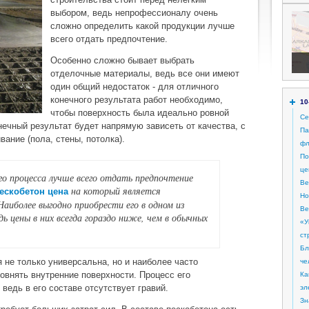
выбором, ведь непрофессионалу очень
сложно определить какой продукции лучше
всего отдать предпочтение.
Особенно сложно бывает выбрать
отделочные материалы, ведь все они имеют
один общий недостаток - для отличного
конечного результата работ необходимо,
10
чтобы поверхность была идеально ровной
Се
нечный результат будет напрямую зависеть от качества, с
Па
ание (пола, стены, потолка).
фл
По
це
го процесса лучше всего отдать предпочтение
Be
на который является
ескобетон цена
Но
аиболее выгодно приобрести его в одном из
Ве
дь цены в них всегда гораздо ниже, чем в обычных
«У
ст
Бл
я не только универсальна, но и наиболее часто
че
ровнять внутренние поверхности. Процесс его
Ка
 ведь в его составе отсутствует гравий.
эл
Зн