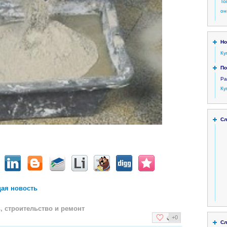
То
он
Но
Ку
По
Ра
Ку
Сл
ая новость
 строительство и ремонт
+0
Сл