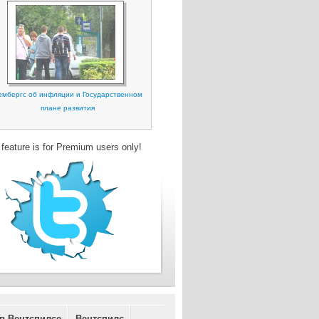
ембергс об инфляции и Государственном
плане развития
 feature is for Premium users only!
 в Вентспилсе
Вентспилс