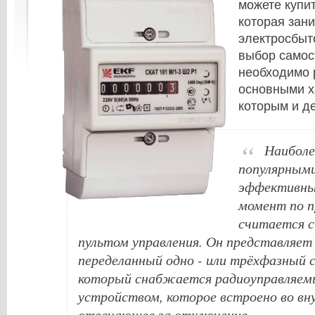
можете купит
которая зан
электросбыт
выбор самос
необходимо 
основными х
которым и д
Наиболе
популярными
эффективны
момент по п
считается с
пультом управления. Он представляет
переделанный одно - или трёхфазный 
который снабжается радиоуправляе
устройством, которое встроено во вн
отвечающее за отключение.