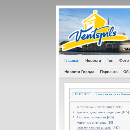
Главная
Новости
Топ
Фото
Новости Города
Парвента
Об
ГЛАВНАЯ
Новости мира на Parven
[941]
Интересные новости мира
[495]
Красота, здоровье и медицина
[402]
Авто и мото новости
[20]
Животные и природа
[247]
Новости техники и науки