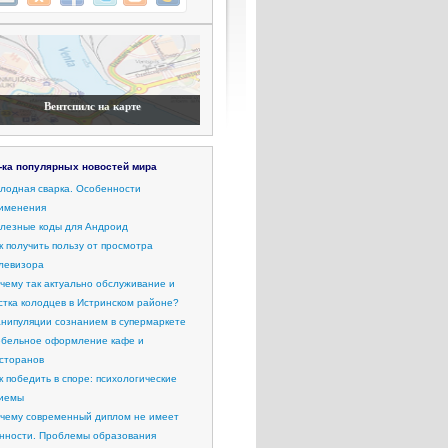
Вентспилс на карте
-ка популярных новостей мира
лодная сварка. Особенности
именения
лезные коды для Андроид
к получить пользу от просмотра
левизора
чему так актуально обслуживание и
стка колодцев в Истринском районе?
нипуляции сознанием в супермаркете
бельное оформление кафе и
сторанов
к победить в споре: психологические
иемы
чему современный диплом не имеет
нности. Проблемы образования