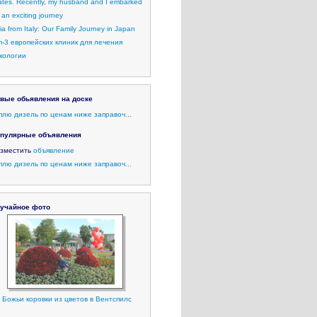
ates. Recently, my husband and I embarked
 an exciting journey
lia from Italy: Our Family Journey in Japan
п-3 европейских клиник для лечения
кологии
вые обьявления на доске
плю дизель по ценам ниже заправоч...
пулярные объявления
зместить
объявление
плю дизель по ценам ниже заправоч...
учайное фото
Божьи коровки из цветов в Вентспилс