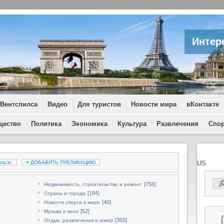
Интер
 Вентспилса
Видео
Для туристов
Новости мира
вКонтакте
щество
Политика
Экономика
Культура
Развлечения
Спо
ta.lv
+
ДОБАВИТЬ ПУБЛИКАЦИЮ
US
[756]
Недвижимость, строительство и ремонт
[184]
Страны и города
[40]
Новости спорта в мире
[52]
Музыка и кино
[355]
Отдых, развлечения и юмор