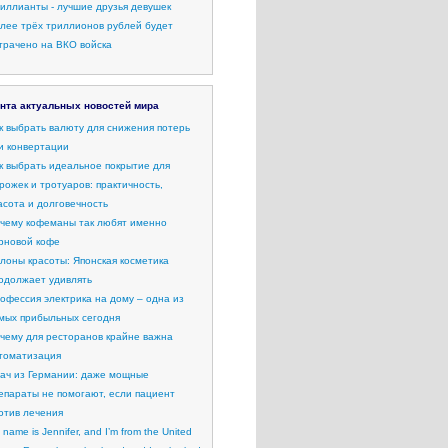
иллианты - лучшие друзья девушек
лее трёх триллионов рублей будет
трачено на ВКО войска
нта актуальных новостей мира
к выбрать валюту для снижения потерь
и конвертации
к выбрать идеальное покрытие для
рожек и тротуаров: практичность,
асота и долговечность
чему кофеманы так любят именно
рновой кофе
лоны красоты: Японская косметика
одолжает удивлять
офессия электрика на дому – одна из
мых прибыльных сегодня
чему для ресторанов крайне важна
томатизация
ач из Германии: даже мощные
епараты не помогают, если пациент
отив лечения
 name is Jennifer, and I’m from the United