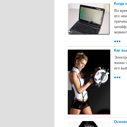
Когда 
Во вре
его неи
причин
шлейфа
момент
●●●
Как вы
Электр
жизни 
его вы
●●●
Основ