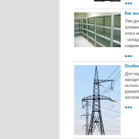
●●●
Как вы
Уже до
элемен
этого 
- скла
соврем
●●●
Особен
Для по
находя
исполь
разноо
изгото
●●●