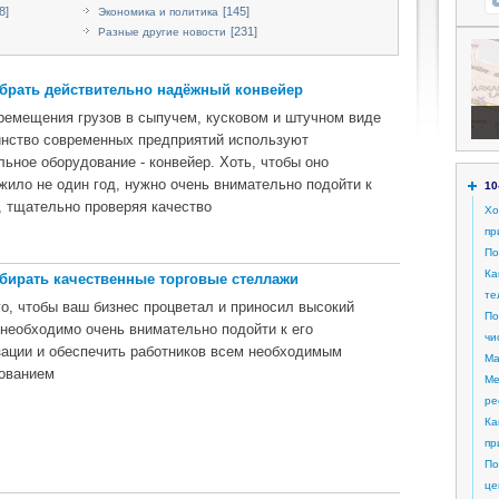
8]
[145]
Экономика и политика
[231]
Разные другие новости
брать действительно надёжный конвейер
ремещения грузов в сыпучем, кусковом и штучном виде
нство современных предприятий используют
льное оборудование - конвейер. Хоть, чтобы оно
жило не один год, нужно очень внимательно подойти к
10
, тщательно проверяя качество
Хо
пр
По
Ка
бирать качественные торговые стеллажи
те
го, чтобы ваш бизнес процветал и приносил высокий
По
 необходимо очень внимательно подойти к его
чи
зации и обеспечить работников всем необходимым
Ма
ованием
Ме
ре
Ка
пр
По
це