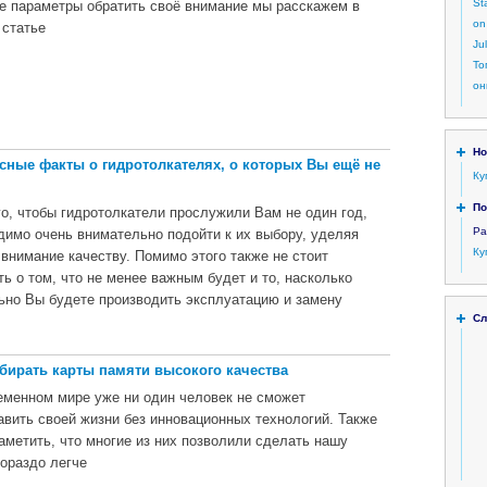
St
ие параметры обратить своё внимание мы расскажем в
on
 статье
Ju
То
он
Но
сные факты о гидротолкателях, о которых Вы ещё не
Ку
По
го, чтобы гидротолкатели прослужили Вам не один год,
Ра
димо очень внимательно подойти к их выбору, уделяя
Ку
 внимание качеству. Помимо этого также не стоит
ть о том, что не менее важным будет и то, насколько
ьно Вы будете производить эксплуатацию и замену
Сл
бирать карты памяти высокого качества
еменном мире уже ни один человек не сможет
авить своей жизни без инновационных технологий. Также
заметить, что многие из них позволили сделать нашу
гораздо легче