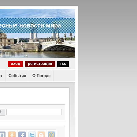
есные новости мира
вход
регистрация
rss
рт
События
О Погоде