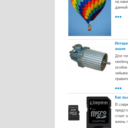
на как
данной
●●●
Интере
знали
Для то
необхо
особое
забыва
правил
●●●
Как вы
В совр
предст
стоит 
жизнь 