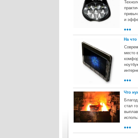
Технол
практи
привыч
и эффе
●●●
На что
Соврем
место 
комфор
ноутбу
интерн
●●●
Что ну
Благод
стал г
выплав
исполь
●●●