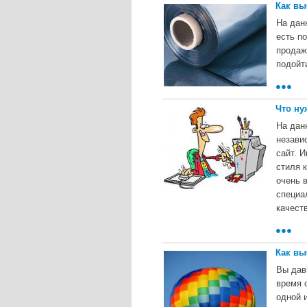
Как вы
На дан
есть п
продаж
подойт
●●●
Что ну
На дан
незави
сайт. 
стиля 
очень 
специа
качест
●●●
Как вы
Вы дав
время 
одной 