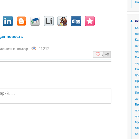
По
Ле
Ка
пр
ая новость
Ка
до
ечения и юмор
11212
кр
+0
По
зе
Са
пр
Пр
са
По
ав
Вр
пр
пр
My
St
on