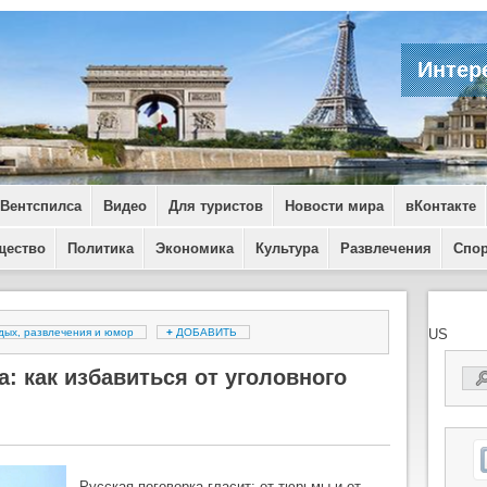
Интер
 Вентспилса
Видео
Для туристов
Новости мира
вКонтакте
щество
Политика
Экономика
Культура
Развлечения
Спо
дых, развлечения и юмор
+
ДОБАВИТЬ
US
: как избавиться от уголовного
Русская поговорка гласит: от тюрьмы и от