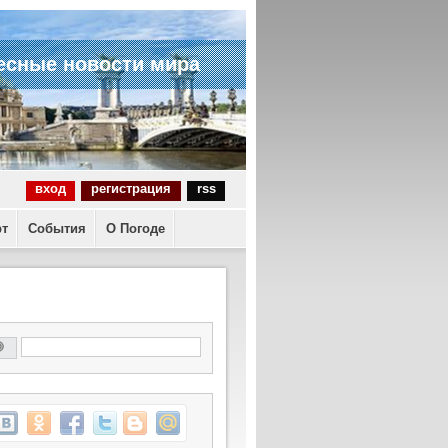
есные новости мира
вход
регистрация
rss
рт
События
О Погоде