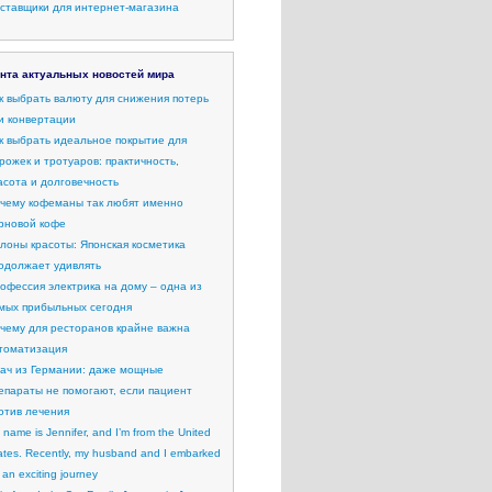
ставщики для интернет-магазина
нта актуальных новостей мира
к выбрать валюту для снижения потерь
и конвертации
к выбрать идеальное покрытие для
рожек и тротуаров: практичность,
асота и долговечность
чему кофеманы так любят именно
рновой кофе
лоны красоты: Японская косметика
одолжает удивлять
офессия электрика на дому – одна из
мых прибыльных сегодня
чему для ресторанов крайне важна
томатизация
ач из Германии: даже мощные
епараты не помогают, если пациент
отив лечения
 name is Jennifer, and I’m from the United
ates. Recently, my husband and I embarked
 an exciting journey