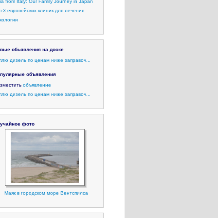
lia from Italy: Our Family Journey in Japan
п-3 европейских клиник для лечения
кологии
вые обьявления на доске
плю дизель по ценам ниже заправоч...
пулярные объявления
зместить
объявление
плю дизель по ценам ниже заправоч...
учайное фото
Маяк в городском море Вентспилса