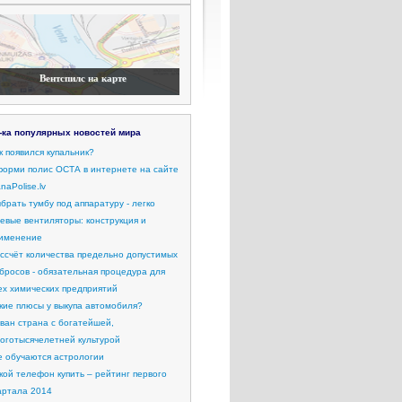
Вентспилс на карте
-ка популярных новостей мира
к появился купальник?
орми полис ОСТА в интернете на сайте
naPolise.lv
брать тумбу под аппаратуру - легко
евые вентиляторы: конструкция и
именение
ссчёт количества предельно допустимых
бросов - обязательная процедура для
ех химических предприятий
кие плюсы у выкупа автомобиля?
ван страна с богатейшей,
оготысячелетней культурой
е обучаются астрологии
кой телефон купить – рейтинг первого
артала 2014