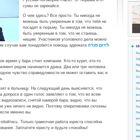
сумы не зарекайся.
О чем здесь? Все просто. Ты никогда не
можешь быть уверенным в том, что тебя не
посадят в тюрьму. Ты никогда не можешь
быть уверенным в том, что не станешь
нищим. Участником уголовного дела можно
том случае вам понадобится помощь адвоката
לירום סנדה
10
Ка
Oф
е время у бара стоит компания. Кто-то курит, кто-то
Ma
 момент рядом начинается драка. Два или три человека
Вы
одное чувство справедливости не может оставить вас в
Ос
ь.
пр
озят в больницу. На следующий день выясняется, что
Ра
а допросе в один голос заявляют о том, что во всем
вы
 видеозаписи, снятой камерой бара, видно, что вы
вс
е уже ничего не видно. Поэтому оперативники склонны
Ка
если именно вы.
Ли
мн
 обойтись. Только грамотная работа юриста способна
Гд
дования. Заплатите юристу и будьте спокойны!
Ка
кв