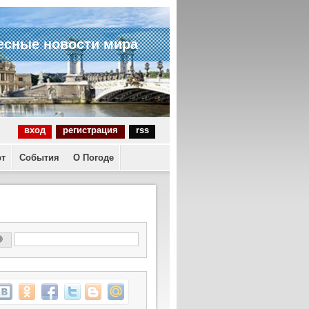
есные новости мира
вход
регистрация
rss
рт
События
О Погоде