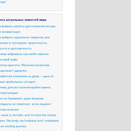
още!
нта актуальных новостей мира
к выбрать валюту для снижения потерь
и конвертации
к выбрать идеальное покрытие для
рожек и тротуаров: практичность,
асота и долговечность
чему кофеманы так любят именно
рновой кофе
лоны красоты: Японская косметика
одолжает удивлять
офессия электрика на дому – одна из
мых прибыльных сегодня
чему для ресторанов крайне важна
томатизация
ач из Германии: даже мощные
епараты не помогают, если пациент
отив лечения
 name is Jennifer, and I’m from the United
ates. Recently, my husband and I embarked
 an exciting journey