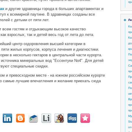
пр
ах
и другие здравницы города в больших апартаментах и
уп к всемирной паутине. В здравницах созданы все
елей с детьми от пяти лет.
Ле
Ка
т всем гостям и отдыхающим высокое качество
пр
как взрослых, так и детей весь год от лета до лета.
Ка
пнейший центр оздоровления высшей категории в
до
 пяти жилых корпусов, корпуса лечения и диагностики.
кр
рии в несколько гектаров в центральной части курорта.
По
 источника минеральных вод "Ессентуки No4". Для детей
зе
твуют специальные скидки.
Са
пр
ом и превосходном месте - на южном российском курорте
Пр
ко самые лучшие впечатления и желание приехать сюда
са
По
ав
Вр
пр
пр
My
St
on