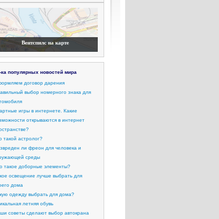
Вентспилс на карте
-ка популярных новостей мира
ормляем договор дарения
авильный выбор номерного знака для
томобиля
артные игры в интернете. Какие
зможности открываются в интернет
остранстве?
о такой астролог?
звреден ли фреон для человека и
ружающей среды
о такое доборные элементы?
кое освещение лучше выбрать для
оего дома
кую одежду выбрать для дома?
икальная летняя обувь
ши советы сделают выбор автокрана