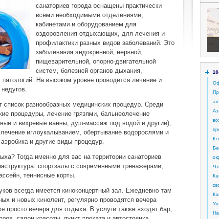
санаториев города оснащены практически
всеми необходимыми отделениями,
кабинетами и оборудованием для
оздоровления отдыхающих, для лечения и
профилактики разных видов заболеваний. Это
заболевания эндокринной, нервной,
пищеварительной, опорно-двигательной
систем, болезней органов дыхания,
10
х патологий. На высоком уровне проводится лечение и
Оф
недугов.
Пр
ав
т список разнообразных медицинских процедур. Среди
Аз
кие процедуры, лечение грязями, бальнеолечение
во
ые и вихревые ванны, душ-массаж под водой и другие),
пр
 лечение иглоукалыванием, обертывание водорослями и
Кт
 аэробика и другие виды процедур.
Бе
дыха? Тогда именно для вас на территории санаториев
ок
раструктура: спортзалы с современными тренажерами,
Чт
ассейн, теннисные корты.
Ка
св
уков всегда имеется киноконцертный зал. Ежедневно там
Ка
ых и новых кинолент, регулярно проводятся вечера
Ун
же просто вечера для отдыха. В услуги также входят бар,
На
оров, салон красоты, пункт проката и автостоянка.