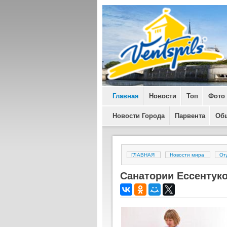
Главная
Новости
Топ
Фото
Новости Города
Парвента
Об
ГЛАВНАЯ
Новости мира
От
Санатории Ессентук