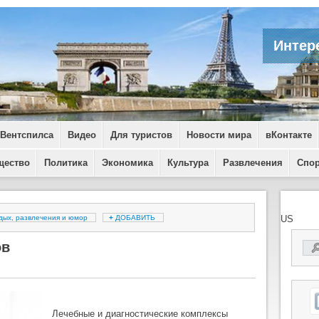
Интер
 Вентспилса
Видео
Для туристов
Новости мира
вКонтакте
щество
Политика
Экономика
Культура
Развлечения
Спо
дых, развлечения и юмор
+
ДОБАВИТЬ
US
ов
Лечебные и диагностические комплексы