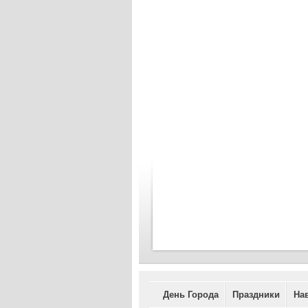
День Города
Праздники
На