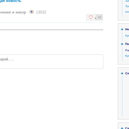
ая новость
Ju
То
ечения и юмор
13032
он
+0
Но
Ку
По
Ра
Ку
Сл
Сл