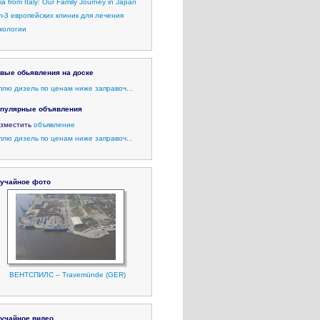
lia from Italy: Our Family Journey in Japan
п-3 европейских клиник для лечения
кологии
вые обьявления на доске
плю дизель по ценам ниже заправоч...
пулярные объявления
зместить
объявление
плю дизель по ценам ниже заправоч...
учайное фото
ВЕНТСПИЛС – Travemünde (GER)
учайное видео