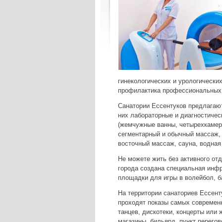
гинекологических и урологически
профилактика профессиональных 
Санатории Ессентуков предлагаю
них лабораторные и диагностичес
(жемчужные ванны, четырехкамерн
сегментарный и обычный массаж,
восточный массаж, сауна, водная
Не можете жить без активного от
города создана специальная инф
площадки для игры в волейбол, б
На территории санаториев Ессент
проходят показы самых современн
танцев, дискотеки, концерты или 
магазины, бильярд, пункт перегов