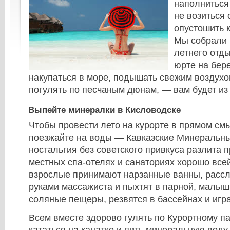
наполниться
не возиться 
опустошить к
Мы собрали 
летнего отды
юрте на бере
накупаться в море, подышать свежим воздухо
погулять по песчаным дюнам, — вам будет из 
Выпейте минералки в Кисловодске
Чтобы провести лето на курорте в прямом смы
поезжайте на воды — Кавказские Минеральны
ностальгия без советского привкуса разлита п
местных спа-отелях и санаториях хорошо все
взрослые принимают нарзанные ванны, расс
руками массажиста и пыхтят в парной, малы
соляные пещеры, резвятся в бассейнах и игра
Всем вместе здорово гулять по Курортному па
кататься на канатке и пить минеральную воду