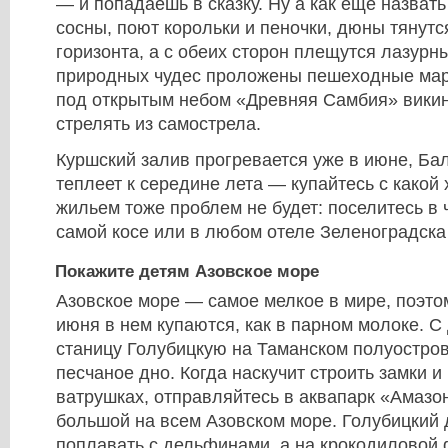
— и попадаешь в сказку. Ну а как еще назвать
сосны, поют корольки и пеночки, дюны тянутс
горизонта, а с обеих сторон плещутся лазур
природных чудес проложены пешеходные мар
под открытым небом «Древняя Самбия» викин
стрелять из самострела.
Куршский залив прогревается уже в июне, Ба
теплеет к середине лета — купайтесь с какой 
жильем тоже проблем не будет: поселитесь в 
самой косе или в любом отеле Зеленоградска
Покажите детям Азовское море
Азовское море — самое мелкое в мире, поэто
июня в нем купаются, как в парном молоке. С
станицу Голубицкую на Таманском полуостров
песчаное дно. Когда наскучит строить замки и
ватрушках, отправляйтесь в аквапарк «Амаз
большой на всем Азовском море. Голубицкий
поплавать с дельфинами, а на крокодиловой