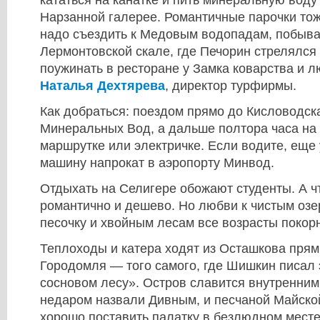
Нарзанной галерее. Романтичные парочки тож
надо съездить к Медовым водопадам, побыва
Лермонтовской скале, где Печорин стрелялся
поужинать в ресторане у Замка коварства и 
Наталья Дехтярева
, директор турфирмы.
Как добраться: поездом прямо до Кисловодск
Минеральных Вод, а дальше полтора часа на 
маршрутке или электричке. Если водите, еще 
машину напрокат в аэропорту Минвод.
Отдыхать на Селигере обожают студенты. А ч
романтично и дешево. Но любви к чистым озе
песочку и хвойным лесам все возрасты покор
Теплоходы и катера ходят из Осташкова прям
Городомля — того самого, где Шишкин писал
сосновом лесу». Остров славится внутренним
недаром назвали Дивным, и песчаной Майской
хорошо поставить палатку в безлюдном местеч