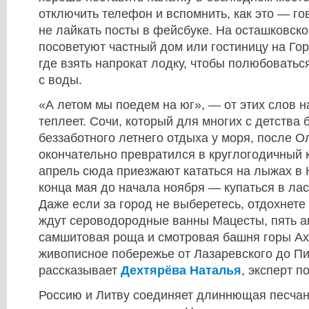
отключить телефон и вспомнить, как это — го
не лайкать посты в фейсбуке. На осташковск
посоветуют частный дом или гостиницу на Го
где взять напрокат лодку, чтобы полюбовать
с воды.
«А летом мы поедем на юг», — от этих слов н
теплеет. Сочи, который для многих с детства
беззаботного летнего отдыха у моря, после 
окончательно превратился в круглогодичный к
апрель сюда приезжают кататься на лыжах в К
конца мая до начала ноября — купаться в ла
Даже если за город не выберетесь, отдохнете 
ждут сероводородные ванны Мацесты, пять ак
самшитовая роща и смотровая башня горы Аху
живописное побережье от Лазаревского до Пи
рассказывает
Дехтярёва Наталья
, эксперт п
Россию и Литву соединяет длиннющая песчан