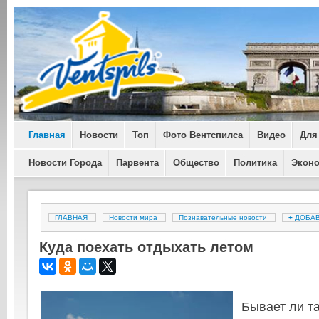
Главная
Новости
Топ
Фото Вентспилса
Видео
Для
Новости Города
Парвента
Общество
Политика
Экон
ГЛАВНАЯ
Новости мира
Познавательные новости
+
ДОБА
Куда поехать отдыхать летом
Бывает ли та