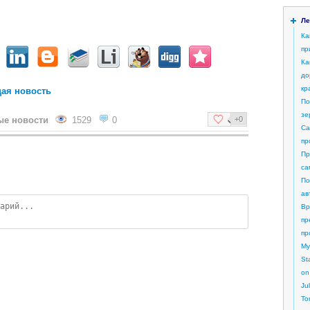
Ле
Ка
пр
Ка
до
кр
ая новость
По
зе
ые новости
1529
0
+0
Са
пр
Пр
са
По
ав
Вр
пр
пр
My
St
on
Ju
То