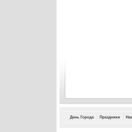
День Города
Праздники
На