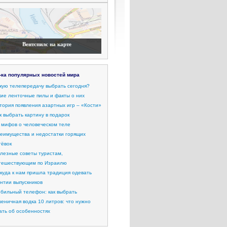
Вентспилс на карте
-ка популярных новостей мира
кую телепередачу выбрать сегодня?
кие ленточные пилы и факты о них
тория появления азартных игр – «Кости»
к выбрать картину в подарок
 мифов о человеческом теле
еимущества и недостатки горящих
тёвок
лезные советы туристам,
тешествующим по Израилю
куда к нам пришла традиция одевать
нтии выпускников
бильный телефон: как выбрать
еничная водка 10 литров: что нужно
ать об особенностях