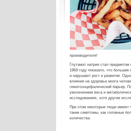
производителя!
Глутамат натрия стал предметом 
1969 году показало, что больши
и нарушают рост и развитие. Одна
влияния на здоровье мозга челов
гематоэнцефалический барьер. По
увеличением веса и метаболичес
исследованиях, хотя другие иссл
При этом некоторые люди имеют ч
такие симптомы, как головные бо
количества.