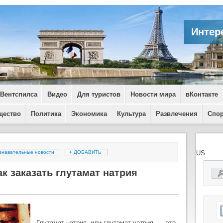
Интер
 Вентспилса
Видео
Для туристов
Новости мира
вКонтакте
щество
Политика
Экономика
Культура
Развлечения
Спо
знавательные новости
+
ДОБАВИТЬ
US
к заказать глутамат натрия
Глутамат натрия, или глутамат натрия, — это