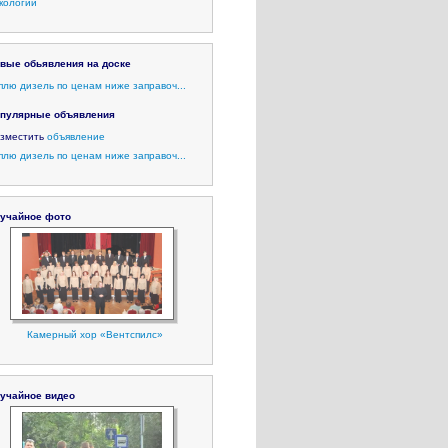
кологии
вые обьявления на доске
плю дизель по ценам ниже заправоч...
пулярные объявления
зместить
объявление
плю дизель по ценам ниже заправоч...
учайное фото
Камерный хор «Вентспилс»
учайное видео