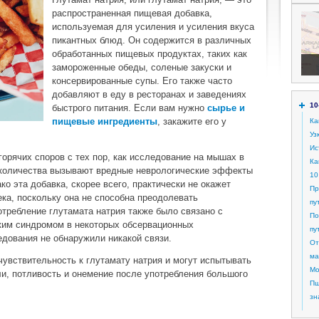
распространенная пищевая добавка,
используемая для усиления и усиления вкуса
пикантных блюд. Он содержится в различных
обработанных пищевых продуктах, таких как
замороженные обеды, соленые закуски и
консервированные супы. Его также часто
добавляют в еду в ресторанах и заведениях
10
быстрого питания. Если вам нужно
сырье и
пищевые ингредиенты
, закажите его у
Ка
Уз
Ис
горячих споров с тех пор, как исследование на мышах в
Ка
е количества вызывают вредные неврологические эффекты
10
ко эта добавка, скорее всего, практически не окажет
Пр
ека, поскольку она не способна преодолевать
пу
требление глутамата натрия также было связано с
По
ким синдромом в некоторых обсервационных
пу
едования не обнаружили никакой связи.
От
ма
увствительность к глутамату натрия и могут испытывать
Мо
ли, потливость и онемение после употребления большого
Пш
зн