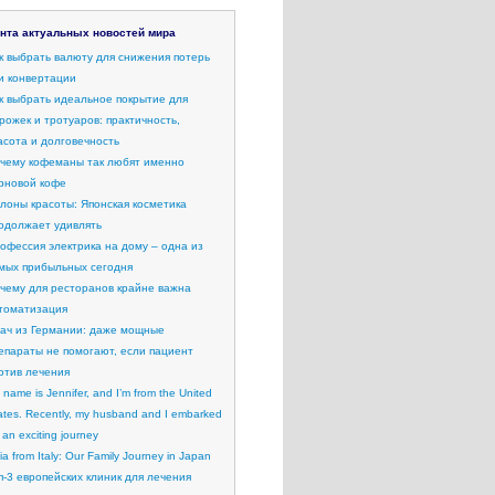
нта актуальных новостей мира
к выбрать валюту для снижения потерь
и конвертации
к выбрать идеальное покрытие для
рожек и тротуаров: практичность,
асота и долговечность
чему кофеманы так любят именно
рновой кофе
лоны красоты: Японская косметика
одолжает удивлять
офессия электрика на дому – одна из
мых прибыльных сегодня
чему для ресторанов крайне важна
томатизация
ач из Германии: даже мощные
епараты не помогают, если пациент
отив лечения
 name is Jennifer, and I’m from the United
ates. Recently, my husband and I embarked
 an exciting journey
lia from Italy: Our Family Journey in Japan
п-3 европейских клиник для лечения