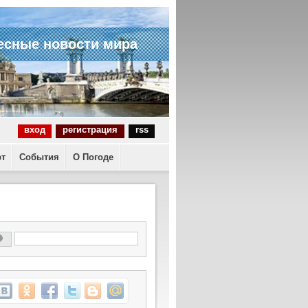
есные новости мира
вход
регистрация
rss
рт
События
О Погоде