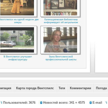
Вентспилсе на одной неделе две
Галиньциемская библиотека
оперы
информирует об актуальном
В Вентспилсе улучшают
Зала Вентспилсской
инфраструктуру
профессиональной школы
вигация
Карта города Вентспилс
Теги
Комментарии
Погода
Пользователей: 3676
Новостей всего: 341 + 4575
E-mail