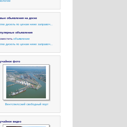
кологии
вые обьявления на доске
плю дизель по ценам ниже заправоч...
пулярные объявления
зместить
объявление
плю дизель по ценам ниже заправоч...
учайное фото
Вентспилсский свободный порт
учайное видео