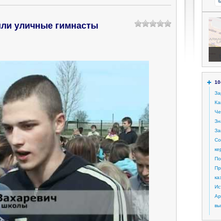
или уличные гимнасты
10
За
Ка
Че
Зн
За
Со
ке
По
Пр
ка
Ис
Ар
вы