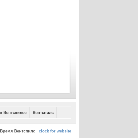
 в Вентспилсе
Вентспилс
Время Вентспилс
clock for website