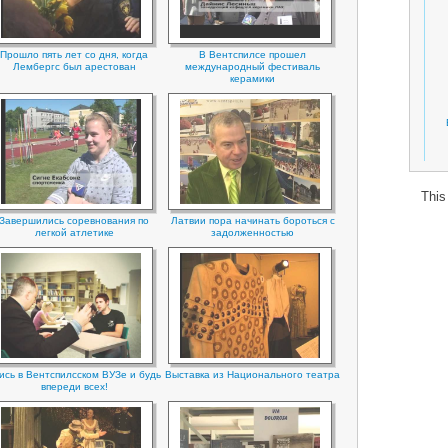
Прошло пять лет со дня, когда
В Вентспилсе прошел
Лембергс был арестован
международный фестиваль
керамики
This
Завершились соревнования по
Латвии пора начинать бороться с
легкой атлетике
задолженностью
ись в Вентспилсском ВУЗе и будь
Выставка из Национального театра
впереди всех!