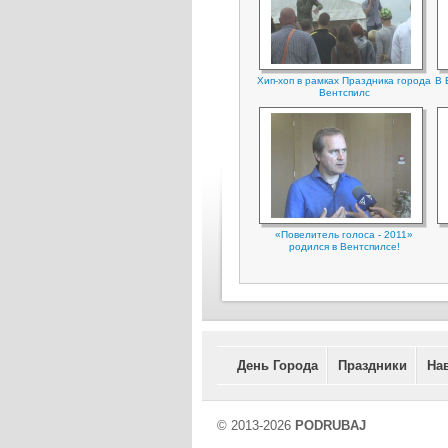
Хип-хоп в рамках Праздника города
В 
Вентспилс
«Повелитель голоса - 2011»
родился в Вентспилсе!
День Города
Праздники
На
© 2013-2026
PODRUBAJ