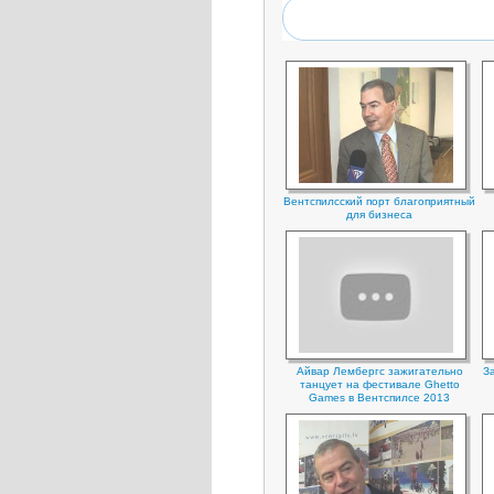
Вентспилсский порт благоприятный
для бизнеса
Айвар Лембергс зажигательно
З
танцует на фестивале Ghetto
Games в Вентспилсе 2013