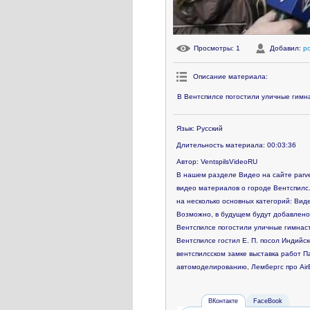
Просмотры
: 1
Добавил
:
p
Описание материала
:
В Вентспилсе погостили уличные гимн
Язык
: Русский
Длительность материала
: 00:03:36
Автор
: VentspilsVideoRU
В нашем разделе Видео на сайте parve
видео материалов о городе Вентспилс.
на несколько основных категорий: Виде
Возможно, в будущем будут добавлено
Вентспилсе погостили уличные гимнаст
Вентспилсе гостил Е. П. посол Индийс
вентспилсском замке выставка работ П
автомоделированию, Лембергс про AirB
ВКонтакте
FaceBook