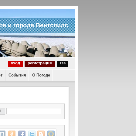
ра и города Вентспилс
вход
регистрация
rss
рт
События
О Погоде