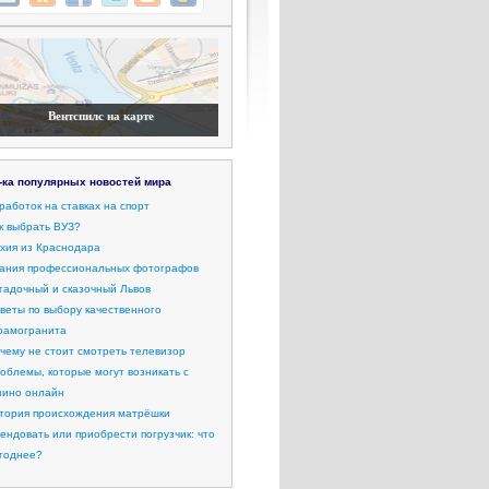
Вентспилс на карте
-ка популярных новостей мира
работок на ставках на спорт
к выбрать ВУЗ?
хия из Краснодара
ания профессиональных фотографов
гадочный и сказочный Львов
веты по выбору качественного
рамогранита
чему не стоит смотреть телевизор
облемы, которые могут возникать с
зино онлайн
тория происхождения матрёшки
ендовать или приобрести погрузчик: что
годнее?