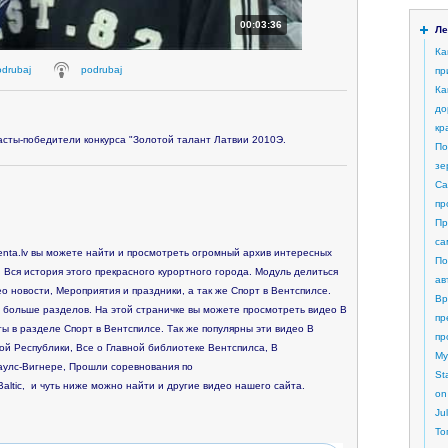
00:03:36
Ле
Ка
odrubaj
podrubaj
пр
Ка
до
кр
асты-победители конкурса "Золотой талант Латвии 2010Э.
По
зе
Са
пр
Пр
са
nta.lv вы можете найти и просмотреть огромный архив интересных
По
 Вся история этого прекрасного курортного города. Модуль делиться
ав
о новости, Мероприятия и праздники, а так же Спорт в Вентспилсе.
Вр
 больше разделов. На этой страничке вы можете просмотреть видео В
пр
ы в разделе Спорт в Вентспилсе. Так же популярны эти видео
В
пр
кой Республики, Все о Главной библиотеке Вентспилса, В
My
аулс-Вигнере, Прошли соревнования по
St
altic, и чуть ниже можно найти и другие видео нашего сайта.
on
Ju
То