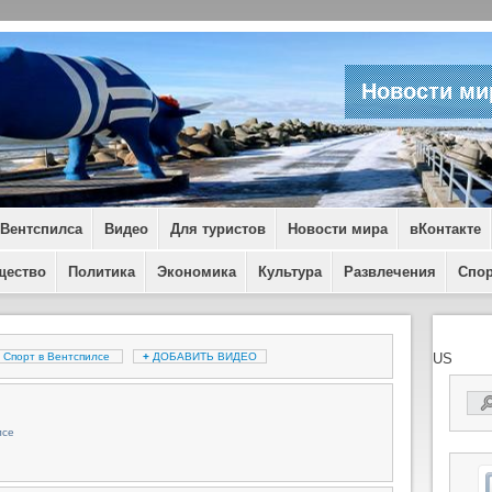
Новости ми
 Вентспилса
Видео
Для туристов
Новости мира
вКонтакте
щество
Политика
Экономика
Культура
Развлечения
Спо
Спорт в Вентспилсе
+
ДОБАВИТЬ ВИДЕО
US
лсе