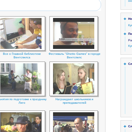
он
Но
Ку
По
Ра
Ку
Все о Главной библиотеке
Фестиваль "Ghetto Games" в городе
Вентспилса
Вентспилс
Сл
анятия по подготовке к празднику
Награждают школьников и
Лиго
преподавателей
Сл