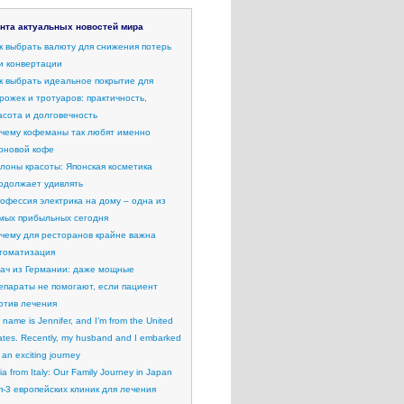
нта актуальных новостей мира
к выбрать валюту для снижения потерь
и конвертации
к выбрать идеальное покрытие для
рожек и тротуаров: практичность,
асота и долговечность
чему кофеманы так любят именно
рновой кофе
лоны красоты: Японская косметика
одолжает удивлять
офессия электрика на дому – одна из
мых прибыльных сегодня
чему для ресторанов крайне важна
томатизация
ач из Германии: даже мощные
епараты не помогают, если пациент
отив лечения
 name is Jennifer, and I’m from the United
ates. Recently, my husband and I embarked
 an exciting journey
lia from Italy: Our Family Journey in Japan
п-3 европейских клиник для лечения