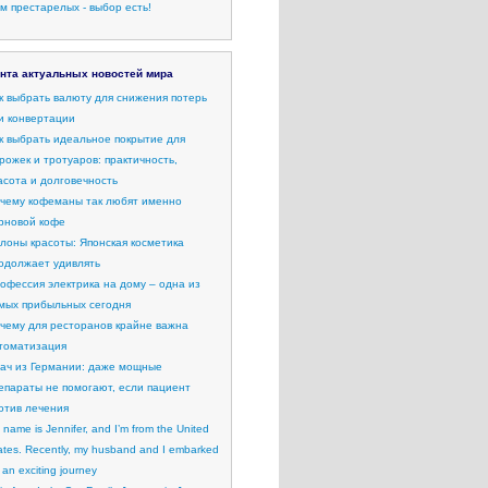
м престарелых - выбор есть!
нта актуальных новостей мира
к выбрать валюту для снижения потерь
и конвертации
к выбрать идеальное покрытие для
рожек и тротуаров: практичность,
асота и долговечность
чему кофеманы так любят именно
рновой кофе
лоны красоты: Японская косметика
одолжает удивлять
офессия электрика на дому – одна из
мых прибыльных сегодня
чему для ресторанов крайне важна
томатизация
ач из Германии: даже мощные
епараты не помогают, если пациент
отив лечения
 name is Jennifer, and I’m from the United
ates. Recently, my husband and I embarked
 an exciting journey