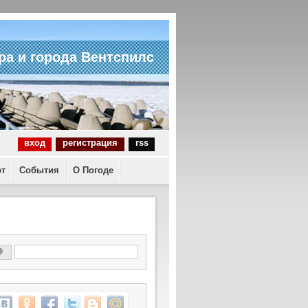
ра и города Вентспилс
вход
регистрация
rss
рт
События
О Погоде