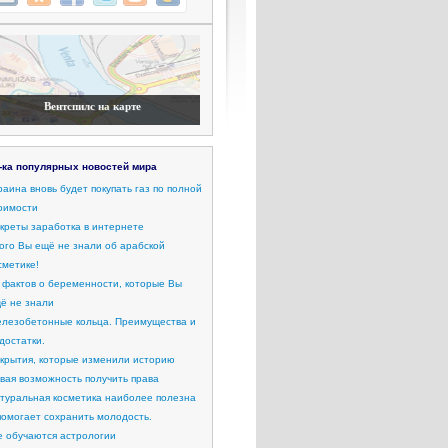
Вентспилс на карте
-ка популярных новостей мира
раина вновь будет покупать газ по полной
оимости
креты заработка в интернете
ого Вы ещё не знали об арабской
сметике!
 фактов о беременности, которые Вы
ё не знали
лезобетонные кольца. Преимущества и
достатки.
крытия, которые изменили историю
вая возможность получить права
туральная косметика наиболее полезна
помогает сохранить молодость.
е обучаются астрологии