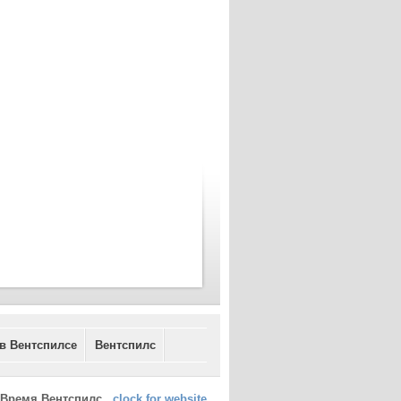
 в Вентспилсе
Вентспилс
Время Вентспилс
clock for website