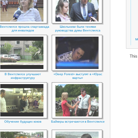
Вентспилсе прошла спартакиада
Школьники были тенями
для инвалидов
руководства думы Вентспилса
М
This
В Вентспилсе улучшают
«Deep Forest» выступят в «Юрас
инфраструктуру
варты»
Обучение будущих коков
Байкеры встречаются в Вентспилсе