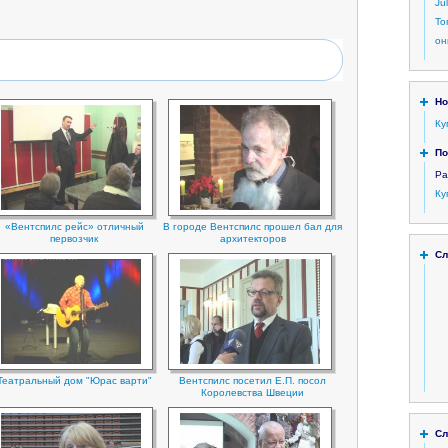
Ju
То
он
Но
Ку
По
Ра
Ку
«Вентспилс рейс» отличный
В городе Вентспилс прошел бал для
первозчик
архитекторов
Сл
Театральный дом "Юрас варти"
Вентспилс посетил Е.П. посол
Королевства Швеции
Сл