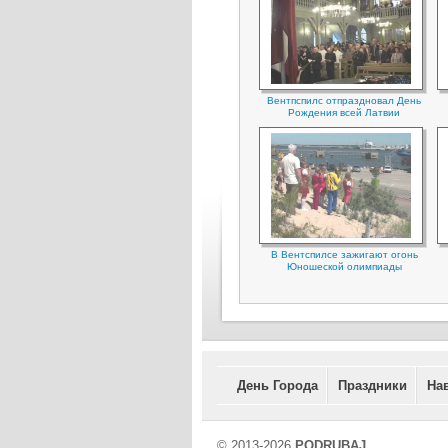
Вентпспилс отпраздновал День
Рождения всей Латвии
В Вентспилсе зажигают огонь
Юношеской олимпиады
День Города
Праздники
На
© 2013-2026
PODRUBAJ