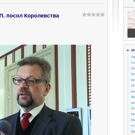
П. посол Королевства
10
Ук
ст
Се
Эт
ко
16
ещ
Же
не
От
Но
На
и 
Гд