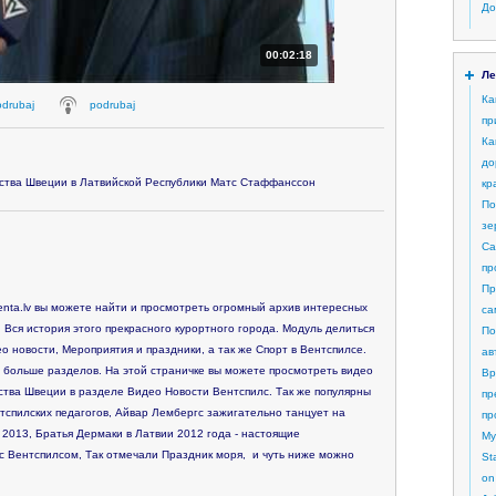
До
00:02:18
Ле
Ка
odrubaj
podrubaj
пр
Ка
до
вства Швеции в Латвийской Республики Матс Стаффанссон
кр
По
зе
Са
пр
Пр
nta.lv вы можете найти и просмотреть огромный архив интересных
са
 Вся история этого прекрасного курортного города. Модуль делиться
По
о новости, Мероприятия и праздники, а так же Спорт в Вентспилсе.
ав
 больше разделов. На этой страничке вы можете просмотреть видео
Вр
ства Швеции в разделе Видео Новости Вентспилс. Так же популярны
пр
спилских педагогов, Айвар Лембергс зажигательно танцует на
пр
2013, Братья Дермаки в Латвии 2012 года - настоящие
My
с Вентспилсом, Так отмечали Праздник моря, и чуть ниже можно
St
on