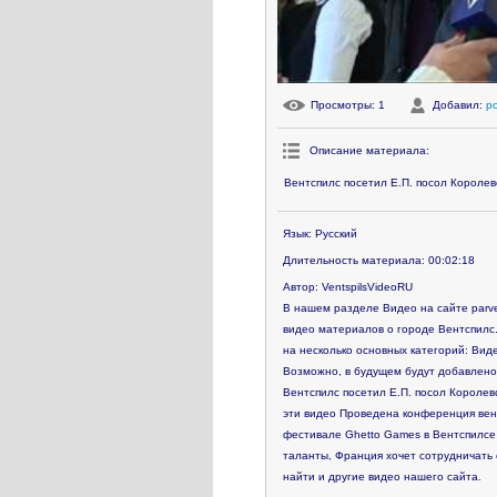
Просмотры
: 1
Добавил
:
p
Описание материала
:
Вентспилс посетил Е.П. посол Короле
Язык
: Русский
Длительность материала
: 00:02:18
Автор
: VentspilsVideoRU
В нашем разделе Видео на сайте parve
видео материалов о городе Вентспилс.
на несколько основных категорий: Виде
Возможно, в будущем будут добавлено
Вентспилс посетил Е.П. посол Королев
эти видео
Проведена конференция вент
фестивале Ghetto Games в Вентспилсе 
таланты, Франция хочет сотрудничать 
найти и другие видео нашего сайта.