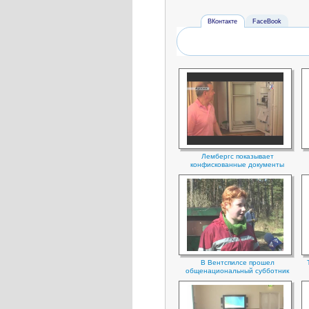
ВКонтакте
FaceBook
Лембергс показывает
конфискованные документы
В Вентспилсе прошел
общенациональный субботник