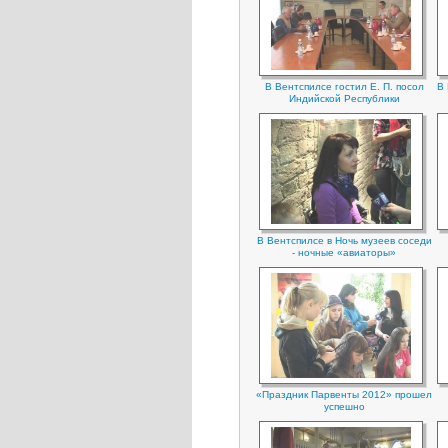
В Вентспилсе гостил Е. П. посол
В 
Индийской Республики
В Вентспилсе в Ночь музеев соседи
- ночные «авиаторы»
«Праздник Парвенты 2012» прошел
успешно