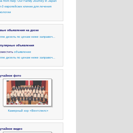
lia from Italy: Our Family Journey in Japan
п-3 европейских клиник для лечения
кологии
вые обьявления на доске
плю дизель по ценам ниже заправоч...
пулярные объявления
зместить
объявление
плю дизель по ценам ниже заправоч...
учайное фото
Камерный хор «Вентспилс»
учайное видео