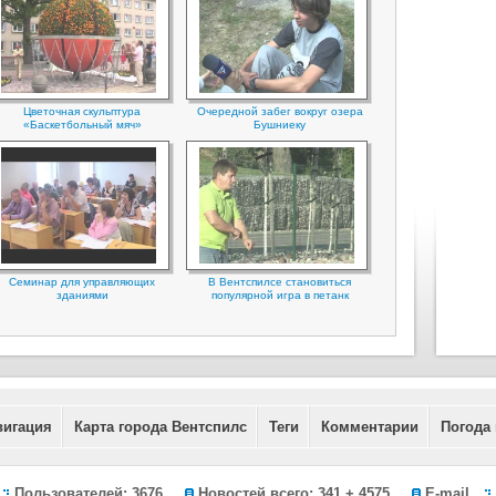
Цветочная скульптура
Очередной забег вокруг озера
«Баскетбольный мяч»
Бушниеку
Семинар для управляющих
В Вентспилсе становиться
зданиями
популярной игра в петанк
вигация
Карта города Вентспилс
Теги
Комментарии
Погода
Пользователей: 3676
Новостей всего: 341 + 4575
E-mail