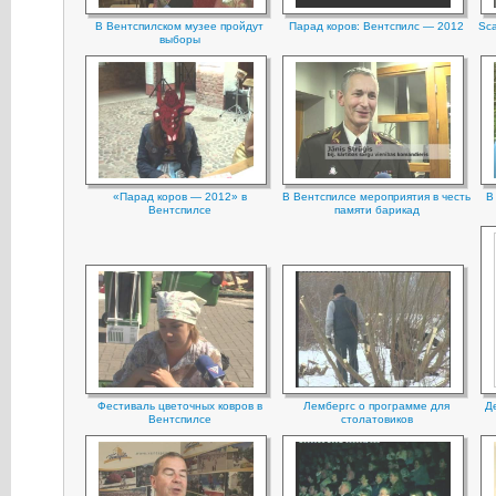
В Вентспилском музее пройдут
Парад коров: Вентспилс — 2012
Sca
выборы
«Парад коров — 2012» в
В Вентспилсе мероприятия в честь
В
Вентспилсе
памяти барикад
Фестиваль цветочных ковров в
Лембергс о программе для
Д
Вентспилсе
столатовиков