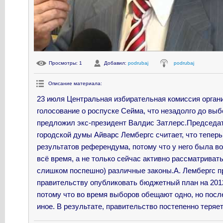
Просмотры
: 1
Добавил
:
podrubaj
podrubaj
Описание материала
:
23 июля Центральная избирательная комиссия орган
голосование о роспуске Сейма, что незадолго до вы
предложил экс-президент Валдис Затлерс.Председа
городской думы Айварс Лембергс считает, что тепер
результатов референдума, потому что у него была в
всё время, а не только сейчас активно рассматриват
слишком поспешно) различные законы.А. Лембергс п
правительству опубликовать бюджетный план на 2012 
потому что во время выборов обещают одно, но посл
иное. В результате, правительство постепенно теряе