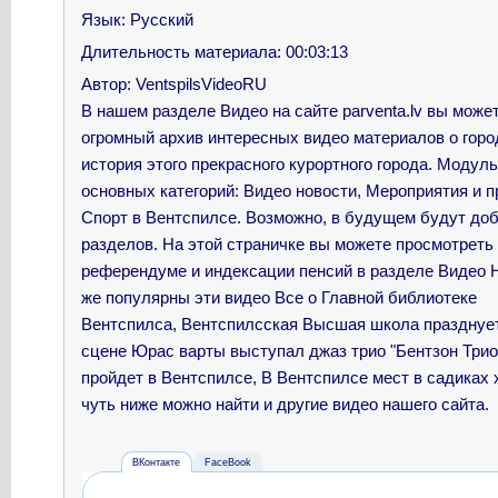
Язык
: Русский
Длительность материала
: 00:03:13
Автор
: VentspilsVideoRU
В нашем разделе Видео на сайте parventa.lv вы може
огромный архив интересных видео материалов о горо
история этого прекрасного курортного города. Модул
основных категорий: Видео новости, Мероприятия и пр
Спорт в Вентспилсе. Возможно, в будущем будут до
разделов. На этой страничке вы можете просмотреть
референдуме и индексации пенсий в разделе Видео Н
же популярны эти видео
Все о Главной библиотеке
Вентспилса, Вентспилсская Высшая школа празднует
сцене Юрас варты выступал джаз трио "Бентзон Трио
пройдет в Вентспилсе, В Вентспилсе мест в садиках 
чуть ниже можно найти и другие видео нашего сайта.
ВКонтакте
FaceBook