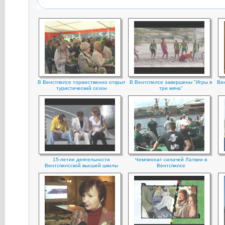
В Венстпилсе торжественно открыт
В Вентспилсе завершены "Игры в
Вен
туристический сезон
три мяча"
15-летие деятельности
Чемпионат силачей Латвии в
Вентспилсской высшей школы
Вентспилсе