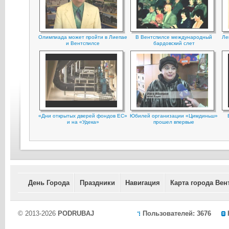
Олимпиада может пройти в Лиепае
В Вентспилсе международный
Ле
и Вентспилсе
бардовский слет
«Дни открытых дверей фондов ЕС»
Юбилей организации «Цимдиньш»
и на «Удека»
прошел впервые
День Города
Праздники
Навигация
Карта города Вен
© 2013-2026
PODRUBAJ
Пользователей: 3676