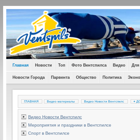
Главная
Новости
Топ
Фото Вентспилса
Видео
Для
Новости Города
Парвента
Общество
Политика
Экон
ГЛАВНАЯ
Видео материалы
Видео Новости Вентспилс
+
ДО
Видео Новости Вентспилс
Мероприятия и праздники в Вентспилсе
Спорт в Вентспилсе