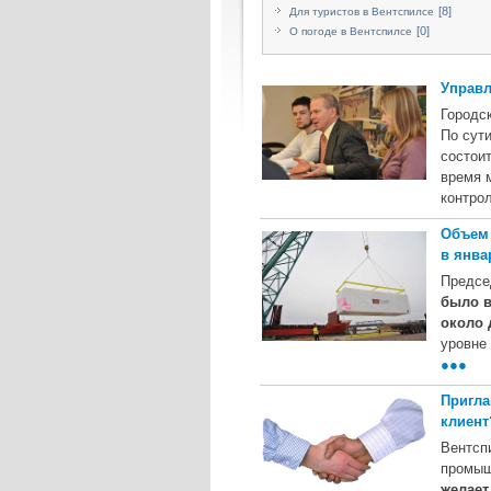
[8]
Для туристов в Вентспилсе
[0]
О погоде в Вентспилсе
Управл
Городс
По сути
состоит
время 
контро
Объем 
в янва
Предс
было в
около 
уровне
●●●
Пригла
клиент
Вентсп
промы
желает