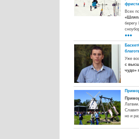
фрист
Всех п
«Шляп
берегу
сноубо
●●●
Баскет
благот
Уже во
с высш
чудо» 
Примор
Примо
Латвии
Славит
но и р