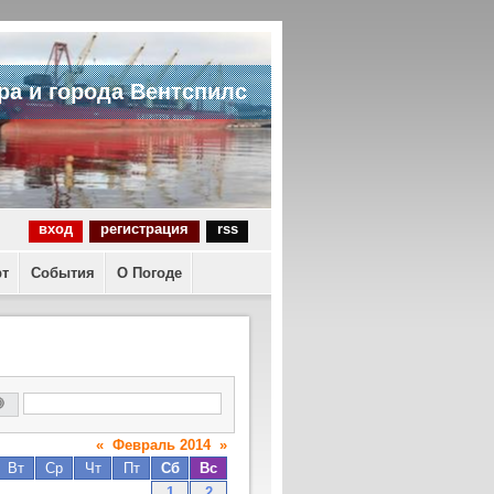
ра и города Вентспилс
вход
регистрация
rss
рт
События
О Погоде
«
Февраль 2014
»
Вт
Ср
Чт
Пт
Сб
Вс
1
2