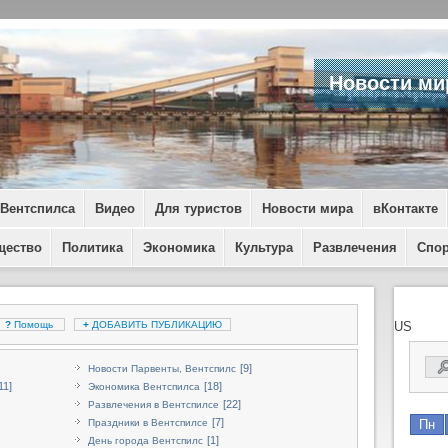
Новости ми
 Вентспилса
Видео
Для туристов
Новости мира
вКонтакте
щество
Политика
Экономика
Культура
Развлечения
Спо
?
Помощь
+
ДОБАВИТЬ ПУБЛИКАЦИЮ
US
[9]
Новости Парвенты, Вентспилс
11]
[18]
Экономика Вентспилса
[22]
Развлечения в Вентспилсе
[7]
Праздники в Вентспилсе
Пн
[1]
День города Вентспилс