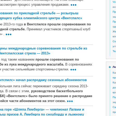
Чт
рассмотрен процесс управления продажами.
●●●
ин
Пр
ования по прикладной стрельбе — розыгрыш
за
дящего кубка олимпийского центра «Вентспилс»
Пр
е 2013-го года
в Вентспилсе прошли соревнования по
зд
дной стрельбе.
Принимал участников
спортивный клуб
Же
р»
.
●●●
вз
Со
ус
ены международные соревнования по стрельбе из
Те
Вентспилсская стрела — 2013»
 под таким названием
прошли соревнования по
бе из лука международного масштаба.
В соревнованиях
Ле
и участие сильнейшие спортсмены-стрелки.
●●●
Ка
пр
нтспилс» начал распродажу сезонных абонементов
Ка
больная лига сейчас переживает середину сезона 2013-
до
да. В связи с этим,
руководством баскетбольного
кр
(БК) «Вентспилс» было принято решение о распродаже
По
ейся части абонементов на этот сезон.
●●●
зе
Са
на горе «Шляпа Лемберга» — чемпионат Латвии и
пр
ыш призов А. Лемберга по сноуборду и лыжному