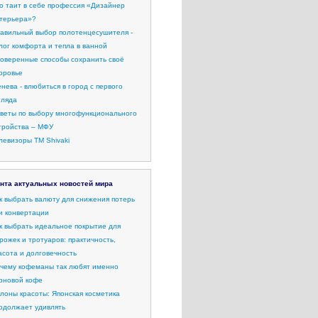
о таит в себе профессия «Дизайнер
терьера»?
авильный выбор полотенцесушителя -
лог комфорта и тепла в ванной
оверенные способы сохранить своё
оровье
нева - влюбиться в город с первого
гляда
веты по выбору многофункционального
тройства – МФУ
левизоры ТМ Shivaki
нта актуальных новостей мира
к выбрать валюту для снижения потерь
и конвертации
к выбрать идеальное покрытие для
рожек и тротуаров: практичность,
асота и долговечность
чему кофеманы так любят именно
рновой кофе
лоны красоты: Японская косметика
одолжает удивлять