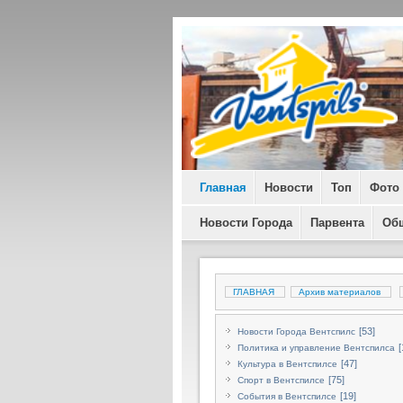
Главная
Новости
Топ
Фото
Новости Города
Парвента
Об
ГЛАВНАЯ
Архив материалов
[53]
Новости Города Вентспилс
[
Политика и управление Вентспилса
[47]
Культура в Вентспилсе
[75]
Спорт в Вентспилсе
[19]
События в Вентспилсе