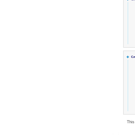
Сл
This