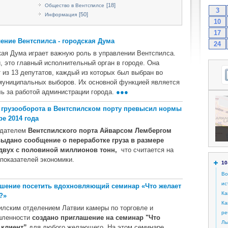
[18]
Общество в Вентспилсе
3
[50]
Информация
10
17
ение Вентспилсa - городская Дума
24
кая Дума играет важную роль в управлении Вентспилса.
, это главный исполнительный орган в городе. Она
 из 13 депутатов, каждый из которых был выбран во
муниципальных выборов. Их основной функцией является
ль за работой администрации города.
●●●
грузооборота в Вентспилском порту превысил нормы
ре 2014 года
едателем
Вентспилского порта Айварсом Лембергом
ыдано сообщение о переработке груза в размере
двух с половиной миллионов тонн,
что считается на
 показателей экономики.
10
Во
ис
шение посетить вдохновляющий семинар «Что желает
Ка
?»
Ка
илским отделением Латвии камеры по торговле и
ре
шленности
создано приглашение на семинар "Что
Ль
 клиент”
для любого желающего. На этом семинаре