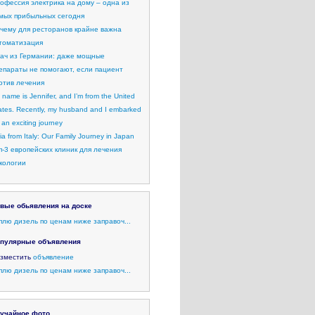
офессия электрика на дому – одна из
мых прибыльных сегодня
чему для ресторанов крайне важна
томатизация
ач из Германии: даже мощные
епараты не помогают, если пациент
отив лечения
 name is Jennifer, and I’m from the United
ates. Recently, my husband and I embarked
 an exciting journey
lia from Italy: Our Family Journey in Japan
п-3 европейских клиник для лечения
кологии
вые обьявления на доске
плю дизель по ценам ниже заправоч...
пулярные объявления
зместить
объявление
плю дизель по ценам ниже заправоч...
учайное фото