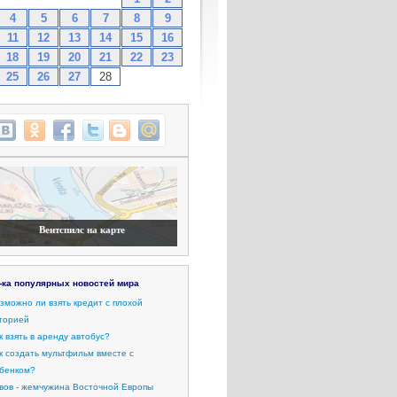
4
5
6
7
8
9
11
12
13
14
15
16
18
19
20
21
22
23
25
26
27
28
Вентспилс на карте
-ка популярных новостей мира
зможно ли взять кредит с плохой
торией
к взять в аренду автобус?
к создать мультфильм вместе с
бенком?
вов - жемчужина Восточной Европы