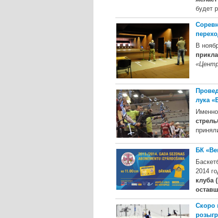
будет 
Соревн
перехо
В ноябр
прикла
«Цент
Провед
лука «
Именно
стрель
принял
БК «Ве
Баскет
2014 го
клуба 
оставш
Скоро 
розыгр