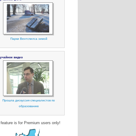
Парки Вентспилса зимой
учайное видео
Прошла дискуссия специалистов по
образованию
 feature is for Premium users only!