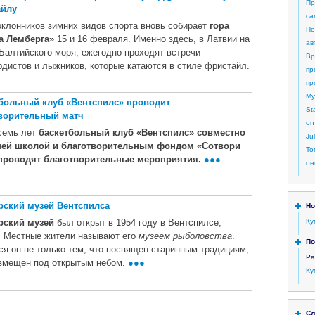
Пр
айлу
са
оклонников зимних видов спорта вновь собирает
гора
По
а Лемберга»
15 и 16 февраля. Именно здесь, в Латвии на
ав
 Балтийского моря, ежегодно проходят встречи
Вр
рдистов и лыжников, которые катаются в стиле фристайл.
пр
пр
My
больный клуб «Вентспилс» проводит
St
ворительный матч
on
семь лет
баскетбольный клуб «Вентспилс» совместно
Ju
ей школой и благотворительным фондом «Сотвори
То
проводят благотворительные мероприятия.
●●●
он
ский музей Вентспилса
Но
рский музей
был открыт в 1954 году в Вентспилсе,
Ку
. Местные жители называют его
музеем рыболовства
.
По
ся он не только тем, что посвящен старинным традициям,
Ра
азмещен под открытым небом.
●●●
Ку
Сл