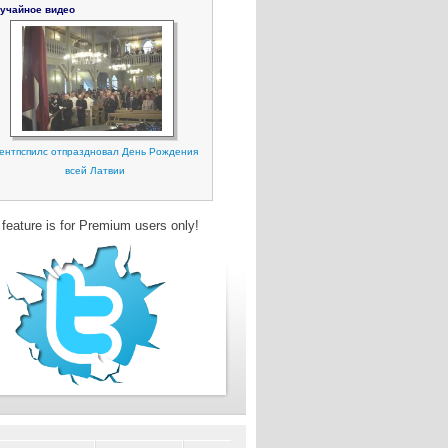
учайное видео
ентпспилс отпраздновал День Рождения
всей Латвии
 feature is for Premium users only!