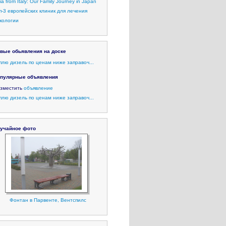
lia from Italy: Our Family Journey in Japan
п-3 европейских клиник для лечения
кологии
вые обьявления на доске
плю дизель по ценам ниже заправоч...
пулярные объявления
зместить
объявление
плю дизель по ценам ниже заправоч...
учайное фото
Фонтан в Парвенте, Вентспилс