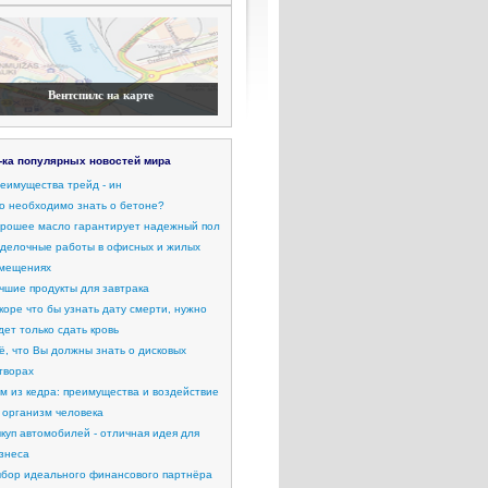
Вентспилс на карте
-ка популярных новостей мира
еимущества трейд - ин
о необходимо знать о бетоне?
рошее масло гарантирует надежный пол
делочные работы в офисных и жилых
мещениях
чшие продукты для завтрака
коре что бы узнать дату смерти, нужно
дет только сдать кровь
ё, что Вы должны знать о дисковых
творах
м из кедра: преимущества и воздействие
 организм человека
куп автомобилей - отличная идея для
знеса
бор идеального финансового партнёра