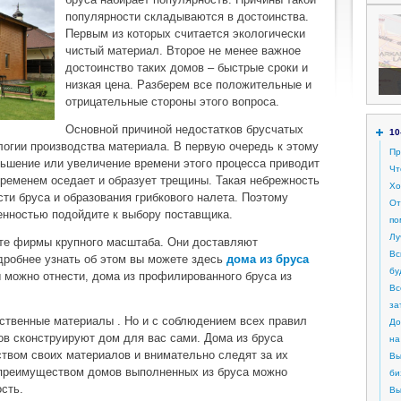
популярности складываются в достоинства.
Первым из которых считается экологически
чистый материал. Второе не менее важное
достоинство таких домов – быстрые сроки и
низкая цена. Разберем все положительные и
отрицательные стороны этого вопроса.
Основной причиной недостатков брусчатых
10
огии производства материала. В первую очередь к этому
Пр
ьшение или увеличение времени этого процесса приводит
Чт
 временем оседает и образует трещины. Такая небрежность
Хо
ти бруса и образования грибкового налета. Поэтому
От
енностью подойдите к выбору поставщика.
по
Лу
йте фирмы крупного масштаба. Они доставляют
Вс
дробнее узнать об этом вы можете здесь
дома из бруса
бу
 можно отнести, дома из профилированного бруса из
Вс
за
ственные материалы . Но и с соблюдением всех правил
До
ов сконструируют дом для вас сами. Дома из бруса
на
твом своих материалов и внимательно следят за их
Вы
 преимуществом домов выполненных из бруса можно
би
сть.
Вы