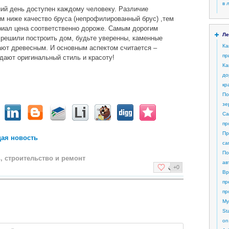
в 
ий день доступен каждому человеку. Различие
ем ниже качество бруса (непрофилированный брус) ,тем
риал цена соответственно дороже. Самым дорогим
Ле
 решили построить дом, будьте уверенны, каменные
Ка
ают древесным. И основным аспектом считается –
пр
идают оригинальный стиль и красоту!
Ка
до
кр
По
зе
Са
пр
Пр
ая новость
са
По
 строительство и ремонт
ав
+0
Вр
пр
пр
My
St
on