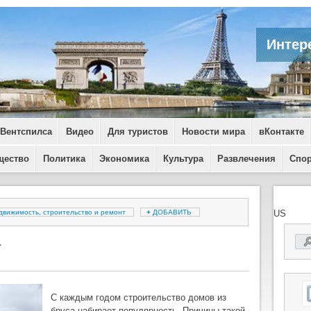
Интер
 Вентспилса
Видео
Для туристов
Новости мира
вКонтакте
щество
Политика
Экономика
Культура
Развлечения
Спо
движимость, строительство и ремонт
+
ДОБАВИТЬ
US
а
С каждым годом строительство домов из
бруса набирает популярность. Причины такой