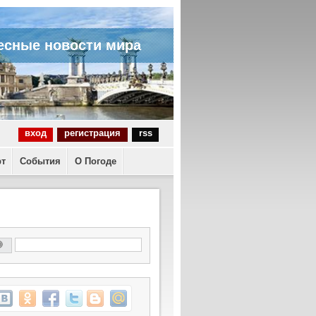
есные новости мира
вход
регистрация
rss
рт
События
О Погоде