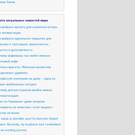
лице банка
нта актуальных новостей мира
к выбрать валюту для снижения потерь
и конвертации
к выбрать идеальное покрытие для
рожек и тротуаров: практичность,
асота и долговечность
чему кофеманы так любят именно
рновой кофе
лоны красоты: Японская косметика
одолжает удивлять
офессия электрика на дому – одна из
мых прибыльных сегодня
чему для ресторанов крайне важна
томатизация
ач из Германии: даже мощные
епараты не помогают, если пациент
отив лечения
 name is Jennifer, and I’m from the United
ates. Recently, my husband and I embarked
 an exciting journey