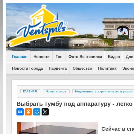
Главная
Новости
Топ
Фото Вентспилса
Видео
Для
Новости Города
Парвента
Общество
Политика
Экон
ГЛАВНАЯ
Новости мира
Недвижимость, строительство и ремонт
Выбрать тумбу под аппаратуру - легко
Сейчас в с