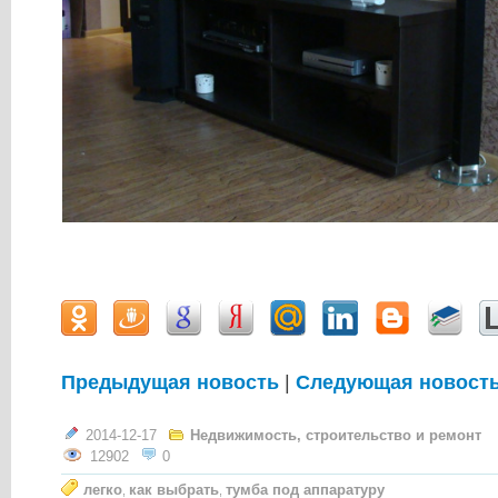
Предыдущая новость
|
Следующая новост
2014-12-17
Недвижимость, строительство и ремонт
12902
0
легко
как выбрать
тумба под аппаратуру
,
,