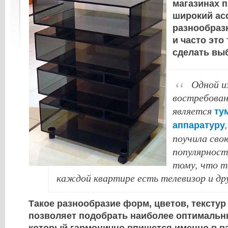
магазинах 
широкий ас
разнообраз
и часто это
сделать вы
Одной и
востребова
является
ту
аппаратуру
поучила сво
популярност
тому, что т
каждой квартире есть телевизор и др
Такое разнообразие форм, цветов, текстур
позволяет подобрать наиболее оптимальн
который гармонично впишется именно в в