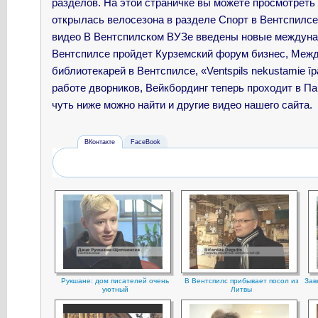
разделов. На этой страничке вы можете просмотреть
открылась велосезона в разделе Спорт в Вентспилсе
видео
В Вентспилском ВУЗе введены новые междуна
Вентспилсе пройдет Курземский форум бизнес, Mеж
библиотекарей в Вентспилсе, «Ventspils nekustamie 
работе дворников, Вейкбординг теперь проходит в П
чуть ниже можно найти и другие видео нашего сайта.
ВКонтакте
FaceBook
Рукшане: дом писателей очень
В Вентспилс прибывает посол из
Зав
уютный
Литвы