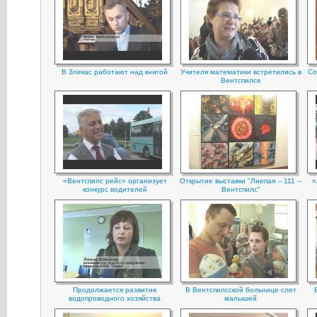
В Злекас работают над книгой
Учителя математики встретились в
Со
Вентспилсе
«Вентспилс рейс» организует
Открытие выставки "Лиепая -- 111 --
«
конкурс водителей
Вентспилс"
Продолжается развитие
В Вентспилсской больнице слет
водопроводного хозяйства
малышей