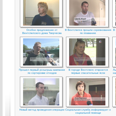
Особое предложение от
В Вентспилсе прошли соревнования
В 
Вентспилского дома Творчесва
по плаванию
Прошел первый розыгрыш кампании
В городе Вентспилс откроются
Лы
по сортировке отходов
первые спасательные ясли
на
Hовый метод проведения операции
Социальная служба информирует о
социальной помощи