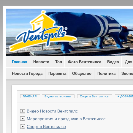
Главная
Новости
Топ
Фото Вентспилса
Видео
Для
Новости Города
Парвента
Общество
Политика
Экон
ГЛАВНАЯ
Видео материалы
Спорт в Вентспилсе
+
ДОБАВИ
Видео Новости Вентспилс
Мероприятия и праздники в Вентспилсе
Спорт в Вентспилсе